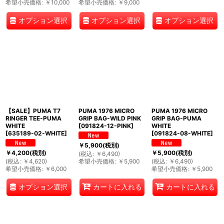
希望小売価格
:
￥
10,000
希望小売価格
:
￥
9,000
オプション選択
オプション選択
オプション選択
【SALE】PUMA T7
PUMA 1976 MICRO
PUMA 1976 MICRO
RINGER TEE-PUMA
GRIP BAG-WILD PINK
GRIP BAG-PUMA
WHITE
[
091824-12-PINK
]
WHITE
[
635189-02-WHITE
]
[
091824-08-WHITE
]
￥
5,900
(税別)
￥
4,200
(税別)
￥
5,900
(税別)
(
税込
:
￥
6,490
)
(
税込
:
￥
4,620
)
希望小売価格
:
￥
5,900
(
税込
:
￥
6,490
)
希望小売価格
:
￥
6,000
希望小売価格
:
￥
5,900
オプション選択
カートに入れる
カートに入れる