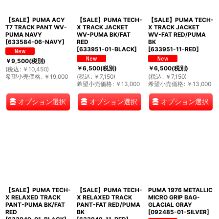
【SALE】PUMA ACY
【SALE】PUMA TECH-
【SALE】PUMA TECH-
T7 TRACK PANT WV-
X TRACK JACKET
X TRACK JACKET
PUMA NAVY
WV-PUMA BK/FAT
WV-FAT RED/PUMA
[
633584-06-NAVY
]
RED
BK
[
633951-01-BLACK
]
[
633951-11-RED
]
￥
9,500
(税別)
￥
6,500
(税別)
￥
6,500
(税別)
(
税込
:
￥
10,450
)
希望小売価格
:
￥
19,000
(
税込
:
￥
7,150
)
(
税込
:
￥
7,150
)
希望小売価格
:
￥
13,000
希望小売価格
:
￥
13,000
オプション選択
オプション選択
オプション選択
【SALE】PUMA TECH-
【SALE】PUMA TECH-
PUMA 1976 METALLIC
X RELAXED TRACK
X RELAXED TRACK
MICRO GRIP BAG-
PANT-PUMA BK/FAT
PANT-FAT RED/PUMA
GLACIAL GRAY
RED
BK
[
092485-01-SILVER
]