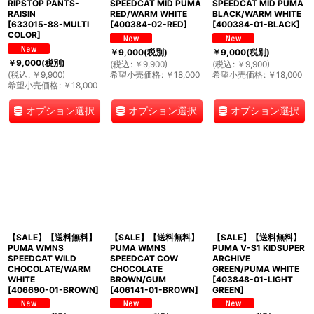
RIPSTOP PANTS-
SPEEDCAT MID PUMA
SPEEDCAT MID PUMA
RAISIN
RED/WARM WHITE
BLACK/WARM WHITE
[
633015-88-MULTI
[
400384-02-RED
]
[
400384-01-BLACK
]
COLOR
]
￥
9,000
(税別)
￥
9,000
(税別)
￥
9,000
(税別)
(
税込
:
￥
9,900
)
(
税込
:
￥
9,900
)
(
税込
:
￥
9,900
)
希望小売価格
:
￥
18,000
希望小売価格
:
￥
18,000
希望小売価格
:
￥
18,000
オプション選択
オプション選択
オプション選択
【SALE】【送料無料】
【SALE】【送料無料】
【SALE】【送料無料】
PUMA WMNS
PUMA WMNS
PUMA V-S1 KIDSUPER
SPEEDCAT WILD
SPEEDCAT COW
ARCHIVE
CHOCOLATE/WARM
CHOCOLATE
GREEN/PUMA WHITE
WHITE
BROWN/GUM
[
403848-01-LIGHT
[
406690-01-BROWN
]
[
406141-01-BROWN
]
GREEN
]