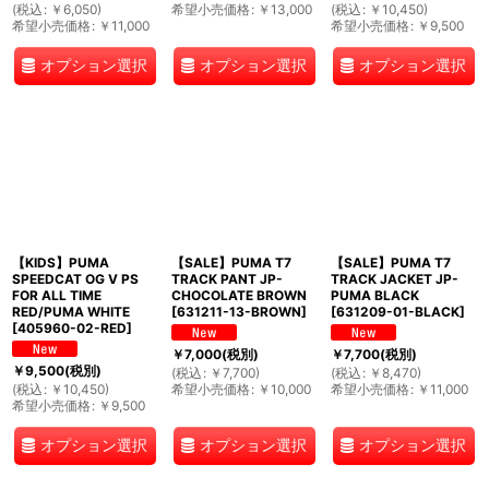
(
税込
:
￥
6,050
)
希望小売価格
:
￥
13,000
(
税込
:
￥
10,450
)
希望小売価格
:
￥
11,000
希望小売価格
:
￥
9,500
オプション選択
オプション選択
オプション選択
【KIDS】PUMA
【SALE】PUMA T7
【SALE】PUMA T7
SPEEDCAT OG V PS
TRACK PANT JP-
TRACK JACKET JP-
FOR ALL TIME
CHOCOLATE BROWN
PUMA BLACK
RED/PUMA WHITE
[
631211-13-BROWN
]
[
631209-01-BLACK
]
[
405960-02-RED
]
￥
7,000
(税別)
￥
7,700
(税別)
￥
9,500
(税別)
(
税込
:
￥
7,700
)
(
税込
:
￥
8,470
)
(
税込
:
￥
10,450
)
希望小売価格
:
￥
10,000
希望小売価格
:
￥
11,000
希望小売価格
:
￥
9,500
オプション選択
オプション選択
オプション選択