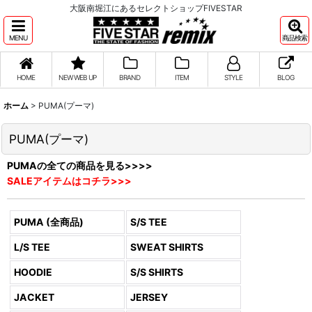
大阪南堀江にあるセレクトショップFIVESTAR
MENU
商品検索
HOME
NEW WEB UP
BRAND
ITEM
STYLE
BLOG
ホーム
>
PUMA(プーマ)
PUMA(プーマ)
PUMAの全ての商品を見る>>>>
SALEアイテムはコチラ>>>
PUMA (全商品)
S/S TEE
L/S TEE
SWEAT SHIRTS
HOODIE
S/S SHIRTS
JACKET
JERSEY