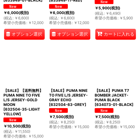
[
633949-01-BLACK
]
[
633949-11-RED
]
￥
5,900
(税別)
￥
6,000
(税別)
￥
6,000
(税別)
(
税込
:
￥
6,490
)
(
税込
:
￥
6,600
)
(
税込
:
￥
6,600
)
希望小売価格
:
￥
5,900
希望小売価格
:
￥
12,000
希望小売価格
:
￥
12,000
オプション選択
オプション選択
カートに入れる
【SALE】【送料無料】
【SALE】PUMA NINE
【SALE】PUMA T7
PUMA NINE TO FIVE
TO FIVE L/S JERSEY-
BOMBER JACKET-
L/S JERSEY-GOLD
GRAY ECHO
PUMA BLACK
MOON
[
632504-63-GREY
]
[
634073-01-BLACK
]
[
632504-35-LIGHT
YELLOW
]
￥
7,500
(税別)
￥
7,500
(税別)
(
税込
:
￥
8,250
)
(
税込
:
￥
8,250
)
￥
10,500
(税別)
希望小売価格
:
￥
15,000
希望小売価格
:
￥
15,000
(
税込
:
￥
11,550
)
希望小売価格
:
￥
15,000