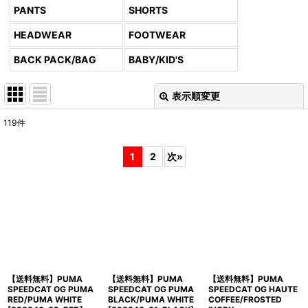
PANTS
SHORTS
HEADWEAR
FOOTWEAR
BACK PACK/BAG
BABY/KID'S
表示順変更
閉じる
119
件
表示数
:
1
2
次
»
並び順
:
絞り込む
【送料無料】PUMA
【送料無料】PUMA
【送料無料】PUMA
SPEEDCAT OG PUMA
SPEEDCAT OG PUMA
SPEEDCAT OG HAUTE
RED/PUMA WHITE
BLACK/PUMA WHITE
COFFEE/FROSTED