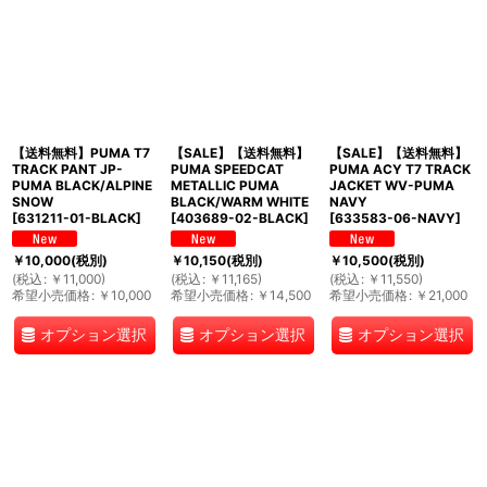
【送料無料】PUMA T7
【SALE】【送料無料】
【SALE】【送料無料】
TRACK PANT JP-
PUMA SPEEDCAT
PUMA ACY T7 TRACK
PUMA BLACK/ALPINE
METALLIC PUMA
JACKET WV-PUMA
SNOW
BLACK/WARM WHITE
NAVY
[
631211-01-BLACK
]
[
403689-02-BLACK
]
[
633583-06-NAVY
]
￥
10,000
(税別)
￥
10,150
(税別)
￥
10,500
(税別)
(
税込
:
￥
11,000
)
(
税込
:
￥
11,165
)
(
税込
:
￥
11,550
)
希望小売価格
:
￥
10,000
希望小売価格
:
￥
14,500
希望小売価格
:
￥
21,000
オプション選択
オプション選択
オプション選択