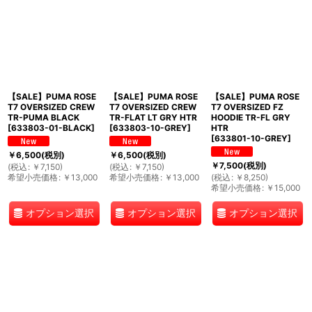
【SALE】PUMA ROSE
【SALE】PUMA ROSE
【SALE】PUMA ROSE
T7 OVERSIZED CREW
T7 OVERSIZED CREW
T7 OVERSIZED FZ
TR-PUMA BLACK
TR-FLAT LT GRY HTR
HOODIE TR-FL GRY
[
633803-01-BLACK
]
[
633803-10-GREY
]
HTR
[
633801-10-GREY
]
￥
6,500
(税別)
￥
6,500
(税別)
￥
7,500
(税別)
(
税込
:
￥
7,150
)
(
税込
:
￥
7,150
)
希望小売価格
:
￥
13,000
希望小売価格
:
￥
13,000
(
税込
:
￥
8,250
)
希望小売価格
:
￥
15,000
オプション選択
オプション選択
オプション選択