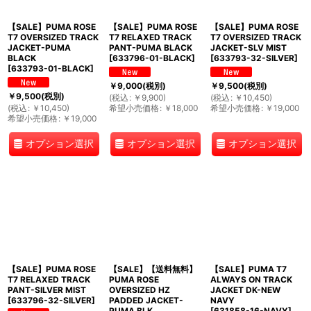
【SALE】PUMA ROSE
【SALE】PUMA ROSE
【SALE】PUMA ROSE
T7 OVERSIZED TRACK
T7 RELAXED TRACK
T7 OVERSIZED TRACK
JACKET-PUMA
PANT-PUMA BLACK
JACKET-SLV MIST
BLACK
[
633796-01-BLACK
]
[
633793-32-SILVER
]
[
633793-01-BLACK
]
￥
9,000
(税別)
￥
9,500
(税別)
￥
9,500
(税別)
(
税込
:
￥
9,900
)
(
税込
:
￥
10,450
)
(
税込
:
￥
10,450
)
希望小売価格
:
￥
18,000
希望小売価格
:
￥
19,000
希望小売価格
:
￥
19,000
オプション選択
オプション選択
オプション選択
【SALE】PUMA ROSE
【SALE】【送料無料】
【SALE】PUMA T7
T7 RELAXED TRACK
PUMA ROSE
ALWAYS ON TRACK
PANT-SILVER MIST
OVERSIZED HZ
JACKET DK-NEW
[
633796-32-SILVER
]
PADDED JACKET-
NAVY
PUMA BLK
[
631858-16-NAVY
]