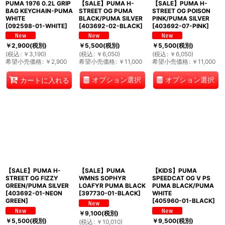
PUMA 1976 0.2L GRIP
【SALE】PUMA H-
【SALE】PUMA H-
BAG KEYCHAIN-PUMA
STREET OG PUMA
STREET OG POISON
WHITE
BLACK/PUMA SILVER
PINK/PUMA SILVER
[
092598-01-WHITE
]
[
403692-02-BLACK
]
[
403692-07-PINK
]
￥
2,900
(税別)
￥
5,500
(税別)
￥
5,500
(税別)
(
税込
:
￥
3,190
)
(
税込
:
￥
6,050
)
(
税込
:
￥
6,050
)
希望小売価格
:
￥
2,900
希望小売価格
:
￥
11,000
希望小売価格
:
￥
11,000
オプション選択
オプション選択
カートに入れる
【SALE】PUMA H-
【SALE】PUMA
【KIDS】PUMA
STREET OG FIZZY
WMNS SOPHYR
SPEEDCAT OG V PS
GREEN/PUMA SILVER
LOAFYR PUMA BLACK
PUMA BLACK/PUMA
[
403692-01-NEON
[
397730-01-BLACK
]
WHITE
GREEN
]
[
405960-01-BLACK
]
￥
9,100
(税別)
￥
5,500
(税別)
￥
9,500
(税別)
(
税込
:
￥
10,010
)