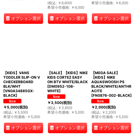
(
税込
:
￥
6,600
)
希望小売価格
:
￥
6,000
希望小売価格
:
￥
6,000
オプション選択
オプション選択
オプション選択
【KIDS】VANS
【SALE】【KIDS】NIKE
【MEGA SALE】
TODDLER SLIP-ON V
KIDS CORTEZ EASY
【KIDS】NIKE
CHECKERBOARD
ON BTV WHITE/BLACK
AQUASWOOSH PS
BLK/WHT
[
DM0952-108-
BLACK/WHITE/ANTHR
[
VN0A34885GX-
WHITE
]
ACITE
BLACK
]
[
FN0876-002-BLACK
]
￥
3,500
(税別)
￥
5,000
(税別)
￥
2,000
(税別)
(
税込
:
￥
3,850
)
(
税込
:
￥
5,500
)
希望小売価格
:
￥
5,000
(
税込
:
￥
2,200
)
希望小売価格
:
￥
5,000
希望小売価格
:
￥
5,500
オプション選択
オプション選択
オプション選択