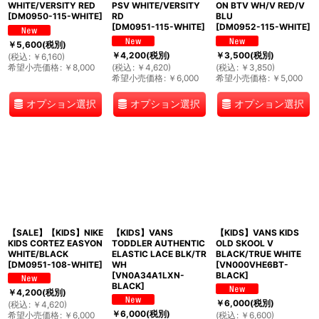
WHITE/VERSITY RED
PSV WHITE/VERSITY
ON BTV WH/V RED/V
[
DM0950-115-WHITE
]
RD
BLU
[
DM0951-115-WHITE
]
[
DM0952-115-WHITE
]
￥
5,600
(税別)
￥
4,200
(税別)
￥
3,500
(税別)
(
税込
:
￥
6,160
)
希望小売価格
:
￥
8,000
(
税込
:
￥
4,620
)
(
税込
:
￥
3,850
)
希望小売価格
:
￥
6,000
希望小売価格
:
￥
5,000
オプション選択
オプション選択
オプション選択
【SALE】【KIDS】NIKE
【KIDS】VANS
【KIDS】VANS KIDS
KIDS CORTEZ EASYON
TODDLER AUTHENTIC
OLD SKOOL V
WHITE/BLACK
ELASTIC LACE BLK/TR
BLACK/TRUE WHITE
[
DM0951-108-WHITE
]
WH
[
VN000VHE6BT-
[
VN0A34A1LXN-
BLACK
]
BLACK
]
￥
4,200
(税別)
￥
6,000
(税別)
(
税込
:
￥
4,620
)
￥
6,000
(税別)
希望小売価格
:
￥
6,000
(
税込
:
￥
6,600
)