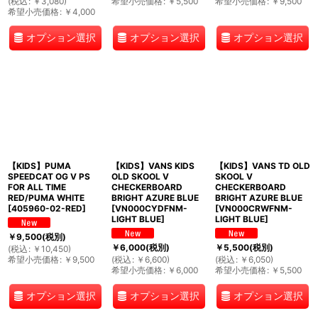
(
税込
:
￥
3,080
)
希望小売価格
:
￥
5,500
希望小売価格
:
￥
9,500
希望小売価格
:
￥
4,000
オプション選択
オプション選択
オプション選択
【KIDS】PUMA
【KIDS】VANS KIDS
【KIDS】VANS TD OLD
SPEEDCAT OG V PS
OLD SKOOL V
SKOOL V
FOR ALL TIME
CHECKERBOARD
CHECKERBOARD
RED/PUMA WHITE
BRIGHT AZURE BLUE
BRIGHT AZURE BLUE
[
405960-02-RED
]
[
VN000CYDFNM-
[
VN000CRWFNM-
LIGHT BLUE
]
LIGHT BLUE
]
￥
9,500
(税別)
￥
6,000
(税別)
￥
5,500
(税別)
(
税込
:
￥
10,450
)
希望小売価格
:
￥
9,500
(
税込
:
￥
6,600
)
(
税込
:
￥
6,050
)
希望小売価格
:
￥
6,000
希望小売価格
:
￥
5,500
オプション選択
オプション選択
オプション選択