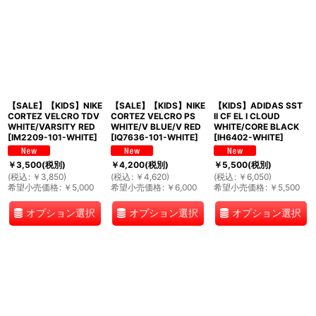
【SALE】【KIDS】NIKE
【SALE】【KIDS】NIKE
【KIDS】ADIDAS SST
CORTEZ VELCRO TDV
CORTEZ VELCRO PS
II CF EL I CLOUD
WHITE/VARSITY RED
WHITE/V BLUE/V RED
WHITE/CORE BLACK
[
IM2209-101-WHITE
]
[
IQ7636-101-WHITE
]
[
IH6402-WHITE
]
￥
3,500
(税別)
￥
4,200
(税別)
￥
5,500
(税別)
(
税込
:
￥
3,850
)
(
税込
:
￥
4,620
)
(
税込
:
￥
6,050
)
希望小売価格
:
￥
5,000
希望小売価格
:
￥
6,000
希望小売価格
:
￥
5,500
オプション選択
オプション選択
オプション選択