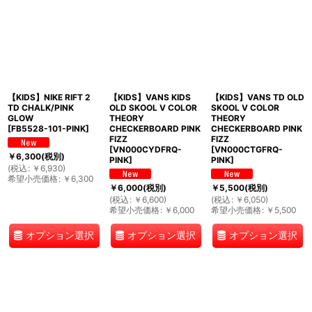
【KIDS】NIKE RIFT 2
【KIDS】VANS KIDS
【KIDS】VANS TD OLD
TD CHALK/PINK
OLD SKOOL V COLOR
SKOOL V COLOR
GLOW
THEORY
THEORY
[
FB5528-101-PINK
]
CHECKERBOARD PINK
CHECKERBOARD PINK
FIZZ
FIZZ
[
VN000CYDFRQ-
[
VN000CTGFRQ-
￥
6,300
(税別)
PINK
]
PINK
]
(
税込
:
￥
6,930
)
希望小売価格
:
￥
6,300
￥
6,000
(税別)
￥
5,500
(税別)
(
税込
:
￥
6,600
)
(
税込
:
￥
6,050
)
希望小売価格
:
￥
6,000
希望小売価格
:
￥
5,500
オプション選択
オプション選択
オプション選択