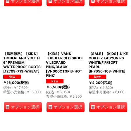
オプション選択
オプション選択
オプション選択
【送料無料】【KIDS】
【KIDS】VANS
【SALE】【KIDS】NIKE
TIMBERLAND YOUTH
TODDLER OLD SKOOL
CORTEZ EASYON PS
6" PREMIUM
V LEOPARD
WHITE/FIR/SOFT
WATERPROOF BOOTS
PINK/BLACK
PEARL
[
12709-713-WHEAT
]
[
VN000CTGPIB-HOT
[
IH7656-103-WHITE
]
PINK
]
￥
16,000
(税別)
￥
4,200
(税別)
￥
5,500
(税別)
(
税込
:
￥
17,600
)
(
税込
:
￥
4,620
)
希望小売価格
:
￥
16,000
(
税込
:
￥
6,050
)
希望小売価格
:
￥
6,000
希望小売価格
:
￥
5,500
オプション選択
オプション選択
オプション選択