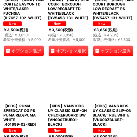
CORTEZ EASYON TD
COURT BOROUGH
COURT BOROUGH
WHITE/LASER
LOW RECRAFT TD
LOW RECRAFT PS
FUCHSIA
WHITE/BLACK
WHITE/BLACK
[
IH7657-102-WHITE
]
[
DV5458-131-WHITE
]
[
DV5457-131-WHITE
]
￥
3,500
(税別)
￥
3,500
(税別)
￥
3,850
(税別)
(
税込
:
￥
3,850
)
(
税込
:
￥
3,850
)
(
税込
:
￥
4,235
)
希望小売価格
:
￥
5,000
希望小売価格
:
￥
5,000
希望小売価格
:
￥
5,500
オプション選択
オプション選択
オプション選択
【KIDS】PUMA
【KIDS】VANS KIDS
【KIDS】VANS KIDS
SPEEDCAT OG PS
UY CLASSIC SLIP-ON
UY CLASSIC SLIP-ON
PUMA RED/PUMA
CHECKERBOARD BW
BLACK/TRUE WHITE
WHITE
[
VN000ZBUEO1-
[
VN000ZBU6BT-
[
401699-02-RED
]
BLACK
]
BLACK
]
￥
9,500
(税別)
￥
5,000
(税別)
￥
5,000
(税別)