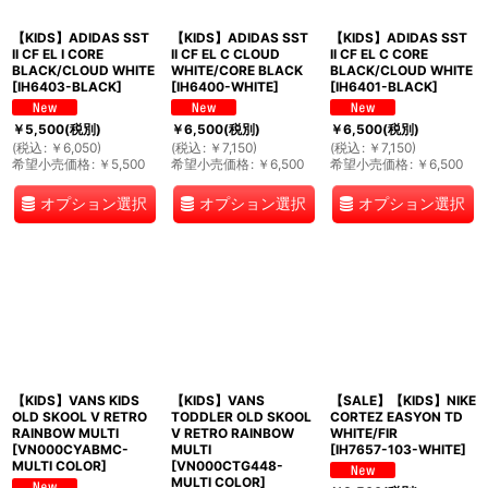
【KIDS】ADIDAS SST
【KIDS】ADIDAS SST
【KIDS】ADIDAS SST
II CF EL I CORE
II CF EL C CLOUD
II CF EL C CORE
BLACK/CLOUD WHITE
WHITE/CORE BLACK
BLACK/CLOUD WHITE
[
IH6403-BLACK
]
[
IH6400-WHITE
]
[
IH6401-BLACK
]
￥
5,500
(税別)
￥
6,500
(税別)
￥
6,500
(税別)
(
税込
:
￥
6,050
)
(
税込
:
￥
7,150
)
(
税込
:
￥
7,150
)
希望小売価格
:
￥
5,500
希望小売価格
:
￥
6,500
希望小売価格
:
￥
6,500
オプション選択
オプション選択
オプション選択
【KIDS】VANS KIDS
【KIDS】VANS
【SALE】【KIDS】NIKE
OLD SKOOL V RETRO
TODDLER OLD SKOOL
CORTEZ EASYON TD
RAINBOW MULTI
V RETRO RAINBOW
WHITE/FIR
[
VN000CYABMC-
MULTI
[
IH7657-103-WHITE
]
MULTI COLOR
]
[
VN000CTG448-
MULTI COLOR
]