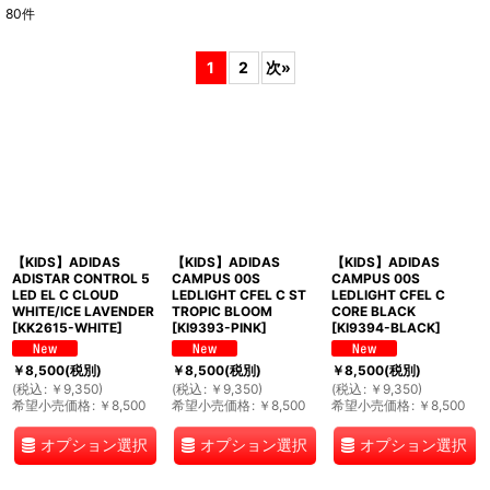
80
件
表示数
:
1
2
次
»
並び順
:
絞り込む
【KIDS】ADIDAS
【KIDS】ADIDAS
【KIDS】ADIDAS
ADISTAR CONTROL 5
CAMPUS 00S
CAMPUS 00S
LED EL C CLOUD
LEDLIGHT CFEL C ST
LEDLIGHT CFEL C
WHITE/ICE LAVENDER
TROPIC BLOOM
CORE BLACK
[
KK2615-WHITE
]
[
KI9393-PINK
]
[
KI9394-BLACK
]
￥
8,500
(税別)
￥
8,500
(税別)
￥
8,500
(税別)
(
税込
:
￥
9,350
)
(
税込
:
￥
9,350
)
(
税込
:
￥
9,350
)
希望小売価格
:
￥
8,500
希望小売価格
:
￥
8,500
希望小売価格
:
￥
8,500
オプション選択
オプション選択
オプション選択