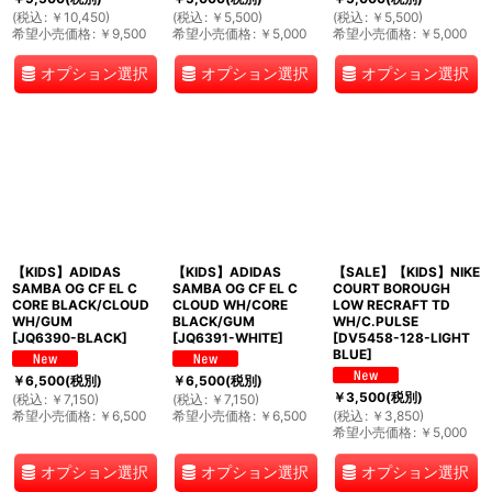
(
税込
:
￥
10,450
)
(
税込
:
￥
5,500
)
(
税込
:
￥
5,500
)
希望小売価格
:
￥
9,500
希望小売価格
:
￥
5,000
希望小売価格
:
￥
5,000
オプション選択
オプション選択
オプション選択
【KIDS】ADIDAS
【KIDS】ADIDAS
【SALE】【KIDS】NIKE
SAMBA OG CF EL C
SAMBA OG CF EL C
COURT BOROUGH
CORE BLACK/CLOUD
CLOUD WH/CORE
LOW RECRAFT TD
WH/GUM
BLACK/GUM
WH/C.PULSE
[
JQ6390-BLACK
]
[
JQ6391-WHITE
]
[
DV5458-128-LIGHT
BLUE
]
￥
6,500
(税別)
￥
6,500
(税別)
￥
3,500
(税別)
(
税込
:
￥
7,150
)
(
税込
:
￥
7,150
)
希望小売価格
:
￥
6,500
希望小売価格
:
￥
6,500
(
税込
:
￥
3,850
)
希望小売価格
:
￥
5,000
オプション選択
オプション選択
オプション選択