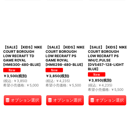
【SALE】【KIDS】NIKE
【SALE】【KIDS】NIKE
【SALE】【KIDS】NIKE
COURT BOROUGH
COURT BOROUGH
COURT BOROUGH
LOW RECRAFT TD
LOW RECRAFT PS
LOW RECRAFT PS
GAME ROYAL
GAME ROYAL
WH/C.PULSE
[
HM6300-480-BLUE
]
[
HM6298-480-BLUE
]
[
DV5457-128-LIGHT
BLUE
]
￥
3,500
(税別)
￥
3,850
(税別)
￥
3,850
(税別)
(
税込
:
￥
3,850
)
(
税込
:
￥
4,235
)
希望小売価格
:
￥
5,000
希望小売価格
:
￥
5,500
(
税込
:
￥
4,235
)
希望小売価格
:
￥
5,500
オプション選択
オプション選択
オプション選択