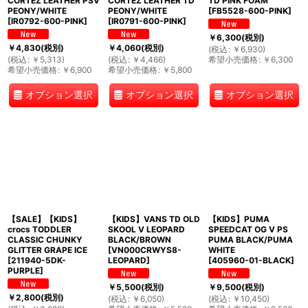
CORTEZ LEATHER PSV
CORTEZ LEATHER TD
TD PINK FOAM
PEONY/WHITE
PEONY/WHITE
[
FB5528-600-PINK
]
[
IR0792-600-PINK
]
[
IR0791-600-PINK
]
￥
6,300
(税別)
￥
4,830
(税別)
￥
4,060
(税別)
(
税込
:
￥
6,930
)
(
税込
:
￥
5,313
)
(
税込
:
￥
4,466
)
希望小売価格
:
￥
6,300
希望小売価格
:
￥
6,900
希望小売価格
:
￥
5,800
オプション選択
オプション選択
オプション選択
【SALE】【KIDS】
【KIDS】VANS TD OLD
【KIDS】PUMA
crocs TODDLER
SKOOL V LEOPARD
SPEEDCAT OG V PS
CLASSIC CHUNKY
BLACK/BROWN
PUMA BLACK/PUMA
GLITTER GRAPE ICE
[
VN000CRWYS8-
WHITE
[
211940-5DK-
LEOPARD
]
[
405960-01-BLACK
]
PURPLE
]
￥
5,500
(税別)
￥
9,500
(税別)
￥
2,800
(税別)
(
税込
:
￥
6,050
)
(
税込
:
￥
10,450
)