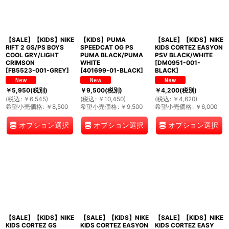
【SALE】【KIDS】NIKE
【KIDS】PUMA
【SALE】【KIDS】NIKE
RIFT 2 GS/PS BOYS
SPEEDCAT OG PS
KIDS CORTEZ EASYON
COOL GRY/LIGHT
PUMA BLACK/PUMA
PSV BLACK/WHITE
CRIMSON
WHITE
[
DM0951-001-
[
FB5523-001-GREY
]
[
401699-01-BLACK
]
BLACK
]
￥
5,950
(税別)
￥
9,500
(税別)
￥
4,200
(税別)
(
税込
:
￥
6,545
)
(
税込
:
￥
10,450
)
(
税込
:
￥
4,620
)
希望小売価格
:
￥
8,500
希望小売価格
:
￥
9,500
希望小売価格
:
￥
6,000
オプション選択
オプション選択
オプション選択
【SALE】【KIDS】NIKE
【SALE】【KIDS】NIKE
【SALE】【KIDS】NIKE
KIDS CORTEZ GS
KIDS CORTEZ EASYON
KIDS CORTEZ EASY