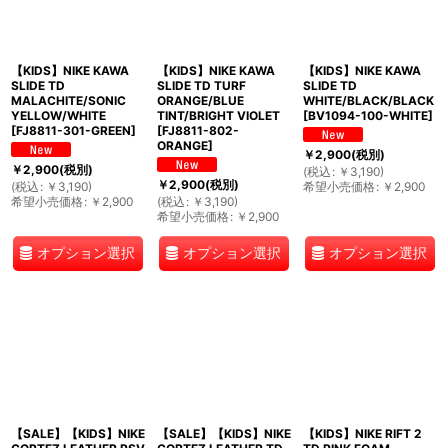
【KIDS】NIKE KAWA
【KIDS】NIKE KAWA
【KIDS】NIKE KAWA
SLIDE TD
SLIDE TD TURF
SLIDE TD
MALACHITE/SONIC
ORANGE/BLUE
WHITE/BLACK/BLACK
YELLOW/WHITE
TINT/BRIGHT VIOLET
[
BV1094-100-WHITE
]
[
FJ8811-301-GREEN
]
[
FJ8811-802-
ORANGE
]
￥
2,900
(税別)
￥
2,900
(税別)
(
税込
:
￥
3,190
)
￥
2,900
(税別)
(
税込
:
￥
3,190
)
希望小売価格
:
￥
2,900
希望小売価格
:
￥
2,900
(
税込
:
￥
3,190
)
希望小売価格
:
￥
2,900
オプション選択
オプション選択
オプション選択
【SALE】【KIDS】NIKE
【SALE】【KIDS】NIKE
【KIDS】NIKE RIFT 2