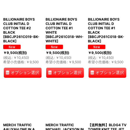
BILLIONAIRE BOYS
BILLIONAIRE BOYS
BILLIONAIRE BOYS
CLUB INITIAL D
CLUB INITIAL D
CLUB INITIAL D
COTTON TEE #2
COTTON TEE #1
COTTON TEE #1
BLACK
WHITE
BLACK
[
BBCJP261C019-BK-
[
BBCJP261C018-WH-
[
BBCJP261C018-BK-
BLACK
]
WHITE
]
BLACK
]
￥
9,500
(税別)
￥
9,500
(税別)
￥
9,500
(税別)
(
税込
:
￥
10,450
)
(
税込
:
￥
10,450
)
(
税込
:
￥
10,450
)
希望小売価格
:
￥
9,500
希望小売価格
:
￥
9,500
希望小売価格
:
￥
9,500
オプション選択
オプション選択
オプション選択
MERCH TRAFFIC
MERCH TRAFFIC
【送料無料】BLDG4 TV
AALIYAH ONE IN A
MICHAEL JACKSON IN
TOWER KNIT TEE JET