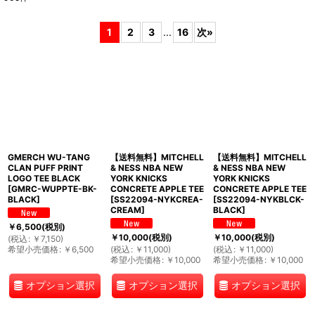
表示数
:
1
2
3
...
16
次
»
並び順
:
絞り込む
GMERCH WU-TANG
【送料無料】MITCHELL
【送料無料】MITCHELL
CLAN PUFF PRINT
& NESS NBA NEW
& NESS NBA NEW
LOGO TEE BLACK
YORK KNICKS
YORK KNICKS
[
GMRC-WUPPTE-BK-
CONCRETE APPLE TEE
CONCRETE APPLE TEE
BLACK
]
[
SS22094-NYKCREA-
[
SS22094-NYKBLCK-
CREAM
]
BLACK
]
￥
6,500
(税別)
￥
10,000
(税別)
￥
10,000
(税別)
(
税込
:
￥
7,150
)
希望小売価格
:
￥
6,500
(
税込
:
￥
11,000
)
(
税込
:
￥
11,000
)
希望小売価格
:
￥
10,000
希望小売価格
:
￥
10,000
オプション選択
オプション選択
オプション選択