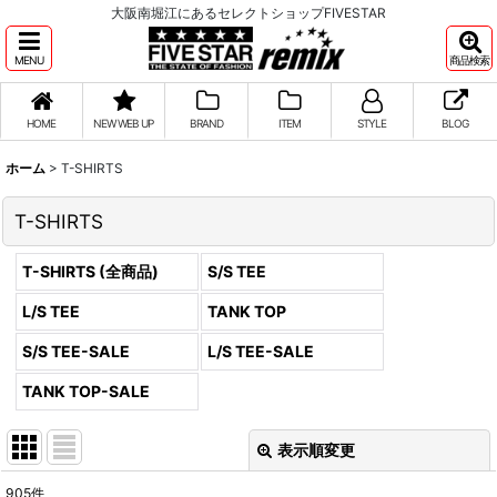
大阪南堀江にあるセレクトショップFIVESTAR
MENU
商品検索
HOME
NEW WEB UP
BRAND
ITEM
STYLE
BLOG
ホーム
>
T-SHIRTS
T-SHIRTS
T-SHIRTS (全商品)
S/S TEE
L/S TEE
TANK TOP
S/S TEE-SALE
L/S TEE-SALE
TANK TOP-SALE
表示順変更
閉じる
905
件