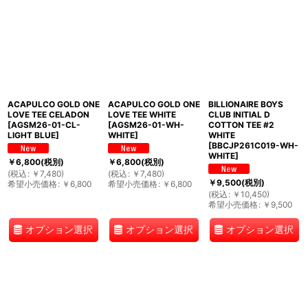
ACAPULCO GOLD ONE
ACAPULCO GOLD ONE
BILLIONAIRE BOYS
LOVE TEE CELADON
LOVE TEE WHITE
CLUB INITIAL D
[
AGSM26-01-CL-
[
AGSM26-01-WH-
COTTON TEE #2
LIGHT BLUE
]
WHITE
]
WHITE
[
BBCJP261C019-WH-
WHITE
]
￥
6,800
(税別)
￥
6,800
(税別)
(
税込
:
￥
7,480
)
(
税込
:
￥
7,480
)
￥
9,500
(税別)
希望小売価格
:
￥
6,800
希望小売価格
:
￥
6,800
(
税込
:
￥
10,450
)
希望小売価格
:
￥
9,500
オプション選択
オプション選択
オプション選択