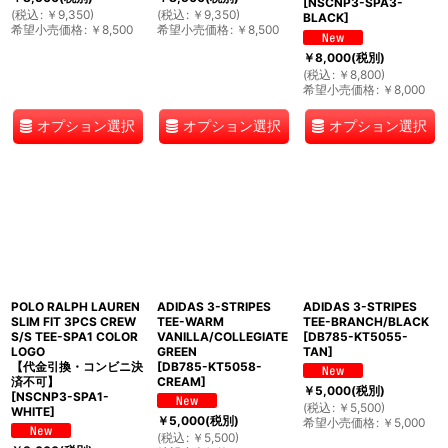
[
NSCNP3-SPA3-
(
税込
:
￥
9,350
)
(
税込
:
￥
9,350
)
BLACK
]
希望小売価格
:
￥
8,500
希望小売価格
:
￥
8,500
￥
8,000
(税別)
(
税込
:
￥
8,800
)
希望小売価格
:
￥
8,000
オプション選択
オプション選択
オプション選択
POLO RALPH LAUREN
ADIDAS 3-STRIPES
ADIDAS 3-STRIPES
SLIM FIT 3PCS CREW
TEE-WARM
TEE-BRANCH/BLACK
S/S TEE-SPA1 COLOR
VANILLA/COLLEGIATE
[
DB785-KT5055-
LOGO
GREEN
TAN
]
【代金引換・コンビニ決
[
DB785-KT5058-
済不可】
CREAM
]
￥
5,000
(税別)
[
NSCNP3-SPA1-
(
税込
:
￥
5,500
)
WHITE
]
￥
5,000
(税別)
希望小売価格
:
￥
5,000
(
税込
:
￥
5,500
)