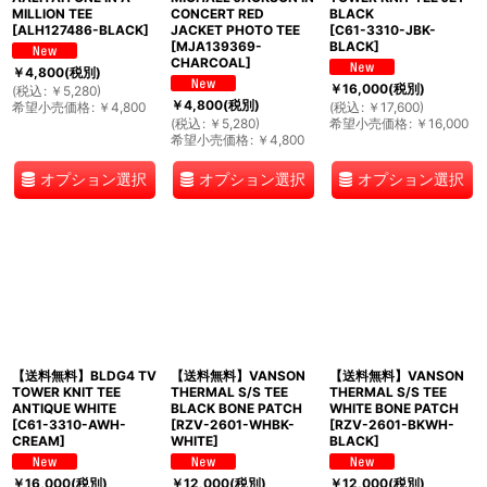
MILLION TEE
CONCERT RED
BLACK
[
ALH127486-BLACK
]
JACKET PHOTO TEE
[
C61-3310-JBK-
[
MJA139369-
BLACK
]
CHARCOAL
]
￥
4,800
(税別)
￥
16,000
(税別)
(
税込
:
￥
5,280
)
￥
4,800
(税別)
希望小売価格
:
￥
4,800
(
税込
:
￥
17,600
)
(
税込
:
￥
5,280
)
希望小売価格
:
￥
16,000
希望小売価格
:
￥
4,800
オプション選択
オプション選択
オプション選択
【送料無料】BLDG4 TV
【送料無料】VANSON
【送料無料】VANSON
TOWER KNIT TEE
THERMAL S/S TEE
THERMAL S/S TEE
ANTIQUE WHITE
BLACK BONE PATCH
WHITE BONE PATCH
[
C61-3310-AWH-
[
RZV-2601-WHBK-
[
RZV-2601-BKWH-
CREAM
]
WHITE
]
BLACK
]
￥
16,000
(税別)
￥
12,000
(税別)
￥
12,000
(税別)