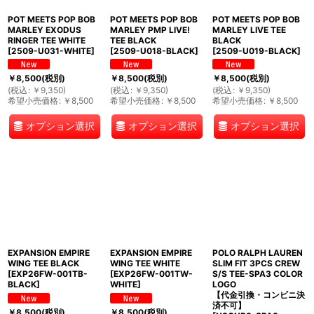
POT MEETS POP BOB
POT MEETS POP BOB
POT MEETS POP BOB
MARLEY EXODUS
MARLEY PMP LIVE!
MARLEY LIVE TEE
RINGER TEE WHITE
TEE BLACK
BLACK
[
2509-U031-WHITE
]
[
2509-U018-BLACK
]
[
2509-U019-BLACK
]
￥
8,500
(税別)
￥
8,500
(税別)
￥
8,500
(税別)
(
税込
:
￥
9,350
)
(
税込
:
￥
9,350
)
(
税込
:
￥
9,350
)
希望小売価格
:
￥
8,500
希望小売価格
:
￥
8,500
希望小売価格
:
￥
8,500
オプション選択
オプション選択
オプション選択
EXPANSION EMPIRE
EXPANSION EMPIRE
POLO RALPH LAUREN
WING TEE BLACK
WING TEE WHITE
SLIM FIT 3PCS CREW
[
EXP26FW-001TB-
[
EXP26FW-001TW-
S/S TEE-SPA3 COLOR
BLACK
]
WHITE
]
LOGO
【代金引換・コンビニ決
済不可】
￥
8,500
(税別)
￥
8,500
(税別)