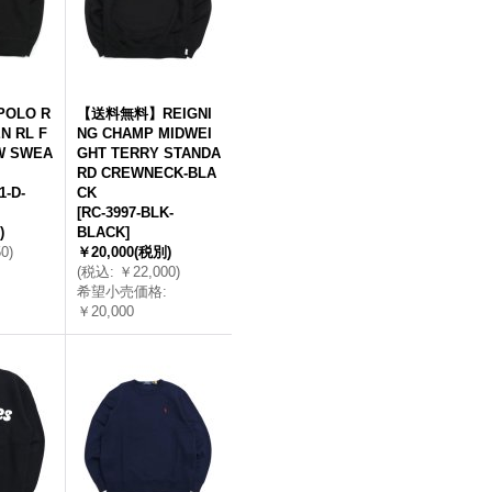
OLO R
【送料無料】REIGNI
N RL F
NG CHAMP MIDWEI
W SWEA
GHT TERRY STANDA
RD CREWNECK-BLA
1-D-
CK
[
RC-3997-BLK-
)
BLACK
]
50
)
￥20,000
(税別)
(
税込
:
￥22,000
)
希望小売価格
:
￥20,000