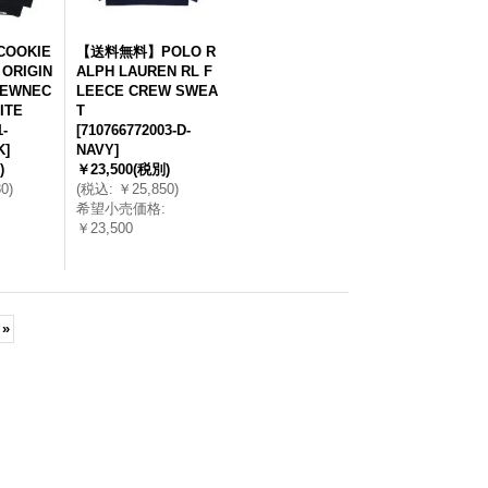
OOKIE
【送料無料】POLO R
 ORIGIN
ALPH LAUREN RL F
REWNEC
LEECE CREW SWEA
ITE
T
-
[
710766772003-D-
K
]
NAVY
]
)
￥23,500
(税別)
80
)
(
税込
:
￥25,850
)
希望小売価格
:
￥23,500
»