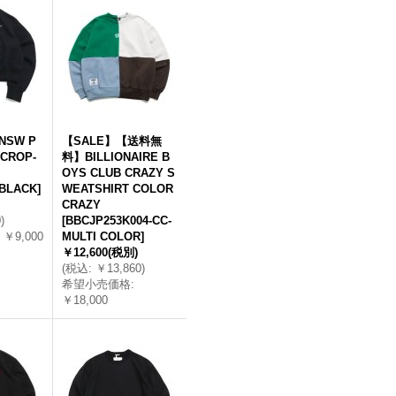
NSW P
【SALE】【送料無
 CROP-
料】BILLIONAIRE B
OYS CLUB CRAZY S
-BLACK
]
WEATSHIRT COLOR
CRAZY
0
)
[
BBCJP253K004-CC-
￥9,000
MULTI COLOR
]
￥12,600
(税別)
(
税込
:
￥13,860
)
希望小売価格
:
￥18,000