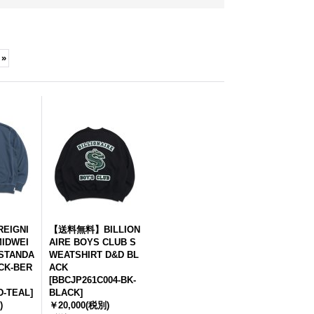
»
IGNI
【送料無料】BILLION
IDWEI
AIRE BOYS CLUB S
STANDA
WEATSHIRT D&D BL
CK-BER
ACK
[
BBCJP261C004-BK-
D-TEAL
]
BLACK
]
)
￥20,000
(税別)