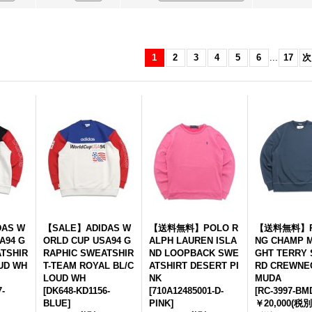
1
2
3
4
5
6
...
17
次
AS W
【SALE】ADIDAS W
【送料無料】POLO R
【送料無料】RE
A94 G
ORLD CUP USA94 G
ALPH LAUREN ISLA
NG CHAMP M
TSHIR
RAPHIC SWEATSHIR
ND LOOPBACK SWE
GHT TERRY 
UD WH
T-TEAM ROYAL BL/C
ATSHIRT DESERT PI
RD CREWNE
LOUD WH
NK
MUDA
-
[
DK648-KD1156-
[
710A12485001-D-
[
RC-3997-BM
BLUE
]
PINK
]
￥20,000
(税別