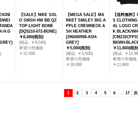
IGNI
【SALE】NIKE SOL
【MEGA SALE】MA
【送料無料】C
DWEI
O SWSH HW BB QZ
RKET SMILEY BIG A
S CLOTHING
TANDA
TOP-LIGHT BONE
PPLE CREWNECK A
AL LOGO C
K-H.G
[
DQ5210-072-BONE
]
SH HEATHER
K BLACK/WH
￥8,680
(税別)
[
396000998-ASH-
[
CM232CFP01
-GREY
]
(
税込
:
￥9,548
)
GREY
]
BKWH-BLAC
希望小売価格
:
￥5,000
(税別)
￥11,800
(税別
)
￥12,400
(
税込
:
￥5,500
)
(
税込
:
￥12,9
希望小売価格
:
希望小売価格
:
￥18,000
￥11,800
1
2
3
4
5
6
...
17
次