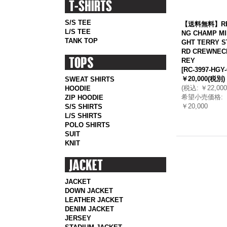
S/S TEE
【送料無料】RE
L/S TEE
NG CHAMP MI
TANK TOP
GHT TERRY S
RD CREWNEC
REY
[
RC-3997-HGY
￥20,000
(税別)
SWEAT SHIRTS
(
税込
:
￥22,000
HOODIE
希望小売価格
:
ZIP HOODIE
￥20,000
S/S SHIRTS
L/S SHIRTS
POLO SHIRTS
SUIT
KNIT
JACKET
DOWN JACKET
LEATHER JACKET
DENIM JACKET
JERSEY