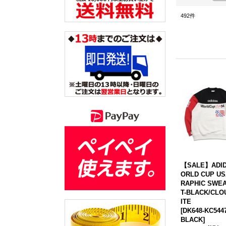
492
件
【SALE】ADID
ORLD CUP US
RAPHIC SWEA
T-BLACK/CLO
ITE
[
DK648-KC5447
BLACK
]