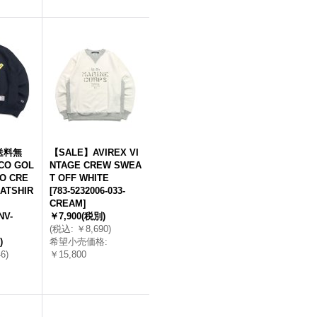
送料無
【SALE】AVIREX VI
CO GOL
NTAGE CREW SWEA
O CRE
T OFF WHITE
ATSHIR
[
783-5232006-033-
CREAM
]
NV-
￥7,900
(税別)
(
税込
:
￥8,690
)
)
希望小売価格
:
46
)
￥15,800