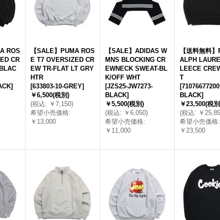
A ROS
【SALE】PUMA ROS
【SALE】ADIDAS W
【送料無料】P
ZED CR
E T7 OVERSIZED CR
MNS BLOCKING CR
ALPH LAURE
BLAC
EW TR-FLAT LT GRY
EWNECK SWEAT-BL
LEECE CRE
HTR
K/OFF WHT
T
LACK
]
[
633803-10-GREY
]
[
JZS25-JW7273-
[
71076677200
￥6,500
(税別)
BLACK
]
BLACK
]
(
税込
:
￥7,150
)
￥5,500
(税別)
￥23,500
(税別
希望小売価格
:
(
税込
:
￥6,050
)
(
税込
:
￥25,8
￥13,000
希望小売価格
:
希望小売価格
:
￥11,000
￥23,500