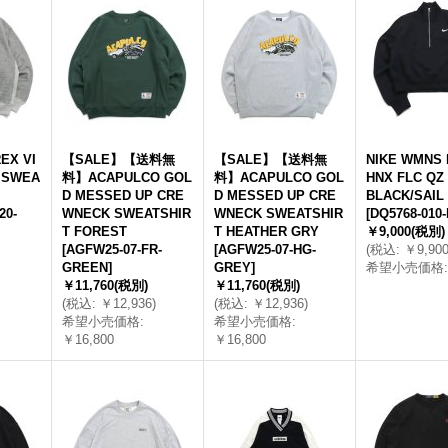
EX VI
【SALE】【送料無
【SALE】【送料無
NIKE WMNS 
 SWEA
料】ACAPULCO GOL
料】ACAPULCO GOL
HNX FLC QZ
D MESSED UP CRE
D MESSED UP CRE
BLACK/SAIL
20-
WNECK SWEATSHIR
WNECK SWEATSHIR
[
DQ5768-010
T FOREST
T HEATHER GRY
￥9,000
(税別)
[
AGFW25-07-FR-
[
AGFW25-07-HG-
(
税込
:
￥9,90
GREEN
]
GREY
]
希望小売価格
:
￥11,760
(税別)
￥11,760
(税別)
(
税込
:
￥12,936
)
(
税込
:
￥12,936
)
希望小売価格
:
希望小売価格
:
￥16,800
￥16,800