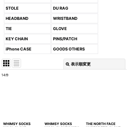
STOLE
DU RAG
HEADBAND
WRISTBAND
TIE
GLOVE
KEY CHAIN
PINS/PATCH
iPhone CASE
GOODS OTHERS
表示順変更
閉じる
14
件
表示数
:
並び順
:
絞り込む
WHIMSY SOCKS
WHIMSY SOCKS
THE NORTH FACE