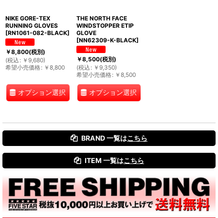
NIKE GORE-TEX
THE NORTH FACE
RUNNING GLOVES
WINDSTOPPER ETIP
[
RN1061-082-BLACK
]
GLOVE
[
NN62309-K-BLACK
]
￥
8,800
(税別)
￥
8,500
(税別)
(
税込
:
￥
9,680
)
希望小売価格
:
￥
8,800
(
税込
:
￥
9,350
)
希望小売価格
:
￥
8,500
オプション選択
オプション選択
BRAND 一覧は
こちら
ITEM 一覧は
こちら