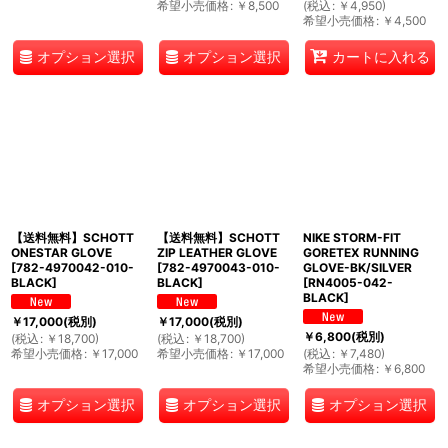
希望小売価格
:
￥
8,500
(
税込
:
￥
4,950
)
希望小売価格
:
￥
4,500
オプション選択
オプション選択
カートに入れる
【送料無料】SCHOTT
【送料無料】SCHOTT
NIKE STORM-FIT
ONESTAR GLOVE
ZIP LEATHER GLOVE
GORETEX RUNNING
[
782-4970042-010-
[
782-4970043-010-
GLOVE-BK/SILVER
BLACK
]
BLACK
]
[
RN4005-042-
BLACK
]
￥
17,000
(税別)
￥
17,000
(税別)
￥
6,800
(税別)
(
税込
:
￥
18,700
)
(
税込
:
￥
18,700
)
希望小売価格
:
￥
17,000
希望小売価格
:
￥
17,000
(
税込
:
￥
7,480
)
希望小売価格
:
￥
6,800
オプション選択
オプション選択
オプション選択