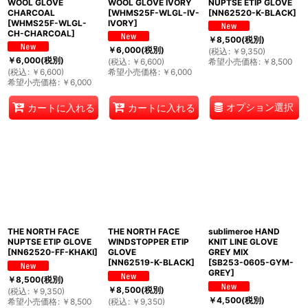
WOOL GLOVE
WOOL GLOVE IVORY
NUPTSE ETIP GLOVE
CHARCOAL
[
WHMS25F-WLGL-IV-
[
NN62520-K-BLACK
]
[
WHMS25F-WLGL-
IVORY
]
CH-CHARCOAL
]
￥
8,500
(税別)
￥
6,000
(税別)
(
税込
:
￥
9,350
)
￥
6,000
(税別)
(
税込
:
￥
6,600
)
希望小売価格
:
￥
8,500
(
税込
:
￥
6,600
)
希望小売価格
:
￥
6,000
希望小売価格
:
￥
6,000
オプション選択
カートに入れる
カートに入れる
THE NORTH FACE
THE NORTH FACE
sublimeroe HAND
NUPTSE ETIP GLOVE
WINDSTOPPER ETIP
KNIT LINE GLOVE
[
NN62520-FF-KHAKI
]
GLOVE
GREY MIX
[
NN62519-K-BLACK
]
[
SB253-0605-GYM-
GREY
]
￥
8,500
(税別)
￥
8,500
(税別)
(
税込
:
￥
9,350
)
￥
4,500
(税別)
希望小売価格
:
￥
8,500
(
税込
:
￥
9,350
)