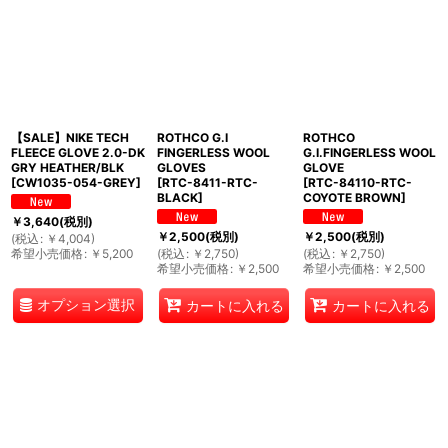
【SALE】NIKE TECH
ROTHCO G.I
ROTHCO
FLEECE GLOVE 2.0-DK
FINGERLESS WOOL
G.I.FINGERLESS WOOL
GRY HEATHER/BLK
GLOVES
GLOVE
[
CW1035-054-GREY
]
[
RTC-8411-RTC-
[
RTC-84110-RTC-
BLACK
]
COYOTE BROWN
]
￥
3,640
(税別)
￥
2,500
(税別)
￥
2,500
(税別)
(
税込
:
￥
4,004
)
希望小売価格
:
￥
5,200
(
税込
:
￥
2,750
)
(
税込
:
￥
2,750
)
希望小売価格
:
￥
2,500
希望小売価格
:
￥
2,500
オプション選択
カートに入れる
カートに入れる