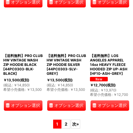
オプション選択
オプション選択
オプション選択
【送料無料】PRO CLUB
【送料無料】PRO CLUB
【送料無料】LOS
HW VINTAGE WASH
HW VINTAGE WASH
ANGELES APPAREL
ZIP HOODIE BLACK
ZIP HOODIE SILVER
14oz HEAVY FLEECE
[
44PC0303-BLK-
[
44PC0303-SLV-
HOODED ZIP UP-ASH
BLACK
]
GREY
]
[
HF10-ASH-GREY
]
￥
13,500
(税別)
￥
13,500
(税別)
(
税込
:
￥
14,850
)
(
税込
:
￥
14,850
)
￥
12,700
(税別)
希望小売価格
:
￥
13,500
希望小売価格
:
￥
13,500
(
税込
:
￥
13,970
)
希望小売価格
:
￥
12,700
オプション選択
オプション選択
オプション選択
1
2
次
»