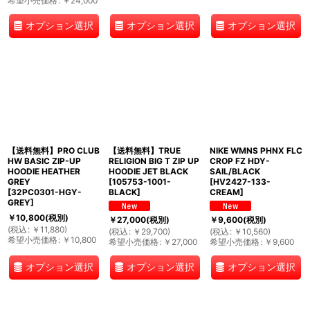
希望小売価格
:
￥
24,000
オプション選択
オプション選択
オプション選択
【送料無料】PRO CLUB
【送料無料】TRUE
NIKE WMNS PHNX FLC
HW BASIC ZIP-UP
RELIGION BIG T ZIP UP
CROP FZ HDY-
HOODIE HEATHER
HOODIE JET BLACK
SAIL/BLACK
GREY
[
105753-1001-
[
HV2427-133-
[
32PC0301-HGY-
BLACK
]
CREAM
]
GREY
]
￥
10,800
(税別)
￥
27,000
(税別)
￥
9,600
(税別)
(
税込
:
￥
11,880
)
(
税込
:
￥
29,700
)
(
税込
:
￥
10,560
)
希望小売価格
:
￥
10,800
希望小売価格
:
￥
27,000
希望小売価格
:
￥
9,600
オプション選択
オプション選択
オプション選択