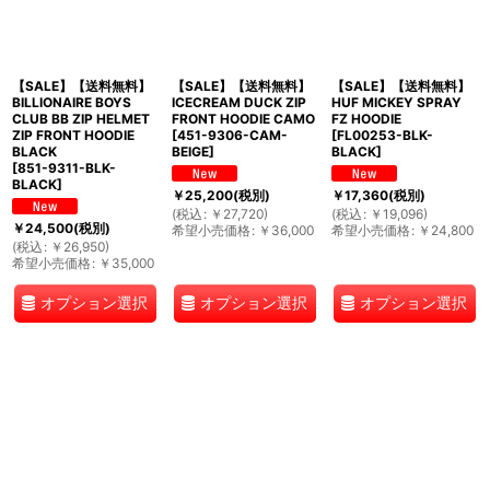
【SALE】【送料無料】
【SALE】【送料無料】
【SALE】【送料無料】
BILLIONAIRE BOYS
ICECREAM DUCK ZIP
HUF MICKEY SPRAY
CLUB BB ZIP HELMET
FRONT HOODIE CAMO
FZ HOODIE
ZIP FRONT HOODIE
[
451-9306-CAM-
[
FL00253-BLK-
BLACK
BEIGE
]
BLACK
]
[
851-9311-BLK-
BLACK
]
￥
25,200
(税別)
￥
17,360
(税別)
(
税込
:
￥
27,720
)
(
税込
:
￥
19,096
)
￥
24,500
(税別)
希望小売価格
:
￥
36,000
希望小売価格
:
￥
24,800
(
税込
:
￥
26,950
)
希望小売価格
:
￥
35,000
オプション選択
オプション選択
オプション選択