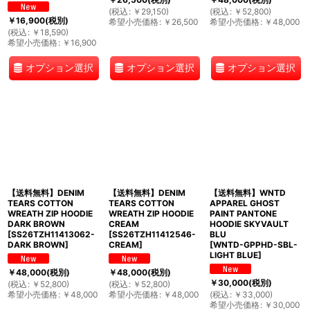
(
税込
:
￥
29,150
)
(
税込
:
￥
52,800
)
￥
16,900
(税別)
希望小売価格
:
￥
26,500
希望小売価格
:
￥
48,000
(
税込
:
￥
18,590
)
希望小売価格
:
￥
16,900
オプション選択
オプション選択
オプション選択
【送料無料】DENIM
【送料無料】DENIM
【送料無料】WNTD
TEARS COTTON
TEARS COTTON
APPAREL GHOST
WREATH ZIP HOODIE
WREATH ZIP HOODIE
PAINT PANTONE
DARK BROWN
CREAM
HOODIE SKYVAULT
[
SS26TZH11413062-
[
SS26TZH11412546-
BLU
DARK BROWN
]
CREAM
]
[
WNTD-GPPHD-SBL-
LIGHT BLUE
]
￥
48,000
(税別)
￥
48,000
(税別)
￥
30,000
(税別)
(
税込
:
￥
52,800
)
(
税込
:
￥
52,800
)
希望小売価格
:
￥
48,000
希望小売価格
:
￥
48,000
(
税込
:
￥
33,000
)
希望小売価格
:
￥
30,000