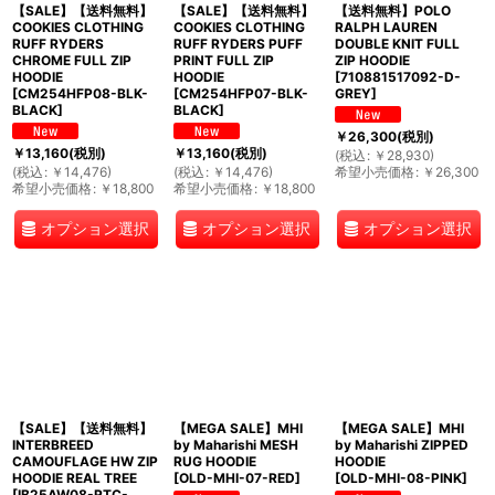
【SALE】【送料無料】
【SALE】【送料無料】
【送料無料】POLO
COOKIES CLOTHING
COOKIES CLOTHING
RALPH LAUREN
RUFF RYDERS
RUFF RYDERS PUFF
DOUBLE KNIT FULL
CHROME FULL ZIP
PRINT FULL ZIP
ZIP HOODIE
HOODIE
HOODIE
[
710881517092-D-
[
CM254HFP08-BLK-
[
CM254HFP07-BLK-
GREY
]
BLACK
]
BLACK
]
￥
26,300
(税別)
￥
13,160
(税別)
￥
13,160
(税別)
(
税込
:
￥
28,930
)
(
税込
:
￥
14,476
)
(
税込
:
￥
14,476
)
希望小売価格
:
￥
26,300
希望小売価格
:
￥
18,800
希望小売価格
:
￥
18,800
オプション選択
オプション選択
オプション選択
【SALE】【送料無料】
【MEGA SALE】MHI
【MEGA SALE】MHI
INTERBREED
by Maharishi MESH
by Maharishi ZIPPED
CAMOUFLAGE HW ZIP
RUG HOODIE
HOODIE
HOODIE REAL TREE
[
OLD-MHI-07-RED
]
[
OLD-MHI-08-PINK
]
[
IB25AW08-RTC-