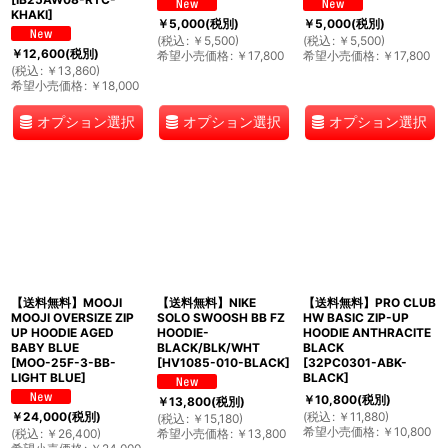
KHAKI
]
￥
5,000
(税別)
￥
5,000
(税別)
(
税込
:
￥
5,500
)
(
税込
:
￥
5,500
)
￥
12,600
(税別)
希望小売価格
:
￥
17,800
希望小売価格
:
￥
17,800
(
税込
:
￥
13,860
)
希望小売価格
:
￥
18,000
オプション選択
オプション選択
オプション選択
【送料無料】MOOJI
【送料無料】NIKE
【送料無料】PRO CLUB
MOOJI OVERSIZE ZIP
SOLO SWOOSH BB FZ
HW BASIC ZIP-UP
UP HOODIE AGED
HOODIE-
HOODIE ANTHRACITE
BABY BLUE
BLACK/BLK/WHT
BLACK
[
MOO-25F-3-BB-
[
HV1085-010-BLACK
]
[
32PC0301-ABK-
LIGHT BLUE
]
BLACK
]
￥
10,800
(税別)
￥
13,800
(税別)
(
税込
:
￥
11,880
)
￥
24,000
(税別)
(
税込
:
￥
15,180
)
希望小売価格
:
￥
10,800
(
税込
:
￥
26,400
)
希望小売価格
:
￥
13,800