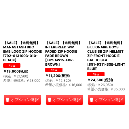
【SALE】【送料無料】
【SALE】【送料無料】
【SALE】【送料無料】
MANASTASH BBC
INTERBREED WIP
BILLIONAIRE BOYS
EMB LOGO ZIP HOODIE
FADED ZIP HOODIE
CLUB BB ZIP HELMET
[
792-6131003-010-
FADE BROWN
ZIP FRONT HOODIE
BLACK
]
[
IB25AW15-FBR-
BALTIC SEA
BROWN
]
[
851-9311-BSE-LIGHT
BLUE
]
￥
19,600
(税別)
￥
11,200
(税別)
(
税込
:
￥
21,560
)
￥
24,500
(税別)
希望小売価格
:
￥
28,000
(
税込
:
￥
12,320
)
希望小売価格
:
￥
16,000
(
税込
:
￥
26,950
)
希望小売価格
:
￥
35,000
オプション選択
オプション選択
オプション選択