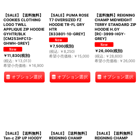
【SALE】【送料無料】
【SALE】PUMA ROSE
【送料無料】REIGNING
COOKIES CLOTHING
T7 OVERSIZED FZ
CHAMP MIDWEIGHT
LOGO TWILL
HOODIE TR-FL GRY
TERRY STANDARD ZIP
APPLIQUE ZIP HOODIE
HTR
HOODIE H.GY
GYHTR/BLK
[
633801-10-GREY
]
[
RC-3999-HGY-
[
CM253HFC13-
GREY
]
GHWH-GREY
]
￥
7,500
(税別)
￥
26,000
(税別)
(
税込
:
￥
8,250
)
￥
11,830
(税別)
希望小売価格
:
￥
15,000
(
税込
:
￥
28,600
)
(
税込
:
￥
13,013
)
希望小売価格
:
￥
26,000
希望小売価格
:
￥
16,900
オプション選択
オプション選択
オプション選択
【SALE】【送料無料】
【SALE】【送料無料】
【SALE】【送料無料】
Ten-c ZIP UP HOODY
REIGNING CHAMP
REIGNING CHAMP