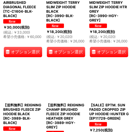
AIRBRUSHED
MIDWEIGHT TERRY
MIDWEIGHT TERRY
DIAGONAL FLEECE
SLIM ZIP HOODIE
SLIM ZIP HOODIE HTR
[
TC-C1604-BLK-
BLACK
GREY
BLACK
]
[
RC-3990-BLK-
[
RC-3990-HGY-
BLACK
]
GREY
]
￥
30,000
(税別)
￥
18,200
(税別)
￥
18,200
(税別)
(
税込
:
￥
33,000
)
希望小売価格
:
￥
60,000
(
税込
:
￥
20,020
)
(
税込
:
￥
20,020
)
希望小売価格
:
￥
26,000
希望小売価格
:
￥
26,000
オプション選択
オプション選択
オプション選択
【送料無料】REIGNING
【送料無料】REIGNING
【SALE】EPTM. SUN
BRUSHED FLEECE ZIP
CHAMP BRUSHED
FADED CROPPED ZIP
HOODIE BLACK
FLEECE ZIP HOODIE
UP HOODIE-HUNTER G
[
RC-3989-BLK-
HEATHER GREY
[
EP11729-GREEN
]
BLACK
]
[
RC-3989-HGY-
GREY
]
￥
7,250
(税別)