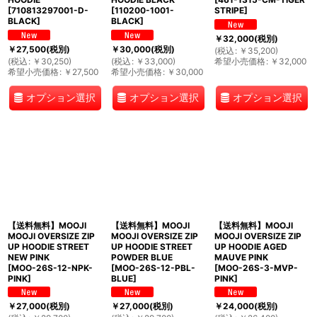
[
710813297001-D-
[
110200-1001-
STRIPE
]
BLACK
]
BLACK
]
￥
32,000
(税別)
￥
27,500
(税別)
￥
30,000
(税別)
(
税込
:
￥
35,200
)
(
税込
:
￥
30,250
)
(
税込
:
￥
33,000
)
希望小売価格
:
￥
32,000
希望小売価格
:
￥
27,500
希望小売価格
:
￥
30,000
オプション選択
オプション選択
オプション選択
【送料無料】MOOJI
【送料無料】MOOJI
【送料無料】MOOJI
MOOJI OVERSIZE ZIP
MOOJI OVERSIZE ZIP
MOOJI OVERSIZE ZIP
UP HOODIE STREET
UP HOODIE STREET
UP HOODIE AGED
NEW PINK
POWDER BLUE
MAUVE PINK
[
MOO-26S-12-NPK-
[
MOO-26S-12-PBL-
[
MOO-26S-3-MVP-
PINK
]
BLUE
]
PINK
]
￥
27,000
(税別)
￥
27,000
(税別)
￥
24,000
(税別)