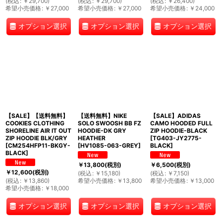
(
税込
:
￥
29,700
)
(
税込
:
￥
29,700
)
(
税込
:
￥
26,400
)
希望小売価格
:
￥
27,000
希望小売価格
:
￥
27,000
希望小売価格
:
￥
24,000
オプション選択
オプション選択
オプション選択
【SALE】【送料無料】
【送料無料】NIKE
【SALE】ADIDAS
COOKIES CLOTHING
SOLO SWOOSH BB FZ
CAMO HOODED FULL
SHORELINE AIR IT OUT
HOODIE-DK GRY
ZIP HOODIE-BLACK
ZIP HOODIE BLK/GRY
HEATHER
[
TG403-JY2775-
[
CM254HFP11-BKGY-
[
HV1085-063-GREY
]
BLACK
]
BLACK
]
￥
13,800
(税別)
￥
6,500
(税別)
￥
12,600
(税別)
(
税込
:
￥
15,180
)
(
税込
:
￥
7,150
)
(
税込
:
￥
13,860
)
希望小売価格
:
￥
13,800
希望小売価格
:
￥
13,000
希望小売価格
:
￥
18,000
オプション選択
オプション選択
オプション選択