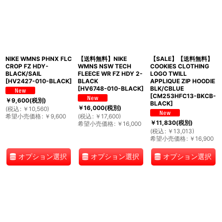
NIKE WMNS PHNX FLC
【送料無料】NIKE
【SALE】【送料無料】
CROP FZ HDY-
WMNS NSW TECH
COOKIES CLOTHING
BLACK/SAIL
FLEECE WR FZ HDY 2-
LOGO TWILL
[
HV2427-010-BLACK
]
BLACK
APPLIQUE ZIP HOODIE
[
HV6748-010-BLACK
]
BLK/CBLUE
[
CM253HFC13-BKCB-
￥
9,600
(税別)
BLACK
]
￥
16,000
(税別)
(
税込
:
￥
10,560
)
希望小売価格
:
￥
9,600
(
税込
:
￥
17,600
)
￥
11,830
(税別)
希望小売価格
:
￥
16,000
(
税込
:
￥
13,013
)
希望小売価格
:
￥
16,900
オプション選択
オプション選択
オプション選択