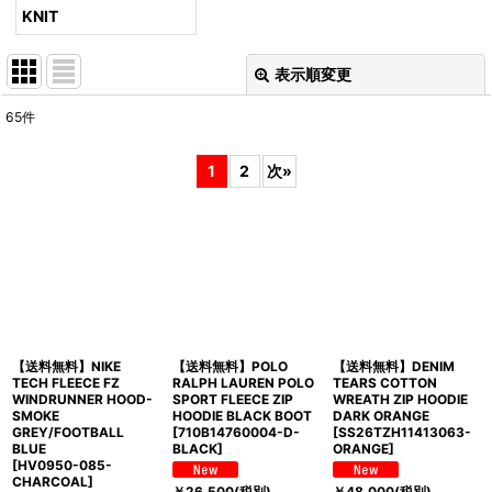
KNIT
表示順変更
閉じる
65
件
表示数
:
1
2
次
»
並び順
:
絞り込む
【送料無料】NIKE
【送料無料】POLO
【送料無料】DENIM
TECH FLEECE FZ
RALPH LAUREN POLO
TEARS COTTON
WINDRUNNER HOOD-
SPORT FLEECE ZIP
WREATH ZIP HOODIE
SMOKE
HOODIE BLACK BOOT
DARK ORANGE
GREY/FOOTBALL
[
710B14760004-D-
[
SS26TZH11413063-
BLUE
BLACK
]
ORANGE
]
[
HV0950-085-
CHARCOAL
]
￥
26,500
(税別)
￥
48,000
(税別)