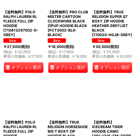
【送料無料】POLO
【送料無料】PRO CLUB
【送料無料】TRUE
RALPH LAUREN RL
MISTER CARTOON
RELIGION SUPER QT
FLEECE FULL ZIP
CLOCKWORK BLACK
BOXY ZIP HOODIE
HOODIE
ZIPUP HOODIE BLACK
HEATHER GREY/JET
[
710813297002-D-
[
PCT3002-BLK-
BLACK
GREY
]
BLACK
]
[
110020-HGJB-GREY
]
￥
27,500
(税別)
￥
16,000
(税別)
￥
30,000
(税別)
(
税込
:
￥
30,250
)
(
税込
:
￥
17,600
)
(
税込
:
￥
33,000
)
希望小売価格
:
￥
27,500
希望小売価格
:
￥
16,000
希望小売価格
:
￥
30,000
オプション選択
オプション選択
オプション選択
【送料無料】POLO
【送料無料】TRUE
【送料無料】
RALPH LAUREN RL
RELIGION HORSESHOE
ICECREAM TIGER
FLEECE FULL ZIP
BIG T BOXY ZIP
HOODIE CAMO
HOODIE
HOODIE BLACK
[
461-1315-CM-TIGER