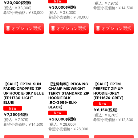
￥
30,000
(税別)
(
税込
:
￥
7,975
)
￥
30,000
(税別)
(
税込
:
￥
33,000
)
希望小売価格
:
￥
14,500
希望小売価格
:
￥
30,000
(
税込
:
￥
33,000
)
希望小売価格
:
￥
30,000
オプション選択
オプション選択
オプション選択
【SALE】EPTM. SUN
【送料無料】REIGNING
【SALE】EPTM.
FADED CROPPED ZIP
CHAMP MIDWEIGHT
PERFECT ZIP UP
UP HOODIE-SKY BLUE
TERRY STANDARD ZIP
HOODIE-GREY
[
EP11730-LIGHT
HOODIE BLK
[
EP11674-GREY
]
BLUE
]
[
RC-3999-BLK-
BLACK
]
￥
6,150
(税別)
￥
7,250
(税別)
(
税込
:
￥
6,765
)
￥
26,000
(税別)
(
税込
:
￥
7,975
)
希望小売価格
:
￥
12,300
希望小売価格
:
￥
14,500
(
税込
:
￥
28,600
)
希望小売価格
:
￥
26,000