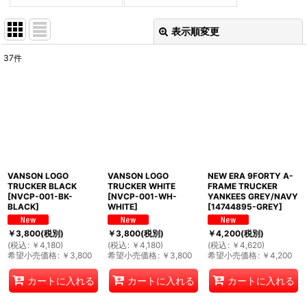
表示順変更
閉じる
37
件
表示数
:
並び順
:
絞り込む
VANSON LOGO
VANSON LOGO
NEW ERA 9FORTY A-
TRUCKER BLACK
TRUCKER WHITE
FRAME TRUCKER
[
NVCP-001-BK-
[
NVCP-001-WH-
YANKEES GREY/NAVY
BLACK
]
WHITE
]
[
14744895-GREY
]
￥
3,800
(税別)
￥
3,800
(税別)
￥
4,200
(税別)
(
税込
:
￥
4,180
)
(
税込
:
￥
4,180
)
(
税込
:
￥
4,620
)
希望小売価格
:
￥
3,800
希望小売価格
:
￥
3,800
希望小売価格
:
￥
4,200
カートに入れる
カートに入れる
カートに入れる