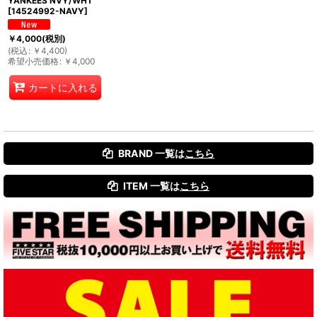
YANKEES NVY/WHT
[
14524992-NAVY
]
￥
4,000
(税別)
(
税込
:
￥
4,400
)
希望小売価格
:
￥
4,000
カートに入れる
BRAND 一覧は
こちら
ITEM 一覧は
こちら