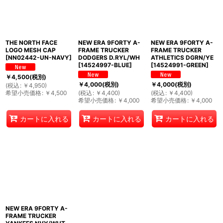
THE NORTH FACE
NEW ERA 9FORTY A-
NEW ERA 9FORTY A-
LOGO MESH CAP
FRAME TRUCKER
FRAME TRUCKER
[
NN02442-UN-NAVY
]
DODGERS D.RYL/WH
ATHLETICS DGRN/YE
[
14524997-BLUE
]
[
14524991-GREEN
]
￥
4,500
(税別)
￥
4,000
(税別)
￥
4,000
(税別)
(
税込
:
￥
4,950
)
希望小売価格
:
￥
4,500
(
税込
:
￥
4,400
)
(
税込
:
￥
4,400
)
希望小売価格
:
￥
4,000
希望小売価格
:
￥
4,000
カートに入れる
カートに入れる
カートに入れる
NEW ERA 9FORTY A-
FRAME TRUCKER