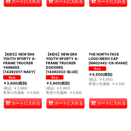
カートに入れる
カートに入れる
カートに入れる
【KIDS】NEW ERA
【KIDS】NEW ERA
THE NORTH FACE
YOUTH 9FORTY A-
YOUTH 9FORTY A-
LOGO MESH CAP
FRAME TRUCKER
FRAME TRUCKER
[
NN02442-CK-KHAKI
]
YANKEES
DODGERS
[
14392017-NAVY
]
[
14392032-BLUE
]
￥
4,500
(税別)
(
税込
:
￥
4,950
)
￥
3,600
(税別)
￥
3,600
(税別)
希望小売価格
:
￥
4,500
(
税込
:
￥
3,960
)
(
税込
:
￥
3,960
)
希望小売価格
:
￥
3,600
希望小売価格
:
￥
3,600
カートに入れる
カートに入れる
カートに入れる