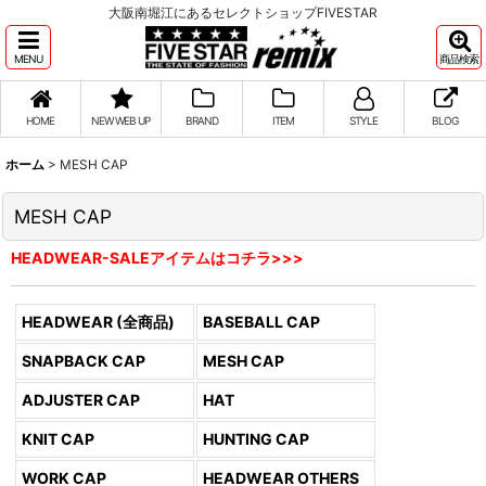
大阪南堀江にあるセレクトショップFIVESTAR
MENU
商品検索
HOME
NEW WEB UP
BRAND
ITEM
STYLE
BLOG
ホーム
>
MESH CAP
MESH CAP
HEADWEAR-SALEアイテムはコチラ>>>
HEADWEAR (全商品)
BASEBALL CAP
SNAPBACK CAP
MESH CAP
ADJUSTER CAP
HAT
KNIT CAP
HUNTING CAP
WORK CAP
HEADWEAR OTHERS