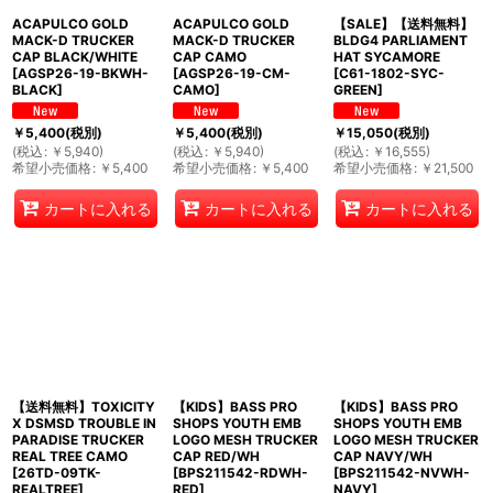
ACAPULCO GOLD
ACAPULCO GOLD
【SALE】【送料無料】
MACK-D TRUCKER
MACK-D TRUCKER
BLDG4 PARLIAMENT
CAP BLACK/WHITE
CAP CAMO
HAT SYCAMORE
[
AGSP26-19-BKWH-
[
AGSP26-19-CM-
[
C61-1802-SYC-
BLACK
]
CAMO
]
GREEN
]
￥
5,400
(税別)
￥
5,400
(税別)
￥
15,050
(税別)
(
税込
:
￥
5,940
)
(
税込
:
￥
5,940
)
(
税込
:
￥
16,555
)
希望小売価格
:
￥
5,400
希望小売価格
:
￥
5,400
希望小売価格
:
￥
21,500
カートに入れる
カートに入れる
カートに入れる
【送料無料】TOXICITY
【KIDS】BASS PRO
【KIDS】BASS PRO
X DSMSD TROUBLE IN
SHOPS YOUTH EMB
SHOPS YOUTH EMB
PARADISE TRUCKER
LOGO MESH TRUCKER
LOGO MESH TRUCKER
REAL TREE CAMO
CAP RED/WH
CAP NAVY/WH
[
26TD-09TK-
[
BPS211542-RDWH-
[
BPS211542-NVWH-
REALTREE
]
RED
]
NAVY
]