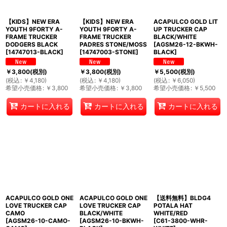
【KIDS】NEW ERA
【KIDS】NEW ERA
ACAPULCO GOLD LIT
YOUTH 9FORTY A-
YOUTH 9FORTY A-
UP TRUCKER CAP
FRAME TRUCKER
FRAME TRUCKER
BLACK/WHITE
DODGERS BLACK
PADRES STONE/MOSS
[
AGSM26-12-BKWH-
[
14747013-BLACK
]
[
14747003-STONE
]
BLACK
]
￥
3,800
(税別)
￥
3,800
(税別)
￥
5,500
(税別)
(
税込
:
￥
4,180
)
(
税込
:
￥
4,180
)
(
税込
:
￥
6,050
)
希望小売価格
:
￥
3,800
希望小売価格
:
￥
3,800
希望小売価格
:
￥
5,500
カートに入れる
カートに入れる
カートに入れる
ACAPULCO GOLD ONE
ACAPULCO GOLD ONE
【送料無料】BLDG4
LOVE TRUCKER CAP
LOVE TRUCKER CAP
POTALA HAT
CAMO
BLACK/WHITE
WHITE/RED
[
AGSM26-10-CAMO-
[
AGSM26-10-BKWH-
[
C61-3800-WHR-