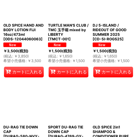
OLD SPICE HAND AND
TURTLE MAN'S CLUB /
DJ 5-ISLAND /
BODY LOTION FIJI
TMC 玉手箱 mixed by
RIDEOUT OF GOOD
16oz/473ml
LIBERTY
SUMMER 2025
[
ODS-12044060063
]
[
TMCT-001
]
[
CD-5I-ROGS25
]
￥
3,500
(税別)
￥
1,500
(税別)
￥
1,500
(税別)
(
税込
:
￥
3,850
)
(
税込
:
￥
1,650
)
(
税込
:
￥
1,650
)
希望小売価格
:
￥
3,500
希望小売価格
:
￥
1,500
希望小売価格
:
￥
1,500
カートに入れる
カートに入れる
カートに入れる
DU-RAG TIE DOWN
SPORT DU-RAG TIE
OLD SPICE 2in1
CAP
DOWN CAP
SHAMPOO &
[
DURAG-580-NVY-
[
DURAG-4769-GY-
CONDITIONER PURE