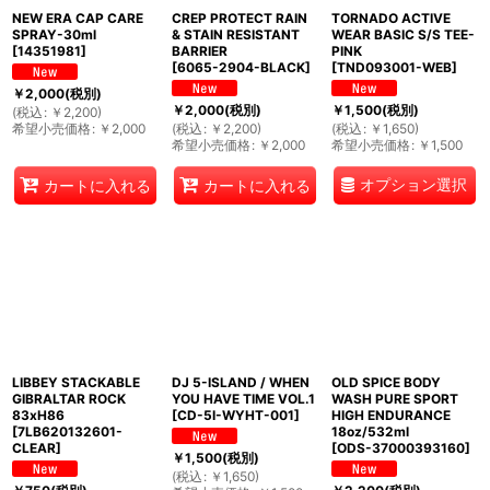
NEW ERA CAP CARE
CREP PROTECT RAIN
TORNADO ACTIVE
SPRAY-30ml
& STAIN RESISTANT
WEAR BASIC S/S TEE-
[
14351981
]
BARRIER
PINK
[
6065-2904-BLACK
]
[
TND093001-WEB
]
￥
2,000
(税別)
￥
2,000
(税別)
￥
1,500
(税別)
(
税込
:
￥
2,200
)
希望小売価格
:
￥
2,000
(
税込
:
￥
2,200
)
(
税込
:
￥
1,650
)
希望小売価格
:
￥
2,000
希望小売価格
:
￥
1,500
オプション選択
カートに入れる
カートに入れる
LIBBEY STACKABLE
DJ 5-ISLAND / WHEN
OLD SPICE BODY
GIBRALTAR ROCK
YOU HAVE TIME VOL.1
WASH PURE SPORT
83xH86
[
CD-5I-WYHT-001
]
HIGH ENDURANCE
[
7LB620132601-
18oz/532ml
CLEAR
]
[
ODS-37000393160
]
￥
1,500
(税別)
(
税込
:
￥
1,650
)