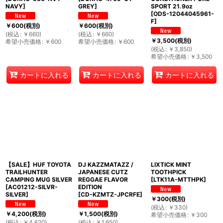
NAVY
]
GREY
]
SPORT 21.9oz
[
ODS-12044045961-
F
]
￥
600
(税別)
￥
600
(税別)
(
税込
:
￥
660
)
(
税込
:
￥
660
)
￥
3,500
(税別)
希望小売価格
:
￥
600
希望小売価格
:
￥
600
(
税込
:
￥
3,850
)
希望小売価格
:
￥
3,500
カートに入れる
カートに入れる
カートに入れる
【SALE】HUF TOYOTA
DJ KAZZMATAZZ /
LIXTICK MINT
TRAILHUNTER
JAPANESE CUTZ
TOOTHPICK
CAMPING MUG SILVER
REGGAE FLAVOR
[
LTK11A-MTTHPK
]
[
AC01212-SILVR-
EDITION
SILVER
]
[
CD-KZMTZ-JPCRFE
]
￥
300
(税別)
(
税込
:
￥
330
)
￥
4,200
(税別)
￥
1,500
(税別)
希望小売価格
:
￥
300
(
税込
:
￥
4,620
)
(
税込
:
￥
1,650
)