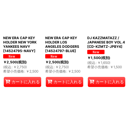
NEW ERA CAP KEY
NEW ERA CAP KEY
DJ KAZZMATAZZ /
HOLDER NEW YORK
HOLDER LOS
JAPANESE BOY VOL.4
YANKEES NAVY
ANGELES DODGERS
[
CD-KZMTZ-JPBY4
]
[
14524795-NAVY
]
[
14524797-BLUE
]
￥
1,500
(税別)
￥
2,500
(税別)
￥
2,500
(税別)
(
税込
:
￥
1,650
)
(
税込
:
￥
2,750
)
(
税込
:
￥
2,750
)
希望小売価格
:
￥
1,500
希望小売価格
:
￥
2,500
希望小売価格
:
￥
2,500
カートに入れる
カートに入れる
カートに入れる