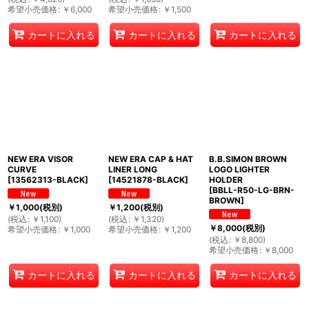
希望小売価格
:
￥
6,000
希望小売価格
:
￥
1,500
カートに入れる
カートに入れる
カートに入れる
NEW ERA VISOR
NEW ERA CAP & HAT
B.B.SIMON BROWN
CURVE
LINER LONG
LOGO LIGHTER
[
13562313-BLACK
]
[
14521878-BLACK
]
HOLDER
[
BBLL-R50-LG-BRN-
BROWN
]
￥
1,000
(税別)
￥
1,200
(税別)
(
税込
:
￥
1,100
)
(
税込
:
￥
1,320
)
￥
8,000
(税別)
希望小売価格
:
￥
1,000
希望小売価格
:
￥
1,200
(
税込
:
￥
8,800
)
希望小売価格
:
￥
8,000
カートに入れる
カートに入れる
カートに入れる