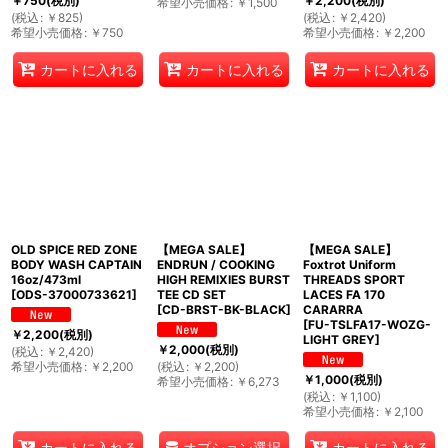
￥
750
(税別)
￥
2,200
(税別)
希望小売価格
:
￥
1,500
(
税込
:
￥
825
)
(
税込
:
￥
2,420
)
希望小売価格
:
￥
750
希望小売価格
:
￥
2,200
カートに入れる
カートに入れる
カートに入れる
OLD SPICE RED ZONE
【MEGA SALE】
【MEGA SALE】
BODY WASH CAPTAIN
ENDRUN / COOKING
Foxtrot Uniform
16oz/473ml
HIGH REMIXIES BURST
THREADS SPORT
[
ODS-37000733621
]
TEE CD SET
LACES FA 170
[
CD-BRST-BK-BLACK
]
CARARRA
[
FU-TSLFA17-WOZG-
￥
2,200
(税別)
LIGHT GREY
]
￥
2,000
(税別)
(
税込
:
￥
2,420
)
希望小売価格
:
￥
2,200
(
税込
:
￥
2,200
)
￥
1,000
(税別)
希望小売価格
:
￥
6,273
(
税込
:
￥
1,100
)
希望小売価格
:
￥
2,100
オプション選択
カートに入れる
カートに入れる