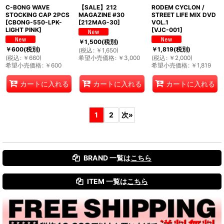
C-BONG WAVE
【SALE】212
RODEM CYCLON /
STOCKING CAP 2PCS
MAGAZINE #30
STREET LIFE MIX DVD
[
CBONG-550-LPK-
[
212MAG-30
]
VOL.1
LIGHT PINK
]
[
VJC-001
]
￥
1,500
(税別)
￥
600
(税別)
￥
1,819
(税別)
(
税込
:
￥
1,650
)
(
税込
:
￥
660
)
希望小売価格
:
￥
3,000
(
税込
:
￥
2,000
)
希望小売価格
:
￥
600
希望小売価格
:
￥
1,819
カートに入れる
カートに入れる
カートに入れる
1
2
次
»
BRAND 一覧は
こちら
ITEM 一覧は
こちら