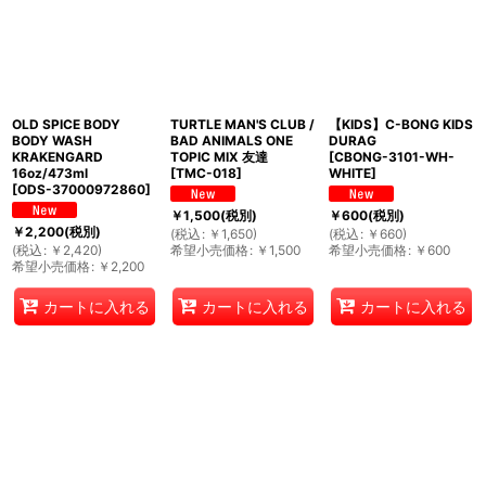
OLD SPICE BODY
TURTLE MAN'S CLUB /
【KIDS】C-BONG KIDS
BODY WASH
BAD ANIMALS ONE
DURAG
KRAKENGARD
TOPIC MIX 友達
[
CBONG-3101-WH-
16oz/473ml
[
TMC-018
]
WHITE
]
[
ODS-37000972860
]
￥
1,500
(税別)
￥
600
(税別)
￥
2,200
(税別)
(
税込
:
￥
1,650
)
(
税込
:
￥
660
)
(
税込
:
￥
2,420
)
希望小売価格
:
￥
1,500
希望小売価格
:
￥
600
希望小売価格
:
￥
2,200
カートに入れる
カートに入れる
カートに入れる