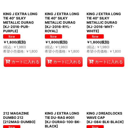
KING J EXTRA LONG
KING J EXTRA LONG
KING J EXTRA LONG
TIE 40" SILKY
TIE 40" SILKY
TIE 40" SILKY
METALLIC DURAG
METALLIC DURAG
METALLIC DURAG
[
KJ-2016-PUR-
[
KJ-2016-RYL-
[
KJ-2016-WHT-
PURPLE
]
ROYAL
]
WHITE
]
￥
1,800
(税別)
￥
1,800
(税別)
￥
1,800
(税別)
(
税込
:
￥
1,980
)
(
税込
:
￥
1,980
)
(
税込
:
￥
1,980
)
希望小売価格
:
￥
1,800
希望小売価格
:
￥
1,800
希望小売価格
:
￥
1,800
カートに入れる
カートに入れる
カートに入れる
212 MAGAZINE
KING J EXTRA LONG
KING J DREADLOCKS
DUMBO 212
TIE DU-RAG #001
WAVE CAP
[
212MAG-DUMBO
]
[
KJ-DURAG-100-BK-
[
KJ-084-BLK-BLACK
]
BLACK
]