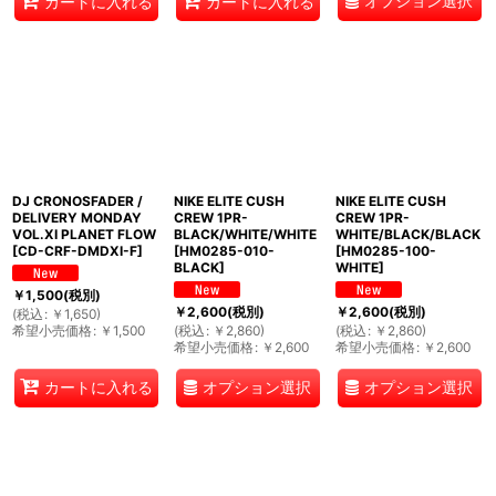
オプション選択
カートに入れる
カートに入れる
DJ CRONOSFADER /
NIKE ELITE CUSH
NIKE ELITE CUSH
DELIVERY MONDAY
CREW 1PR-
CREW 1PR-
VOL.XI PLANET FLOW
BLACK/WHITE/WHITE
WHITE/BLACK/BLACK
[
CD-CRF-DMDXI-F
]
[
HM0285-010-
[
HM0285-100-
BLACK
]
WHITE
]
￥
1,500
(税別)
￥
2,600
(税別)
￥
2,600
(税別)
(
税込
:
￥
1,650
)
希望小売価格
:
￥
1,500
(
税込
:
￥
2,860
)
(
税込
:
￥
2,860
)
希望小売価格
:
￥
2,600
希望小売価格
:
￥
2,600
オプション選択
オプション選択
カートに入れる