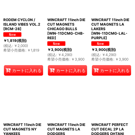
RODEM CYCLON /
WINCRAFT 11inch DIE
WINCRAFT 11inch DIE
ISLAND VIBES VOL.2
CUT MAGNETS
CUT MAGNETS LA
[
RCM-28
]
CHICAGO BULLS
LAKERS
[
WIN-11DCMG-CHB-
[
WIN-11DCMG-LAL-
RED
]
PURPLE
]
￥
1,819
(税別)
(
税込
:
￥
2,000
)
￥
3,900
(税別)
￥
3,900
(税別)
希望小売価格
:
￥
1,819
(
税込
:
￥
4,290
)
(
税込
:
￥
4,290
)
希望小売価格
:
￥
3,900
希望小売価格
:
￥
3,900
カートに入れる
カートに入れる
カートに入れる
WINCRAFT 11inch DIE
WINCRAFT 11inch DIE
WINCRAFT PERFECT
CUT MAGNETS NY
CUT MAGNETS LA
CUT DECAL 2P LA
YANKEES
DODGERS
DODGERS OHTANI