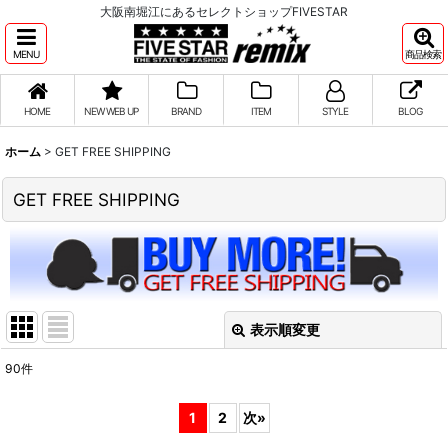
大阪南堀江にあるセレクトショップFIVESTAR
MENU
商品検索
HOME
NEW WEB UP
BRAND
ITEM
STYLE
BLOG
ホーム
>
GET FREE SHIPPING
GET FREE SHIPPING
表示順変更
閉じる
90
件
表示数
:
1
2
次
»
並び順
: