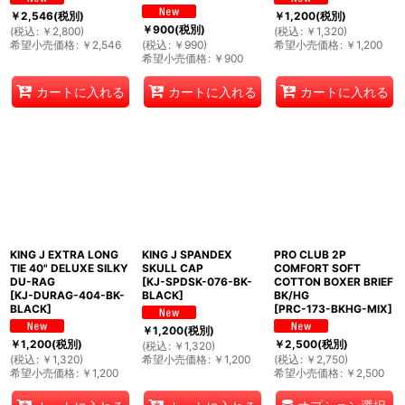
￥
2,546
(税別)
￥
1,200
(税別)
￥
900
(税別)
(
税込
:
￥
2,800
)
(
税込
:
￥
1,320
)
希望小売価格
:
￥
2,546
(
税込
:
￥
990
)
希望小売価格
:
￥
1,200
希望小売価格
:
￥
900
カートに入れる
カートに入れる
カートに入れる
KING J EXTRA LONG
KING J SPANDEX
PRO CLUB 2P
TIE 40" DELUXE SILKY
SKULL CAP
COMFORT SOFT
DU-RAG
[
KJ-SPDSK-076-BK-
COTTON BOXER BRIEF
[
KJ-DURAG-404-BK-
BLACK
]
BK/HG
BLACK
]
[
PRC-173-BKHG-MIX
]
￥
1,200
(税別)
￥
1,200
(税別)
￥
2,500
(税別)
(
税込
:
￥
1,320
)
(
税込
:
￥
1,320
)
希望小売価格
:
￥
1,200
(
税込
:
￥
2,750
)
希望小売価格
:
￥
1,200
希望小売価格
:
￥
2,500