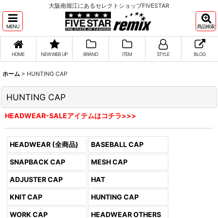
大阪南堀江にあるセレクトショップFIVESTAR
MENU
商品検索
HOME
NEW WEB UP
BRAND
ITEM
STYLE
BLOG
ホーム
>
HUNTING CAP
HUNTING CAP
HEADWEAR-SALEアイテムはコチラ>>>
HEADWEAR (全商品)
BASEBALL CAP
SNAPBACK CAP
MESH CAP
ADJUSTER CAP
HAT
KNIT CAP
HUNTING CAP
WORK CAP
HEADWEAR OTHERS