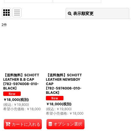
表示順変更
閉じる
2
件
表示数
:
並び順
:
絞り込む
【送料無料】SCHOTT
【送料無料】SCHOTT
LEATHER B.B CAP
LEATHER NEWSBOY
[
782-5974008-010-
CAP
BLACK
]
[
782-5974006-010-
BLACK
]
￥
18,000
(税別)
￥
18,000
(税別)
(
税込
:
￥
19,800
)
希望小売価格
:
￥
18,000
(
税込
:
￥
19,800
)
希望小売価格
:
￥
18,000
オプション選択
カートに入れる