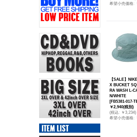
希望小売価格
:
【SALE】NIKE
X BUCKET SQ
RA WASH L-C
N/WHITE
[
FB5381-017-
￥2,940
(税別)
(
税込
:
￥3,234
)
希望小売価格
: