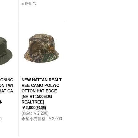
在庫数 ◯
GNING
NEW HATTAN REALT
ON TWI
REE CAMO POLY/C
HAT CA
OTTON HAT EDGE
[
NH-RT1500EDG-
-
REALTREE
]
￥2,000
(税別)
(
税込
:
￥2,200
)
0
)
希望小売価格
:
￥2,000