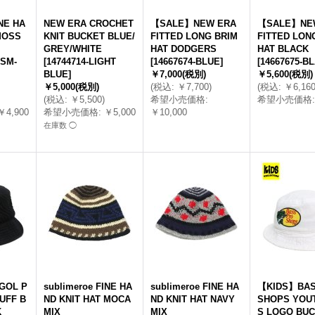
INE HA
NEW ERA CROCHET
【SALE】NEW ERA
【SALE】NE
MOSS
KNIT BUCKET BLUE/
FITTED LONG BRIM
FITTED LON
GREY/WHITE
HAT DODGERS
HAT BLACK
MSM-
[
14744714-LIGHT
[
14667674-BLUE
]
[
14667675-B
BLUE
]
￥7,000
(税別)
￥5,600
(税別)
￥5,000
(税別)
(
税込
:
￥7,700
)
(
税込
:
￥6,16
(
税込
:
￥5,500
)
希望小売価格
:
希望小売価格
:
￥4,900
希望小売価格
:
￥5,000
￥10,000
在庫数 ◯
GOL P
sublimeroe FINE HA
sublimeroe FINE HA
【KIDS】BAS
UFF B
ND KNIT HAT MOCA
ND KNIT HAT NAVY
SHOPS YOU
K
MIX
MIX
S LOGO BUC