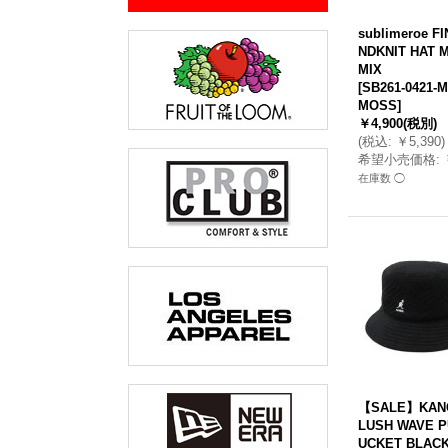
sublimeroe F
NDKNIT HAT 
MIX
[
SB261-0421-
MOSS
]
￥4,900
(税別)
(
税込
:
￥5,390
)
希望小売価格
:
在庫数 ◯
【SALE】KAN
LUSH WAVE P
UCKET BLAC