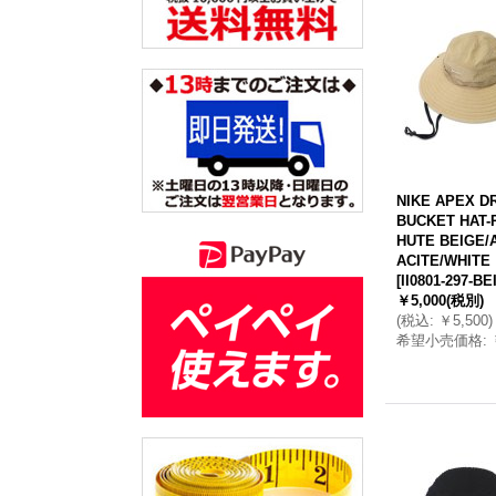
NIKE APEX DR
BUCKET HAT-
HUTE BEIGE/
ACITE/WHITE
[
II0801-297-BE
￥5,000
(税別)
(
税込
:
￥5,500
)
希望小売価格
: