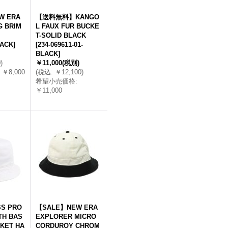
W ERA
【送料無料】KANGO
G BRIM
L FAUX FUR BUCKE
T-SOLID BLACK
LACK
]
[
234-069611-01-
BLACK
]
0
)
￥11,000
(税別)
￥8,000
(
税込
:
￥12,100
)
希望小売価格
:
￥11,000
S PRO
【SALE】NEW ERA
TH BAS
EXPLORER MICRO
KET HA
CORDUROY CHROM