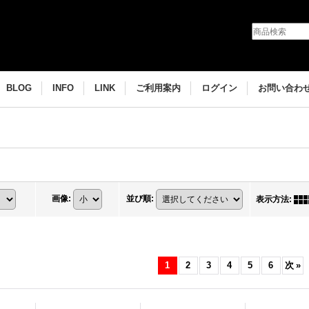
BLOG
INFO
LINK
ご利用案内
ログイン
お問い合わ
画像
:
並び順
:
表示方法
:
1
2
3
4
5
6
次
»