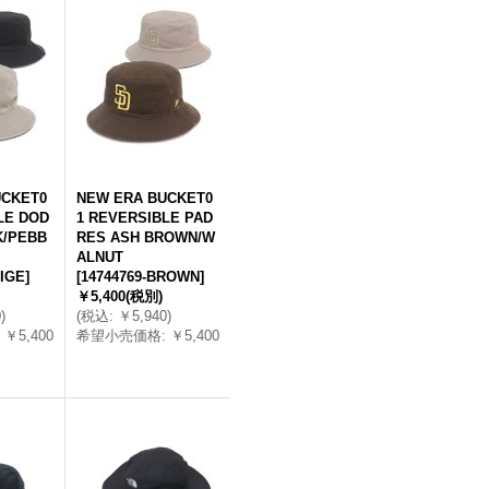
UCKET0
NEW ERA BUCKET0
LE DOD
1 REVERSIBLE PAD
K/PEBB
RES ASH BROWN/W
ALNUT
EIGE
]
[
14744769-BROWN
]
￥5,400
(税別)
0
)
(
税込
:
￥5,940
)
￥5,400
希望小売価格
:
￥5,400