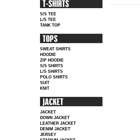
S/S TEE
L/S TEE
TANK TOP
SWEAT SHIRTS
HOODIE
ZIP HOODIE
S/S SHIRTS
L/S SHIRTS
POLO SHIRTS
SUIT
KNIT
JACKET
DOWN JACKET
LEATHER JACKET
DENIM JACKET
JERSEY