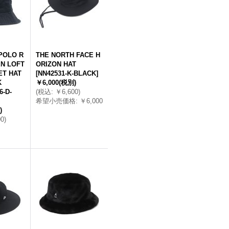
OLO R
THE NORTH FACE H
N LOFT
ORIZON HAT
ET HAT
[
NN42531-K-BLACK
]
K
￥6,000
(税別)
6-D-
(
税込
:
￥6,600
)
希望小売価格
:
￥6,000
)
00
)