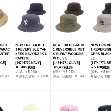
I-FIT
NEW ERA BUCKET0
NEW ERA BUCKET0
NEW ERA B
PARAC
1 REVERSIBLE YAN
1 REVERSIBLE MET
1 REVERSIB
ANTHR
KEES NAVY/DARK G
S BURNT WOOD/NE
GERS BLAC
RAPHITE
W OLIVE
LE
IGE
]
[
14744770-NAVY
]
[
14744771-OLIVE
]
[
14744772-B
￥5,400
(税別)
￥5,400
(税別)
￥5,400
(税別)
(
税込
:
￥5,940
)
(
税込
:
￥5,940
)
(
税込
:
￥5,94
￥5,000
希望小売価格
:
￥5,400
希望小売価格
:
￥5,400
希望小売価格
: