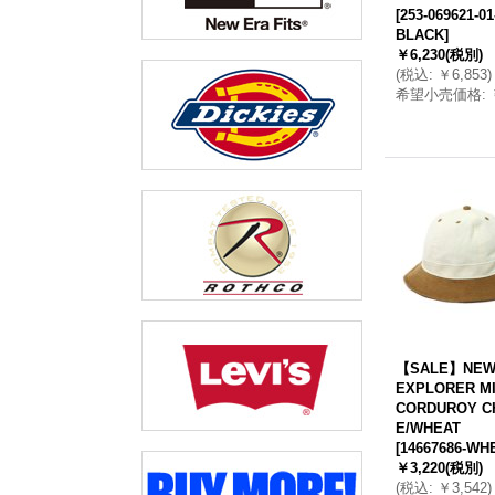
[
253-069621-01
BLACK
]
￥6,230
(税別)
(
税込
:
￥6,853
)
希望小売価格
:
【SALE】NEW
EXPLORER M
CORDUROY C
E/WHEAT
[
14667686-WH
￥3,220
(税別)
(
税込
:
￥3,542
)