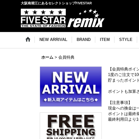
大阪南堀江にあるセレクトショップFIVESTAR
NEW ARRIVAL
BRAND
ITEM
STYLE
ホーム
>
会員特典
【会員特典ポイ
1度のご注文で1
貯まったポイント
ポイントも加算
【注意事項】
現金への換金は
ポイントは最終
最終利用日より