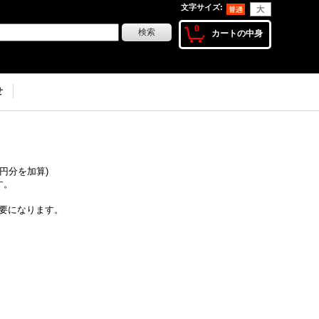
文字サイズ
:
0
カートの中身
せ
0円分を加算)
す。
要になります。