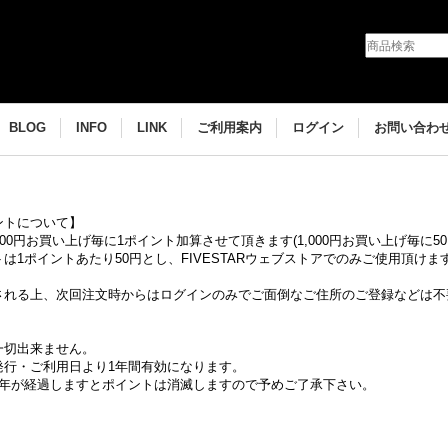
BLOG
INFO
LINK
ご利用案内
ログイン
お問い合わ
ントについて】
000円お買い上げ毎に1ポイント加算させて頂きます(1,000円お買い上げ毎に5
は1ポイントあたり50円とし、FIVESTARウェブストアでのみご使用頂けま
される上、次回注文時からはログインのみでご面倒なご住所のご登録などは不
一切出来ません。
発行・ご利用日より1年間有効になります。
1年が経過しますとポイントは消滅しますので予めご了承下さい。