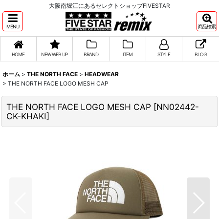
大阪南堀江にあるセレクトショップFIVESTAR
MENU
商品検索
HOME
NEW WEB UP
BRAND
ITEM
STYLE
BLOG
ホーム
>
THE NORTH FACE
>
HEADWEAR
>
THE NORTH FACE LOGO MESH CAP
THE NORTH FACE LOGO MESH CAP
[
NN02442-
CK-KHAKI
]