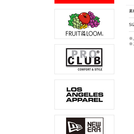
素
SI
※
※