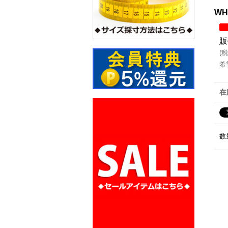
WH
販
(
税
希
在
数