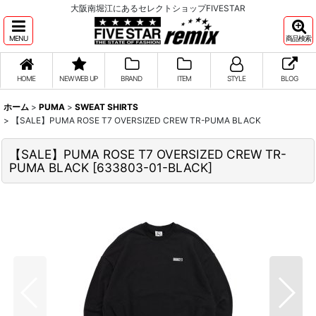
大阪南堀江にあるセレクトショップFIVESTAR
MENU
商品検索
HOME
NEW WEB UP
BRAND
ITEM
STYLE
BLOG
ホーム
>
PUMA
>
SWEAT SHIRTS
>
【SALE】PUMA ROSE T7 OVERSIZED CREW TR-PUMA BLACK
【SALE】PUMA ROSE T7 OVERSIZED CREW TR-
PUMA BLACK
[
633803-01-BLACK
]