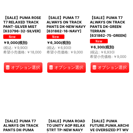
【SALE】PUMA ROSE
【SALE】PUMA T7
【SALE】PUMA T7
T7 RELAXED TRACK
ALWAYS ON TRACK
ALWAYS ON TRACK
PANT-SILVER MIST
PANTS DK-NEW NAVY
PANTS DK-GREEN
[
633796-32-SILVER
]
[
631862-16-NAVY
]
TERRAIN
[
631862-75-GREEN
]
￥
9,000
(税別)
￥
6,300
(税別)
￥
6,300
(税別)
(
税込
:
￥
9,900
)
(
税込
:
￥
6,930
)
希望小売価格
:
￥
18,000
希望小売価格
:
￥
9,000
(
税込
:
￥
6,930
)
希望小売価格
:
￥
9,000
オプション選択
オプション選択
オプション選択
【SALE】PUMA T7
【SALE】PUMA ROAD
【SALE】PUMA
ALWAYS ON TRACK
TO UNITY AOP RELAX
FUTURE.PUMA.ARCHI
PANTS DK-PUMA
STRT TP-NEW NAVY
VE OVERSIZED PT WV