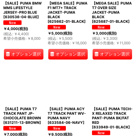
【SALE】PUMA BMW
【MEGA SALE】PUMA
【MEGA SALE】PUMA
MMS LIFESTYLE
F1 MT7+ TRACK
T7 OVER SIZE
JERSEY-PRO BLUE
JACKET-PUMA
JACKET-PUMA
[
630536-04-BLUE
]
BLACK
BLACK
[
625662-01-BLACK
]
[
625687-01-BLACK
]
￥
4,000
(税別)
￥
5,000
(税別)
￥
3,000
(税別)
(
税込
:
￥
4,400
)
希望小売価格
:
￥
8,000
(
税込
:
￥
5,500
)
(
税込
:
￥
3,300
)
希望小売価格
:
￥
16,000
希望小売価格
:
￥
11,000
オプション選択
オプション選択
オプション選択
【SALE】PUMA T7
【SALE】PUMA ACY
【SALE】PUMA TECH-
TRACK PANT JP-
T7 TRACK PANT WV-
X RELAXED TRACK
CHOCOLATE BROWN
PUMA NAVY
PANT-PUMA BK/FAT
[
631211-13-BROWN
]
[
633584-06-NAVY
]
RED
[
633949-01-BLACK
]
￥
7,000
(税別)
￥
9,500
(税別)