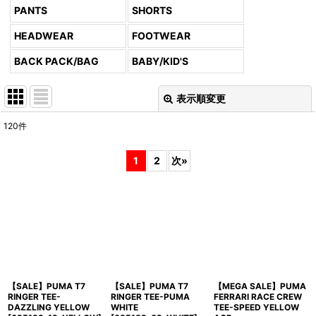
PANTS
SHORTS
HEADWEAR
FOOTWEAR
BACK PACK/BAG
BABY/KID'S
表示順変更
閉じる
120
件
サブカテゴリ
:
1
2
次
»
表示数
:
並び順
:
絞り込む
【SALE】PUMA T7
【SALE】PUMA T7
【MEGA SALE】PUMA
RINGER TEE-
RINGER TEE-PUMA
FERRARI RACE CREW
DAZZLING YELLOW
WHITE
TEE-SPEED YELLOW