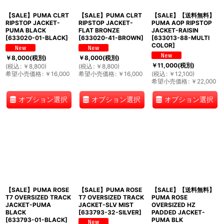
【SALE】PUMA CLRT
【SALE】PUMA CLRT
【SALE】【送料無料】
RIPSTOP JACKET-
RIPSTOP JACKET-
PUMA AOP RIPSTOP
PUMA BLACK
FLAT BRONZE
JACKET-RAISIN
[
633020-01-BLACK
]
[
633020-41-BROWN
]
[
633013-88-MULTI
COLOR
]
￥
8,000
(税別)
￥
8,000
(税別)
￥
11,000
(税別)
(
税込
:
￥
8,800
)
(
税込
:
￥
8,800
)
希望小売価格
:
￥
16,000
希望小売価格
:
￥
16,000
(
税込
:
￥
12,100
)
希望小売価格
:
￥
22,000
オプション選択
オプション選択
オプション選択
【SALE】PUMA ROSE
【SALE】PUMA ROSE
【SALE】【送料無料】
T7 OVERSIZED TRACK
T7 OVERSIZED TRACK
PUMA ROSE
JACKET-PUMA
JACKET-SLV MIST
OVERSIZED HZ
BLACK
[
633793-32-SILVER
]
PADDED JACKET-
[
633793-01-BLACK
]
PUMA BLK