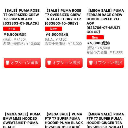
【SALE】PUMA ROSE
【SALE】PUMA ROSE
【MEGA SALE】PUMA
T7 OVERSIZED CREW
T7 OVERSIZED CREW
FERRARI RACE CREW
TR-PUMA BLACK
TR-FLAT LT GRY HTR
HOODIE-SPEED YEL
[
633803-01-BLACK
]
[
633803-10-GREY
]
AOP
[
623786-07-MULTI
COLOR
]
￥
6,500
(税別)
￥
6,500
(税別)
(
税込
:
￥
7,150
)
(
税込
:
￥
7,150
)
￥
5,000
(税別)
希望小売価格
:
￥
13,000
希望小売価格
:
￥
13,000
(
税込
:
￥
5,500
)
希望小売価格
:
￥
15,000
オプション選択
オプション選択
オプション選択
【MEGA SALE】PUMA
【MEGA SALE】PUMA
【MEGA SALE】PUMA
BMW MMS HOODED
FTF T7 SUPER PUMA
FTF T7 SUPER PUMA
SWEATSHIRT-PUMA
HOODIE-PUMA BLACK
HOODIE-GINGER TEA
BLACK
[
625036-01-BLACK
]
[
625036-91-WHEAT
]