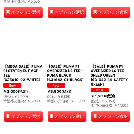
希望小売価格
:
￥
6,000
オプション選択
オプション選択
オプション選択
【MEGA SALE】PUMA
【SALE】PUMA F1
【SALE】PUMA F1
F1 STATEMENT AOP
OVERSIZED LS TEE-
OVERSIZED LS TEE-
TEE
PUMA BLACK
SPEED GREEN
[
625919-02-WHITE
]
[
631642-01-BLACK
]
[
631642-14-SAFETY
GREEN
]
￥
2,000
(税別)
￥
5,500
(税別)
￥
5,500
(税別)
(
税込
:
￥
2,200
)
(
税込
:
￥
6,050
)
希望小売価格
:
￥
8,000
希望小売価格
:
￥
11,000
(
税込
:
￥
6,050
)
希望小売価格
:
￥
11,000
オプション選択
オプション選択
オプション選択