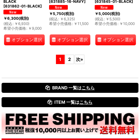
BLACK
[
631885-16-NAVY
]
[
631845-01-BLACK
]
[
631862-01-BLACK
]
￥
5,750
(税別)
￥
5,000
(税別)
￥
6,300
(税別)
(
税込
:
￥
6,325
)
(
税込
:
￥
5,500
)
(
税込
:
￥
6,930
)
希望小売価格
:
￥
11,500
希望小売価格
:
￥
10,000
希望小売価格
:
￥
9,000
オプション選択
オプション選択
オプション選択
1
2
次
»
BRAND 一覧は
こちら
ITEM 一覧は
こちら