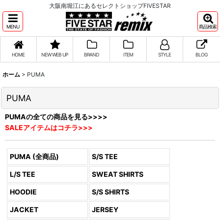
大阪南堀江にあるセレクトショップFIVESTAR
MENU
商品検索
HOME
NEW WEB UP
BRAND
ITEM
STYLE
BLOG
ホーム
>
PUMA
PUMA
PUMAの全ての商品を見る>>>>
SALEアイテムはコチラ>>>
PUMA (全商品)
S/S TEE
L/S TEE
SWEAT SHIRTS
HOODIE
S/S SHIRTS
JACKET
JERSEY