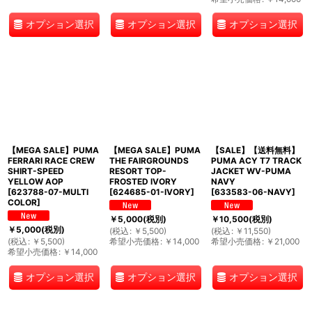
オプション選択
オプション選択
オプション選択
【MEGA SALE】PUMA
【MEGA SALE】PUMA
【SALE】【送料無料】
FERRARI RACE CREW
THE FAIRGROUNDS
PUMA ACY T7 TRACK
SHIRT-SPEED
RESORT TOP-
JACKET WV-PUMA
YELLOW AOP
FROSTED IVORY
NAVY
[
623788-07-MULTI
[
624685-01-IVORY
]
[
633583-06-NAVY
]
COLOR
]
￥
5,000
(税別)
￥
10,500
(税別)
￥
5,000
(税別)
(
税込
:
￥
5,500
)
(
税込
:
￥
11,550
)
(
税込
:
￥
5,500
)
希望小売価格
:
￥
14,000
希望小売価格
:
￥
21,000
希望小売価格
:
￥
14,000
オプション選択
オプション選択
オプション選択