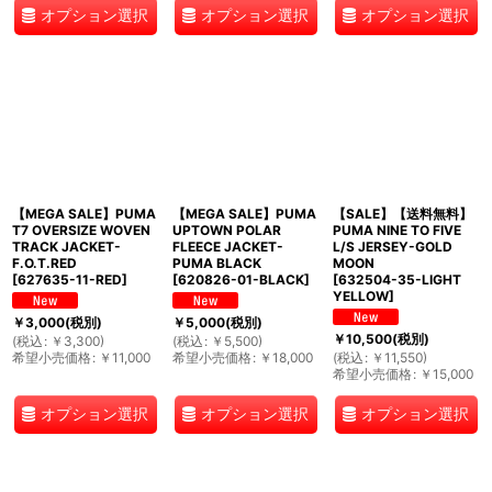
オプション選択
オプション選択
オプション選択
【MEGA SALE】PUMA
【MEGA SALE】PUMA
【SALE】【送料無料】
T7 OVERSIZE WOVEN
UPTOWN POLAR
PUMA NINE TO FIVE
TRACK JACKET-
FLEECE JACKET-
L/S JERSEY-GOLD
F.O.T.RED
PUMA BLACK
MOON
[
627635-11-RED
]
[
620826-01-BLACK
]
[
632504-35-LIGHT
YELLOW
]
￥
3,000
(税別)
￥
5,000
(税別)
￥
10,500
(税別)
(
税込
:
￥
3,300
)
(
税込
:
￥
5,500
)
希望小売価格
:
￥
11,000
希望小売価格
:
￥
18,000
(
税込
:
￥
11,550
)
希望小売価格
:
￥
15,000
オプション選択
オプション選択
オプション選択