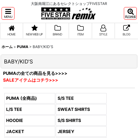
大阪南堀江にあるセレクトショップFIVESTAR
MENU
商品検索
HOME
NEW WEB UP
BRAND
ITEM
STYLE
BLOG
ホーム
>
PUMA
>
BABY/KID'S
BABY/KID'S
PUMAの全ての商品を見る>>>>
SALEアイテムはコチラ>>>
PUMA (全商品)
S/S TEE
L/S TEE
SWEAT SHIRTS
HOODIE
S/S SHIRTS
JACKET
JERSEY