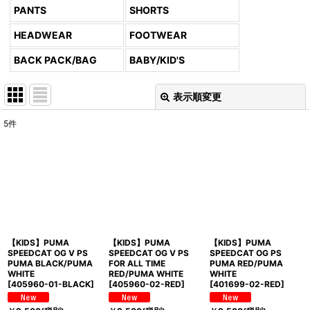
PANTS
SHORTS
HEADWEAR
FOOTWEAR
BACK PACK/BAG
BABY/KID'S
表示順変更
閉じる
5
件
表示数
:
並び順
:
絞り込む
【KIDS】PUMA
【KIDS】PUMA
【KIDS】PUMA
SPEEDCAT OG V PS
SPEEDCAT OG V PS
SPEEDCAT OG PS
PUMA BLACK/PUMA
FOR ALL TIME
PUMA RED/PUMA
WHITE
RED/PUMA WHITE
WHITE
[
405960-01-BLACK
]
[
405960-02-RED
]
[
401699-02-RED
]