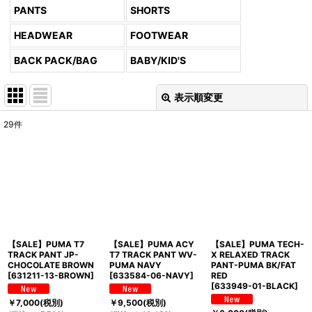
PANTS
SHORTS
HEADWEAR
FOOTWEAR
BACK PACK/BAG
BABY/KID'S
表示順変更
閉じる
29
件
表示数
:
並び順
:
絞り込む
【SALE】PUMA T7
【SALE】PUMA ACY
【SALE】PUMA TECH-
TRACK PANT JP-
T7 TRACK PANT WV-
X RELAXED TRACK
CHOCOLATE BROWN
PUMA NAVY
PANT-PUMA BK/FAT
[
631211-13-BROWN
]
[
633584-06-NAVY
]
RED
[
633949-01-BLACK
]
￥
7,000
(税別)
￥
9,500
(税別)