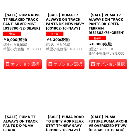
【SALE】PUMA ROSE
【SALE】PUMA T7
【SALE】PUMA T7
T7 RELAXED TRACK
ALWAYS ON TRACK
ALWAYS ON TRACK
PANT-SILVER MIST
PANTS DK-NEW NAVY
PANTS DK-GREEN
[
633796-32-SILVER
]
[
631862-16-NAVY
]
TERRAIN
[
631862-75-GREEN
]
￥
9,000
(税別)
￥
6,300
(税別)
￥
6,300
(税別)
(
税込
:
￥
9,900
)
(
税込
:
￥
6,930
)
希望小売価格
:
￥
18,000
希望小売価格
:
￥
9,000
(
税込
:
￥
6,930
)
希望小売価格
:
￥
9,000
オプション選択
オプション選択
オプション選択
【SALE】PUMA T7
【SALE】PUMA ROAD
【SALE】PUMA
ALWAYS ON TRACK
TO UNITY AOP RELAX
FUTURE.PUMA.ARCHI
PANTS DK-PUMA
STRT TP-NEW NAVY
VE OVERSIZED PT WV
BLACK
[
631885-16-NAVY
]
[
631845-01-BLACK
]