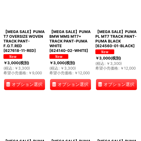
【MEGA SALE】PUMA
【MEGA SALE】PUMA
【MEGA SALE】PUMA
T7 OVERSIZE WOVEN
BMW MMS MT7+
PL MT7 TRACK PANT-
TRACK PANT-
TRACK PANT-PUMA
PUMA BLACK
F.O.T.RED
WHITE
[
624560-01-BLACK
]
[
627618-11-RED
]
[
624140-02-WHITE
]
￥
3,000
(税別)
￥
3,000
(税別)
￥
3,000
(税別)
(
税込
:
￥
3,300
)
(
税込
:
￥
3,300
)
(
税込
:
￥
3,300
)
希望小売価格
:
￥
12,000
希望小売価格
:
￥
9,000
希望小売価格
:
￥
12,000
オプション選択
オプション選択
オプション選択