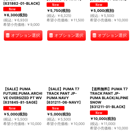
[
631862-01-BLACK
]
￥
5,750
(税別)
￥
5,000
(税別)
￥
6,300
(税別)
(
税込
:
￥
6,325
)
(
税込
:
￥
5,500
)
(
税込
:
￥
6,930
)
希望小売価格
:
￥
11,500
希望小売価格
:
￥
10,000
希望小売価格
:
￥
9,000
オプション選択
オプション選択
オプション選択
【SALE】PUMA
【SALE】PUMA T7
【送料無料】PUMA T7
FUTURE.PUMA.ARCHI
TRACK PANT JP-
TRACK PANT JP-
VE OVERSIZED PT WV
PUMA NAVY
PUMA BLACK/ALPINE
[
631845-81-SAGE
]
[
631211-06-NAVY
]
SNOW
[
631211-01-BLACK
]
￥
5,000
(税別)
￥
5,000
(税別)
￥
10,000
(税別)
(
税込
:
￥
5,500
)
(
税込
:
￥
5,500
)
希望小売価格
:
￥
10,000
希望小売価格
:
￥
10,000
(
税込
:
￥
11,000
)
希望小売価格
:
￥
10,000