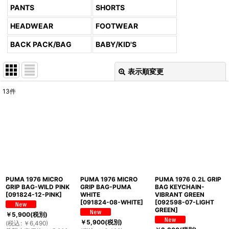
PANTS
SHORTS
HEADWEAR
FOOTWEAR
BACK PACK/BAG
BABY/KID'S
表示順変更
閉じる
13
件
表示数
:
並び順
:
絞り込む
PUMA 1976 MICRO
PUMA 1976 MICRO
PUMA 1976 0.2L GRIP
GRIP BAG-WILD PINK
GRIP BAG-PUMA
BAG KEYCHAIN-
[
091824-12-PINK
]
WHITE
VIBRANT GREEN
[
091824-08-WHITE
]
[
092598-07-LIGHT
GREEN
]
￥
5,900
(税別)
￥
5,900
(税別)
(
税込
:
￥
6,490
)