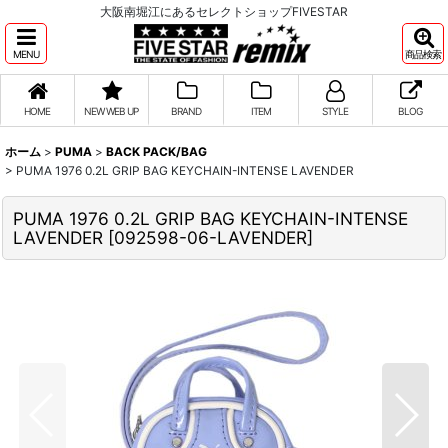
大阪南堀江にあるセレクトショップFIVESTAR
MENU
商品検索
HOME
NEW WEB UP
BRAND
ITEM
STYLE
BLOG
ホーム
>
PUMA
>
BACK PACK/BAG
>
PUMA 1976 0.2L GRIP BAG KEYCHAIN-INTENSE LAVENDER
PUMA 1976 0.2L GRIP BAG KEYCHAIN-INTENSE
LAVENDER
[
092598-06-LAVENDER
]