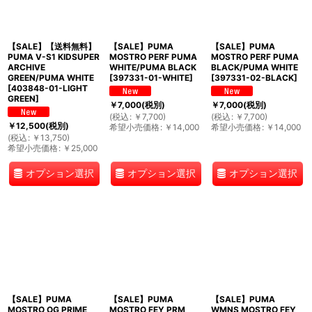
【SALE】【送料無料】
【SALE】PUMA
【SALE】PUMA
PUMA V-S1 KIDSUPER
MOSTRO PERF PUMA
MOSTRO PERF PUMA
ARCHIVE
WHITE/PUMA BLACK
BLACK/PUMA WHITE
GREEN/PUMA WHITE
[
397331-01-WHITE
]
[
397331-02-BLACK
]
[
403848-01-LIGHT
GREEN
]
￥
7,000
(税別)
￥
7,000
(税別)
(
税込
:
￥
7,700
)
(
税込
:
￥
7,700
)
￥
12,500
(税別)
希望小売価格
:
￥
14,000
希望小売価格
:
￥
14,000
(
税込
:
￥
13,750
)
希望小売価格
:
￥
25,000
オプション選択
オプション選択
オプション選択
【SALE】PUMA
【SALE】PUMA
【SALE】PUMA
MOSTRO OG PRIME
MOSTRO FEY PRM
WMNS MOSTRO FEY