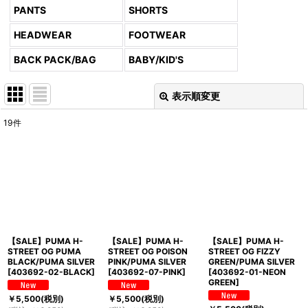
PANTS
SHORTS
HEADWEAR
FOOTWEAR
BACK PACK/BAG
BABY/KID'S
表示順変更
閉じる
19
件
表示数
:
並び順
:
絞り込む
【SALE】PUMA H-
【SALE】PUMA H-
【SALE】PUMA H-
STREET OG PUMA
STREET OG POISON
STREET OG FIZZY
BLACK/PUMA SILVER
PINK/PUMA SILVER
GREEN/PUMA SILVER
[
403692-02-BLACK
]
[
403692-07-PINK
]
[
403692-01-NEON
GREEN
]
￥
5,500
(税別)
￥
5,500
(税別)