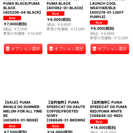
PUMA BLACK/PUMA
PUMA BLACK
LAUNCH COOL
BLACK
[
401062-01-BLACK
]
WEATHER/BLK
[
403206-04-BLACK
]
[
400378-01-LIGHT
PURPLE
]
￥
6,000
(税別)
￥
7,000
(税別)
(
税込
:
￥
6,600
)
￥
6,000
(税別)
(
税込
:
￥
7,700
)
希望小売価格
:
￥
12,000
希望小売価格
:
￥
14,000
(
税込
:
￥
6,600
)
希望小売価格
:
￥
12,000
オプション選択
オプション選択
オプション選択
【SALE】PUMA
【送料無料】PUMA
【送料無料】PUMA
INHALE OG SUMMER
SPEEDCAT OG HAUTE
SPEEDCAT OG PUMA
MELON-FOR ALL TIME
COFFEE/FROSTED
RED/PUMA WHITE
RE
IVORY
[
398846-02-RED
]
[
403855-01-BEIGE
]
[
398846-31-BROWN
]
￥
14,000
(税別)
￥
7,500
(税別)
￥
14,000
(税別)
(
税込
:
￥
15,400
)