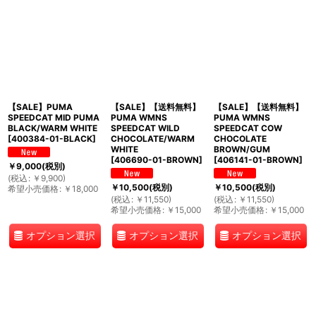
【SALE】PUMA
【SALE】【送料無料】
【SALE】【送料無料】
SPEEDCAT MID PUMA
PUMA WMNS
PUMA WMNS
BLACK/WARM WHITE
SPEEDCAT WILD
SPEEDCAT COW
[
400384-01-BLACK
]
CHOCOLATE/WARM
CHOCOLATE
WHITE
BROWN/GUM
[
406690-01-BROWN
]
[
406141-01-BROWN
]
￥
9,000
(税別)
(
税込
:
￥
9,900
)
￥
10,500
(税別)
￥
10,500
(税別)
希望小売価格
:
￥
18,000
(
税込
:
￥
11,550
)
(
税込
:
￥
11,550
)
希望小売価格
:
￥
15,000
希望小売価格
:
￥
15,000
オプション選択
オプション選択
オプション選択