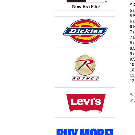
SI
5 
5.
6 
6.
7 
7.
8 
8.
9 
9.
10
10
11
12
※
※