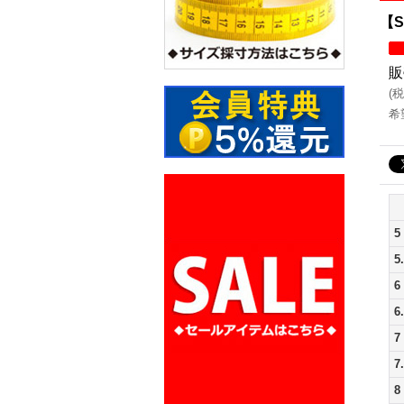
【S
販
(
税
希
5
5
6
6
7
7
8