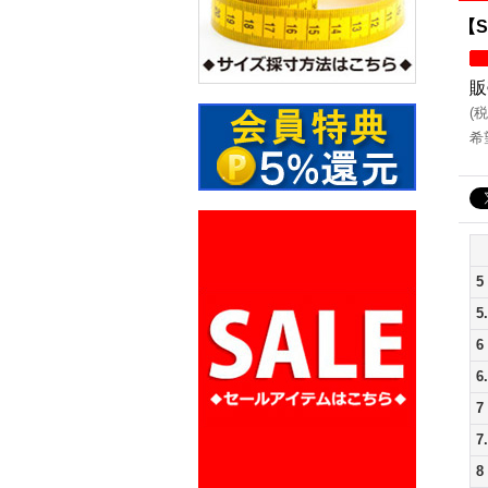
【S
販
(
税
希
5
5
6
6
7
7
8