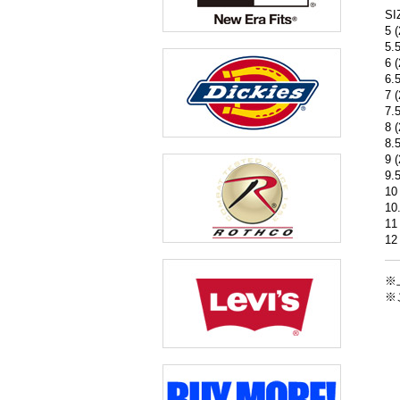
SI
5 
5.
6 
6.
7 
7.
8 
8.
9 
9.
10
10
11
12
※
※