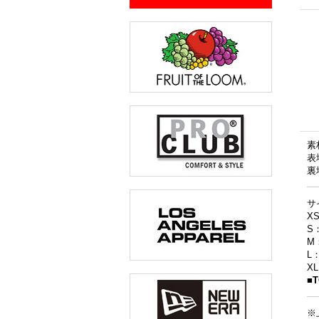
素
表
裏
サ
X
S
M
L
X
■
※