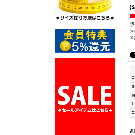
【S
販
(
税
希
X
S
M
L
X
数