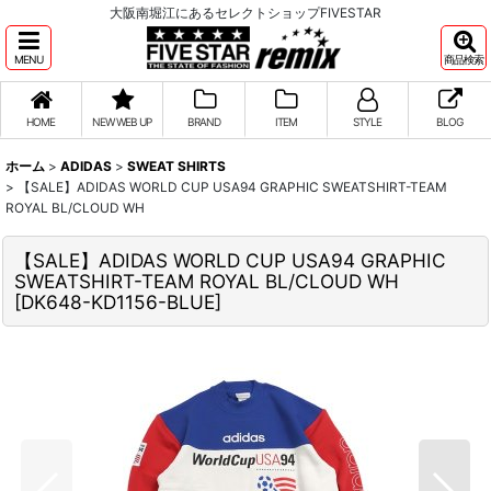
大阪南堀江にあるセレクトショップFIVESTAR
MENU
商品検索
HOME
NEW WEB UP
BRAND
ITEM
STYLE
BLOG
ホーム
>
ADIDAS
>
SWEAT SHIRTS
>
【SALE】ADIDAS WORLD CUP USA94 GRAPHIC SWEATSHIRT-TEAM
ROYAL BL/CLOUD WH
【SALE】ADIDAS WORLD CUP USA94 GRAPHIC
SWEATSHIRT-TEAM ROYAL BL/CLOUD WH
[
DK648-KD1156-BLUE
]