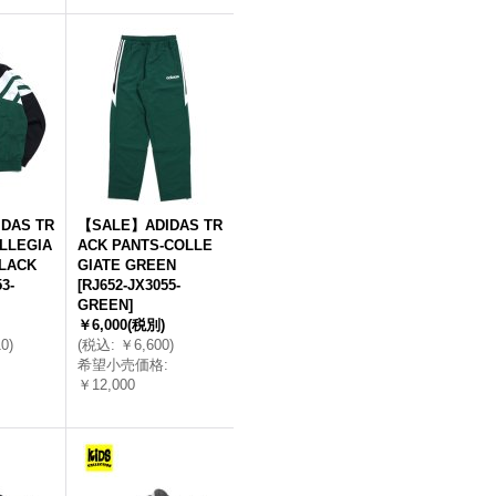
DAS TR
【SALE】ADIDAS TR
LLEGIA
ACK PANTS-COLLE
LACK
GIATE GREEN
3-
[
RJ652-JX3055-
GREEN
]
￥6,000
(税別)
10
)
(
税込
:
￥6,600
)
希望小売価格
:
￥12,000