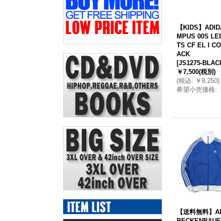
【KIDS】ADID
MPUS 00S LE
TS CF EL I C
ACK
[
JS1275-BLAC
￥7,500
(税別)
(
税込
:
￥8,250
)
希望小売価格
:
【送料無料】AD
BECKENBAUE