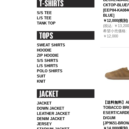
CKTOP-BLUE/
[
EEP84-KA084
S/S TEE
BLUE
]
L/S TEE
￥12,000
(税別)
TANK TOP
(
税込
:
￥13,200
希望小売価格
:
￥12,000
SWEAT SHIRTS
HOODIE
ZIP HOODIE
S/S SHIRTS
L/S SHIRTS
POLO SHIRTS
SUIT
KNIT
【送料無料】AD
JACKET
TOBACCO BR
DOWN JACKET
ESERT/CARD
LEATHER JACKET
D/GUM
DENIM JACKET
[
JP9651-BRO
JERSEY
￥14,000
(税別)