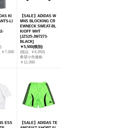
AS KI
【SALE】ADIDAS W
NTS-LI
MNS BLOCKING CR
EWNECK SWEAT-BL
2-
K/OFF WHT
[
JZS25-JW7273-
BLACK
]
0
)
￥5,500
(税別)
￥7,000
(
税込
:
￥6,050
)
希望小売価格
:
￥11,000
NS ESS
【SALE】ADIDAS TE
ITE
AMGEIST SHORT-SI