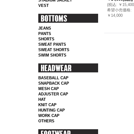
STADIUM JACKET
(
税込
:
￥15,400
VEST
希望小売価格
:
￥14,000
JEANS
PANTS
SHORTS
SWEAT PANTS
SWEAT SHORTS
SWIM SHORTS
BASEBALL CAP
SNAPBACK CAP
MESH CAP
ADJUSTER CAP
HAT
KNIT CAP
HUNTING CAP
WORK CAP
OTHERS