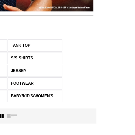
TANK TOP
S/S SHIRTS
JERSEY
FOOTWEAR
BABY/KID'S/WOMEN'S