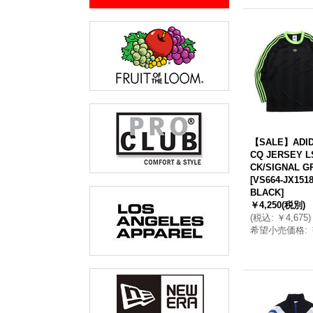
【SALE】ADID
CQ JERSEY L
CK/SIGNAL G
[
VS664-JX1518
BLACK
]
￥4,250
(税別)
(
税込
:
￥4,675
)
希望小売価格
: