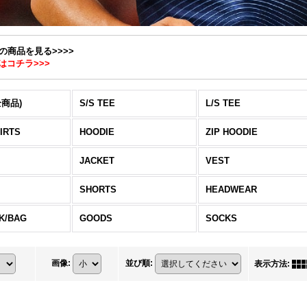
ての商品を見る>>>>
はコチラ>>>
全商品)
S/S TEE
L/S TEE
IRTS
HOODIE
ZIP HOODIE
JACKET
VEST
SHORTS
HEADWEAR
K/BAG
GOODS
SOCKS
画像
:
並び順
:
表示方法
: