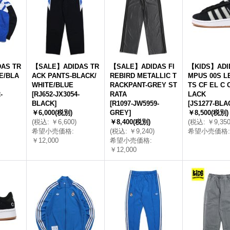
AS TR
【SALE】ADIDAS TR
【SALE】ADIDAS FI
【KIDS】ADI
E/BLA
ACK PANTS-BLACK/
REBIRD METALLIC T
MPUS 00S L
WHITE/BLUE
RACKPANT-GREY ST
TS CF EL C 
-
[
RJ652-JX3054-
RATA
LACK
BLACK
]
[
R1097-JW5959-
[
JS1277-BLA
￥6,000
(税別)
GREY
]
￥8,500
(税別)
(
税込
:
￥6,600
)
￥8,400
(税別)
(
税込
:
￥9,35
希望小売価格
:
(
税込
:
￥9,240
)
希望小売価格
:
￥12,000
希望小売価格
:
￥12,000