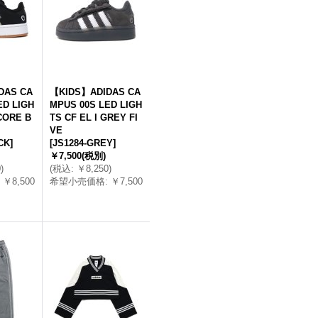
DAS CA
【KIDS】ADIDAS CA
ED LIGH
MPUS 00S LED LIGH
CORE B
TS CF EL I GREY FI
VE
CK
]
[
JS1284-GREY
]
￥7,500
(税別)
0
)
(
税込
:
￥8,250
)
￥8,500
希望小売価格
:
￥7,500