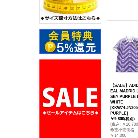
【SALE】ADID
EAL MADRID 
SEY-PURPLE 
WHITE
[
KKW74-JN305
PURPLE
]
￥9,800
(税別)
(
税込
:
￥10,780
希望小売価格
:
￥14,000