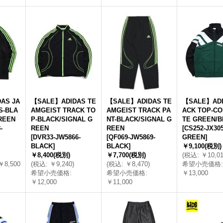
AS JA
【SALE】ADIDAS TE
【SALE】ADIDAS TE
【SALE】ADI
S-BLA
AMGEIST TRACK TO
AMGEIST TRACK PA
ACK TOP-CO
REEN
P-BLACK/SIGNAL G
NT-BLACK/SIGNAL G
TE GREEN/B
-
REEN
REEN
[
CS252-JX305
[
DVR33-JW5866-
[
QF069-JW5869-
GREEN
]
BLACK
]
BLACK
]
￥9,100
(税別)
￥8,400
(税別)
￥7,700
(税別)
(
税込
:
￥10,0
￥8,500
(
税込
:
￥9,240
)
(
税込
:
￥8,470
)
希望小売価格
:
希望小売価格
:
希望小売価格
:
￥13,000
￥12,000
￥11,000