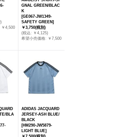
6-
GNAL GREEN/BLAC
K
[
GE067-JW1349-
0
)
SAFETY GREEN
]
￥4,500
￥3,750
(税別)
(
税込
:
￥4,125
)
希望小売価格
:
￥7,500
CQUARD
ADIDAS JACQUARD
TE/BLA
JERSEY-ASH BLUE/
BLACK
77-
[
HM290-JW5879-
LIGHT BLUE
]
￥7,500
(税別)