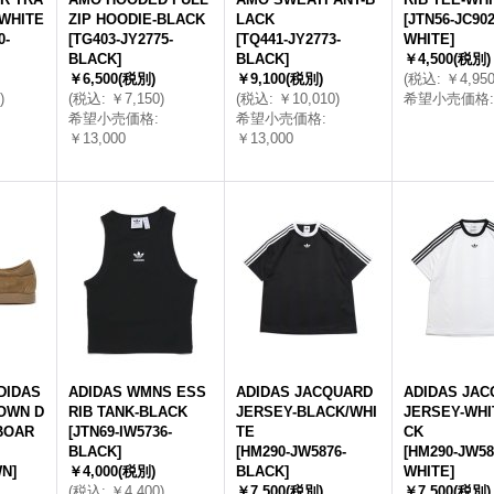
WHITE
ZIP HOODIE-BLACK
LACK
[
JTN56-JC902
0-
[
TG403-JY2775-
[
TQ441-JY2773-
WHITE
]
BLACK
]
BLACK
]
￥4,500
(税別)
￥6,500
(税別)
￥9,100
(税別)
(
税込
:
￥4,95
)
(
税込
:
￥7,150
)
(
税込
:
￥10,010
)
希望小売価格
:
希望小売価格
:
希望小売価格
:
￥13,000
￥13,000
IDAS
ADIDAS WMNS ESS
ADIDAS JACQUARD
ADIDAS JA
OWN D
RIB TANK-BLACK
JERSEY-BLACK/WHI
JERSEY-WHI
BOAR
[
JTN69-IW5736-
TE
CK
BLACK
]
[
HM290-JW5876-
[
HM290-JW58
WN
]
￥4,000
(税別)
BLACK
]
WHITE
]
(
税込
:
￥4,400
)
￥7,500
(税別)
￥7,500
(税別)