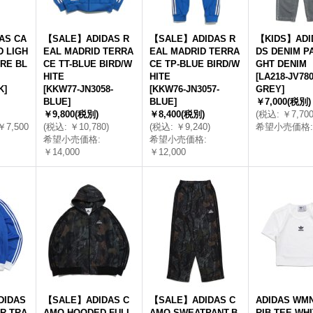
AS CA
【SALE】ADIDAS R
【SALE】ADIDAS R
【KIDS】ADID
D LIGH
EAL MADRID TERRA
EAL MADRID TERRA
DS DENIM PA
ORE BL
CE TT-BLUE BIRD/W
CE TP-BLUE BIRD/W
GHT DENIM
HITE
HITE
[
LA218-JV780
K
]
[
KKW77-JN3058-
[
KKW76-JN3057-
GREY
]
BLUE
]
BLUE
]
￥7,000
(税別)
￥9,800
(税別)
￥8,400
(税別)
(
税込
:
￥7,70
￥7,500
(
税込
:
￥10,780
)
(
税込
:
￥9,240
)
希望小売価格
:
希望小売価格
:
希望小売価格
:
￥14,000
￥12,000
IDAS
【SALE】ADIDAS C
【SALE】ADIDAS C
ADIDAS WM
R TRA
AMO HOODED FULL
AMO SWEATPANT-B
RIB TEE-WH