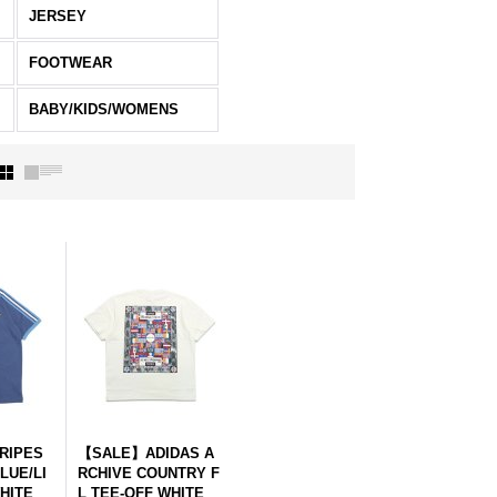
JERSEY
FOOTWEAR
BABY/KIDS/WOMENS
TRIPES
【SALE】ADIDAS A
LUE/LI
RCHIVE COUNTRY F
HITE
L TEE-OFF WHITE