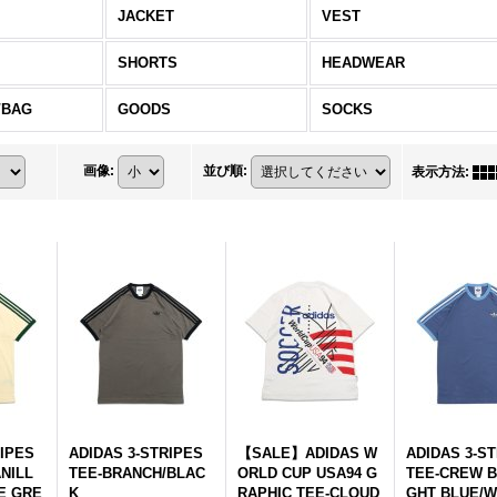
JACKET
VEST
SHORTS
HEADWEAR
/BAG
GOODS
SOCKS
画像
:
並び順
:
表示方法
:
RIPES
ADIDAS 3-STRIPES
【SALE】ADIDAS W
ADIDAS 3-S
NILL
TEE-BRANCH/BLAC
ORLD CUP USA94 G
TEE-CREW B
E GRE
K
RAPHIC TEE-CLOUD
GHT BLUE/W