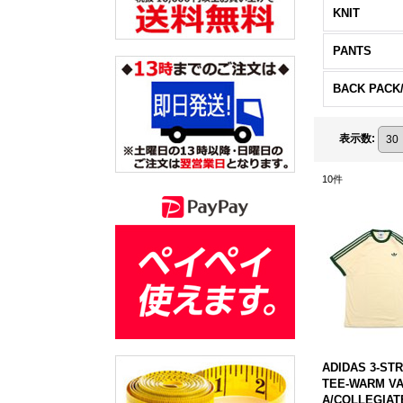
KNIT
PANTS
BACK PACK
表示数
:
10
件
ADIDAS 3-ST
TEE-WARM VA
A/COLLEGIAT