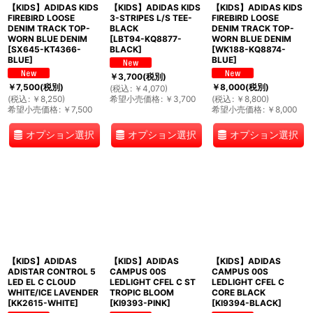
【KIDS】ADIDAS KIDS
【KIDS】ADIDAS KIDS
【KIDS】ADIDAS KIDS
FIREBIRD LOOSE
3-STRIPES L/S TEE-
FIREBIRD LOOSE
DENIM TRACK TOP-
BLACK
DENIM TRACK TOP-
WORN BLUE DENIM
[
LBT94-KQ8877-
WORN BLUE DENIM
[
SX645-KT4366-
BLACK
]
[
WK188-KQ8874-
BLUE
]
BLUE
]
￥
3,700
(税別)
￥
7,500
(税別)
￥
8,000
(税別)
(
税込
:
￥
4,070
)
(
税込
:
￥
8,250
)
希望小売価格
:
￥
3,700
(
税込
:
￥
8,800
)
希望小売価格
:
￥
7,500
希望小売価格
:
￥
8,000
オプション選択
オプション選択
オプション選択
【KIDS】ADIDAS
【KIDS】ADIDAS
【KIDS】ADIDAS
ADISTAR CONTROL 5
CAMPUS 00S
CAMPUS 00S
LED EL C CLOUD
LEDLIGHT CFEL C ST
LEDLIGHT CFEL C
WHITE/ICE LAVENDER
TROPIC BLOOM
CORE BLACK
[
KK2615-WHITE
]
[
KI9393-PINK
]
[
KI9394-BLACK
]