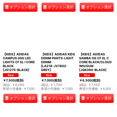
オプション選択
オプション選択
オプション選択
【KIDS】ADIDAS
【KIDS】ADIDAS KIDS
【KIDS】ADIDAS
CAMPUS 00S LED
DENIM PANTS-LIGHT
SAMBA OG CF EL C
LIGHTS CF EL I CORE
DENIM
CORE BLACK/CLOUD
BLACK
[
LA218-JV7802-
WH/GUM
[
JS1275-BLACK
]
GREY
]
[
JQ6390-BLACK
]
￥
7,500
(税別)
￥
7,000
(税別)
￥
6,500
(税別)
(
税込
:
￥
8,250
)
(
税込
:
￥
7,700
)
(
税込
:
￥
7,150
)
希望小売価格
:
￥
7,500
希望小売価格
:
￥
7,000
希望小売価格
:
￥
6,500
オプション選択
オプション選択
オプション選択