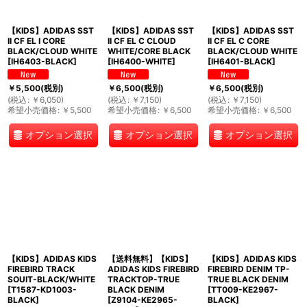
【KIDS】ADIDAS SST
【KIDS】ADIDAS SST
【KIDS】ADIDAS SST
II CF EL I CORE
II CF EL C CLOUD
II CF EL C CORE
BLACK/CLOUD WHITE
WHITE/CORE BLACK
BLACK/CLOUD WHITE
[
IH6403-BLACK
]
[
IH6400-WHITE
]
[
IH6401-BLACK
]
￥
5,500
(税別)
￥
6,500
(税別)
￥
6,500
(税別)
(
税込
:
￥
6,050
)
(
税込
:
￥
7,150
)
(
税込
:
￥
7,150
)
希望小売価格
:
￥
5,500
希望小売価格
:
￥
6,500
希望小売価格
:
￥
6,500
オプション選択
オプション選択
オプション選択
【KIDS】ADIDAS KIDS
【送料無料】【KIDS】
【KIDS】ADIDAS KIDS
FIREBIRD TRACK
ADIDAS KIDS FIREBIRD
FIREBIRD DENIM TP-
SOUIT-BLACK/WHITE
TRACKTOP-TRUE
TRUE BLACK DENIM
[
T1587-KD1003-
BLACK DENIM
[
TT009-KE2967-
BLACK
]
[
Z9104-KE2965-
BLACK
]