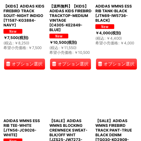
【KIDS】ADIDAS KIDS
【送料無料】【KIDS】
ADIDAS WMNS ESS
FIREBIRD TRACK
ADIDAS KIDS FIREBIRD
RIB TANK-BLACK
SOUIT-NIGHT INDIGO
TRACKTOP-MEDIUM
[
JTN69-IW5736-
[
T1587-KG3884-
VINTAGE
BLACK
]
NAVY
]
[
C4305-KE2849-
BLUE
]
￥
4,000
(税別)
￥
7,500
(税別)
(
税込
:
￥
4,400
)
￥
10,500
(税別)
(
税込
:
￥
8,250
)
希望小売価格
:
￥
4,000
希望小売価格
:
￥
7,500
(
税込
:
￥
11,550
)
希望小売価格
:
￥
10,500
オプション選択
オプション選択
オプション選択
ADIDAS WMNS ESS
【SALE】ADIDAS
【SALE】ADIDAS
RIB TEE-WHITE
WMNS BLOCKING
WMNS FIREBIRD
[
JTN56-JC9026-
CREWNECK SWEAT-
TRACK PANT-TRUE
WHITE
]
BLK/OFF WHT
BLACK DENIM
[
JZS25-JW7273-
[
TG030-KD2909-