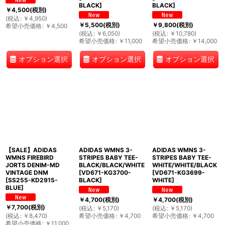
BLACK
]
BLACK
]
￥
4,500
(税別)
(
税込
:
￥
4,950
)
￥
5,500
(税別)
￥
9,800
(税別)
希望小売価格
:
￥
4,500
(
税込
:
￥
6,050
)
(
税込
:
￥
10,780
)
希望小売価格
:
￥
11,000
希望小売価格
:
￥
14,000
オプション選択
オプション選択
オプション選択
【SALE】ADIDAS
ADIDAS WMNS 3-
ADIDAS WMNS 3-
WMNS FIREBIRD
STRIPES BABY TEE-
STRIPES BABY TEE-
JORTS DENIM-MD
BLACK/BLACK/WHITE
WHITE/WHITE/BLACK
VINTAGE DNM
[
VD671-KG3700-
[
VD671-KG3699-
[
SS255-KD2915-
BLACK
]
WHITE
]
BLUE
]
￥
4,700
(税別)
￥
4,700
(税別)
￥
7,700
(税別)
(
税込
:
￥
5,170
)
(
税込
:
￥
5,170
)
(
税込
:
￥
8,470
)
希望小売価格
:
￥
4,700
希望小売価格
:
￥
4,700
希望小売価格
:
￥
11,000