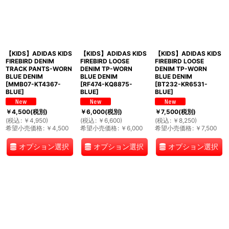
【KIDS】ADIDAS KIDS
【KIDS】ADIDAS KIDS
【KIDS】ADIDAS KIDS
FIREBIRD DENIM
FIREBIRD LOOSE
FIREBIRD LOOSE
TRACK PANTS-WORN
DENIM TP-WORN
DENIM TP-WORN
BLUE DENIM
BLUE DENIM
BLUE DENIM
[
MMB07-KT4367-
[
RF474-KQ8875-
[
BT232-KR6531-
BLUE
]
BLUE
]
BLUE
]
￥
4,500
(税別)
￥
6,000
(税別)
￥
7,500
(税別)
(
税込
:
￥
4,950
)
(
税込
:
￥
6,600
)
(
税込
:
￥
8,250
)
希望小売価格
:
￥
4,500
希望小売価格
:
￥
6,000
希望小売価格
:
￥
7,500
オプション選択
オプション選択
オプション選択