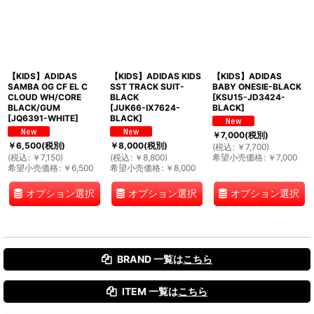
【KIDS】ADIDAS
【KIDS】ADIDAS KIDS
【KIDS】ADIDAS
SAMBA OG CF EL C
SST TRACK SUIT-
BABY ONESIE-BLACK
CLOUD WH/CORE
BLACK
[
KSU15-JD3424-
BLACK/GUM
[
JUK66-IX7624-
BLACK
]
[
JQ6391-WHITE
]
BLACK
]
￥
7,000
(税別)
￥
6,500
(税別)
￥
8,000
(税別)
(
税込
:
￥
7,700
)
(
税込
:
￥
7,150
)
(
税込
:
￥
8,800
)
希望小売価格
:
￥
7,000
希望小売価格
:
￥
6,500
希望小売価格
:
￥
8,000
オプション選択
オプション選択
オプション選択
BRAND 一覧は
こちら
ITEM 一覧は
こちら