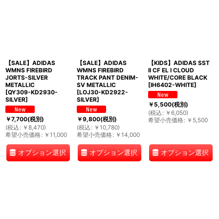
【SALE】ADIDAS
【SALE】ADIDAS
【KIDS】ADIDAS SST
WMNS FIREBIRD
WMNS FIREBIRD
II CF EL I CLOUD
JORTS-SILVER
TRACK PANT DENIM-
WHITE/CORE BLACK
METALLIC
SV METALLIC
[
IH6402-WHITE
]
[
QY309-KD2930-
[
LOJ30-KD2922-
SILVER
]
SILVER
]
￥
5,500
(税別)
(
税込
:
￥
6,050
)
￥
7,700
(税別)
￥
9,800
(税別)
希望小売価格
:
￥
5,500
(
税込
:
￥
8,470
)
(
税込
:
￥
10,780
)
希望小売価格
:
￥
11,000
希望小売価格
:
￥
14,000
オプション選択
オプション選択
オプション選択