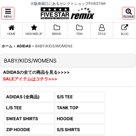
大阪南堀江にあるセレクトショップFIVESTAR
MENU
商品検索
HOME
NEW WEB UP
BRAND
ITEM
STYLE
BLOG
ホーム
>
ADIDAS
>
BABY/KIDS/WOMENS
BABY/KIDS/WOMENS
ADIDASの全ての商品を見る>>>>
SALEアイテムはコチラ>>>
ADIDAS (全商品)
S/S TEE
L/S TEE
TANK TOP
SWEAT SHIRTS
HOODIE
ZIP HOODIE
S/S SHIRTS