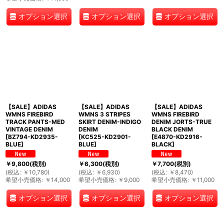
オプション選択
オプション選択
オプション選択
【SALE】ADIDAS
【SALE】ADIDAS
【SALE】ADIDAS
WMNS FIREBIRD
WMNS 3 STRIPES
WMNS FIREBIRD
TRACK PANTS-MED
SKIRT DENIM-INDIGO
DENIM JORTS-TRUE
VINTAGE DENIM
DENIM
BLACK DENIM
[
BZ794-KD2935-
[
KC525-KD2901-
[
E4870-KD2916-
BLUE
]
BLUE
]
BLACK
]
￥
9,800
(税別)
￥
6,300
(税別)
￥
7,700
(税別)
(
税込
:
￥
10,780
)
(
税込
:
￥
6,930
)
(
税込
:
￥
8,470
)
希望小売価格
:
￥
14,000
希望小売価格
:
￥
9,000
希望小売価格
:
￥
11,000
オプション選択
オプション選択
オプション選択