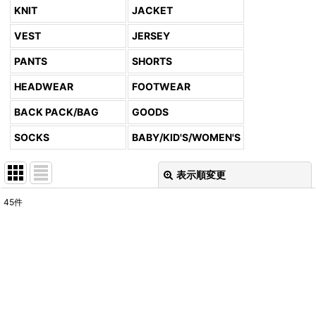
KNIT
JACKET
VEST
JERSEY
PANTS
SHORTS
HEADWEAR
FOOTWEAR
BACK PACK/BAG
GOODS
SOCKS
BABY/KID'S/WOMEN'S
表示順変更
閉じる
45
件
表示数
:
並び順
:
絞り込む