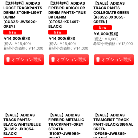
【送料無料】ADIDAS
【送料無料】ADIDAS
【SALE】ADIDAS
LOOSE TRACKPANTS
FIREBIRD ADICOLOR
TRACK PANTS-
DENIM STONE-LIGHT
DENIM PANTS-TRUE
COLLEGIATE GREEN
DENIM
BK DENIM
[
RJ652-JX3055-
[
CU325-JW5920-
[
CT053-KD1497-
GREEN
]
GREY
]
BLACK
]
￥
6,000
(税別)
￥
14,000
(税別)
￥
14,000
(税別)
(
税込
:
￥
6,600
)
(
税込
:
￥
15,400
)
(
税込
:
￥
15,400
)
希望小売価格
:
￥
12,000
希望小売価格
:
￥
14,000
希望小売価格
:
￥
14,000
オプション選択
オプション選択
オプション選択
【SALE】ADIDAS
【SALE】ADIDAS
【SALE】ADIDAS
TRACK PANTS-
FIREBIRD METALLIC
TEAMGEIST TRACK
BLACK/WHITE/BLUE
TRACKPANT-GREY
PANT-BLACK/SIGNAL
[
RJ652-JX3054-
STRATA
GREEN
BLACK
]
[
R1097-JW5959-
[
QF069-JW5869-