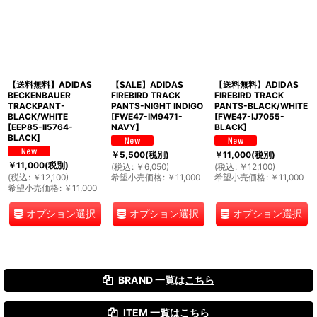
【送料無料】ADIDAS
【SALE】ADIDAS
【送料無料】ADIDAS
BECKENBAUER
FIREBIRD TRACK
FIREBIRD TRACK
TRACKPANT-
PANTS-NIGHT INDIGO
PANTS-BLACK/WHITE
BLACK/WHITE
[
FWE47-IM9471-
[
FWE47-IJ7055-
[
EEP85-II5764-
NAVY
]
BLACK
]
BLACK
]
￥
5,500
(税別)
￥
11,000
(税別)
￥
11,000
(税別)
(
税込
:
￥
6,050
)
(
税込
:
￥
12,100
)
(
税込
:
￥
12,100
)
希望小売価格
:
￥
11,000
希望小売価格
:
￥
11,000
希望小売価格
:
￥
11,000
オプション選択
オプション選択
オプション選択
BRAND 一覧は
こちら
ITEM 一覧は
こちら