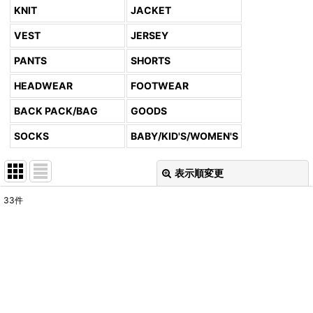
KNIT
JACKET
VEST
JERSEY
PANTS
SHORTS
HEADWEAR
FOOTWEAR
BACK PACK/BAG
GOODS
SOCKS
BABY/KID'S/WOMEN'S
表示順変更
閉じる
33
件
表示数
:
並び順
:
絞り込む