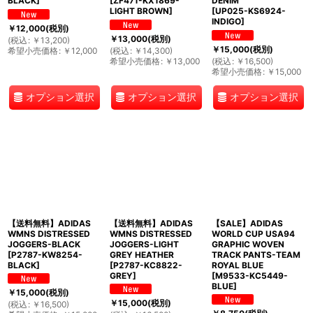
BLACK
]
[
ZF471-KX1869-
DENIM
LIGHT BROWN
]
[
UP025-KS6924-
INDIGO
]
￥
12,000
(税別)
￥
13,000
(税別)
(
税込
:
￥
13,200
)
￥
15,000
(税別)
希望小売価格
:
￥
12,000
(
税込
:
￥
14,300
)
希望小売価格
:
￥
13,000
(
税込
:
￥
16,500
)
希望小売価格
:
￥
15,000
オプション選択
オプション選択
オプション選択
【送料無料】ADIDAS
【送料無料】ADIDAS
【SALE】ADIDAS
WMNS DISTRESSED
WMNS DISTRESSED
WORLD CUP USA94
JOGGERS-BLACK
JOGGERS-LIGHT
GRAPHIC WOVEN
[
P2787-KW8254-
GREY HEATHER
TRACK PANTS-TEAM
BLACK
]
[
P2787-KC8822-
ROYAL BLUE
GREY
]
[
M9533-KC5449-
BLUE
]
￥
15,000
(税別)
￥
15,000
(税別)
(
税込
:
￥
16,500
)