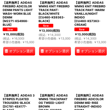
【送料無料】ADIDAS
【送料無料】ADIDAS
【送料無料】ADIDAS
FIREBIRD ADICOLOR
WMNS KNIT FIREBIRD
WMNS KNIT FIREBIRD
DENIM PANTS LIGHT
TRACK PANT-
TRACK PANT-WARM
WASH-WORN BLUE
BLACK/WHITE
VANILLA/NIGHT
DENIM
[
CU460-KS9363-
INDIGO
[
M2271-KS4966-
BLACK
]
[
CU460-KS7363-
BLUE
]
CREAM
]
￥
13,000
(税別)
￥
15,000
(税別)
￥
13,000
(税別)
(
税込
:
￥
14,300
)
(
税込
:
￥
16,500
)
希望小売価格
:
￥
13,000
(
税込
:
￥
14,300
)
希望小売価格
:
￥
15,000
希望小売価格
:
￥
13,000
オプション選択
オプション選択
オプション選択
【送料無料】ADIDAS 3
【送料無料】ADIDAS
【送料無料】ADIDAS
STRIPES PLEATED
WMNS TRACKPANT
FIREBIRD ADICOLOR
TROUSERS-BLACK
OG TWEED-LIGHT
DENIM MID-RISE
[
DC781-KE4177-
BROWN
STRAIGHT-INDIGO