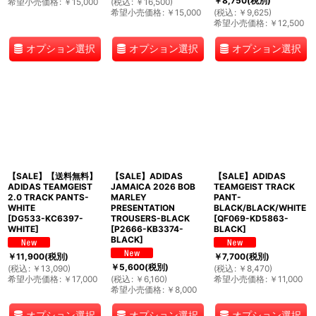
￥
8,750
(税別)
希望小売価格
:
￥
15,000
(
税込
:
￥
16,500
)
希望小売価格
:
￥
15,000
(
税込
:
￥
9,625
)
希望小売価格
:
￥
12,500
オプション選択
オプション選択
オプション選択
【SALE】【送料無料】
【SALE】ADIDAS
【SALE】ADIDAS
ADIDAS TEAMGEIST
JAMAICA 2026 BOB
TEAMGEIST TRACK
2.0 TRACK PANTS-
MARLEY
PANT-
WHITE
PRESENTATION
BLACK/BLACK/WHITE
[
DG533-KC6397-
TROUSERS-BLACK
[
QF069-KD5863-
WHITE
]
[
P2666-KB3374-
BLACK
]
BLACK
]
￥
11,900
(税別)
￥
7,700
(税別)
￥
5,600
(税別)
(
税込
:
￥
13,090
)
(
税込
:
￥
8,470
)
希望小売価格
:
￥
17,000
(
税込
:
￥
6,160
)
希望小売価格
:
￥
11,000
希望小売価格
:
￥
8,000
オプション選択
オプション選択
オプション選択