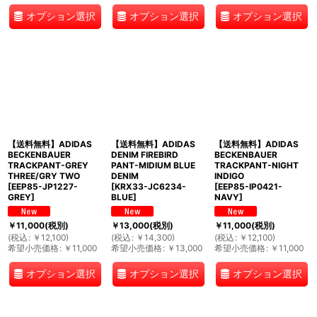
オプション選択
オプション選択
オプション選択
【送料無料】ADIDAS
【送料無料】ADIDAS
【送料無料】ADIDAS
BECKENBAUER
DENIM FIREBIRD
BECKENBAUER
TRACKPANT-GREY
PANT-MIDIUM BLUE
TRACKPANT-NIGHT
THREE/GRY TWO
DENIM
INDIGO
[
EEP85-JP1227-
[
KRX33-JC6234-
[
EEP85-IP0421-
GREY
]
BLUE
]
NAVY
]
￥
11,000
(税別)
￥
13,000
(税別)
￥
11,000
(税別)
(
税込
:
￥
12,100
)
(
税込
:
￥
14,300
)
(
税込
:
￥
12,100
)
希望小売価格
:
￥
11,000
希望小売価格
:
￥
13,000
希望小売価格
:
￥
11,000
オプション選択
オプション選択
オプション選択