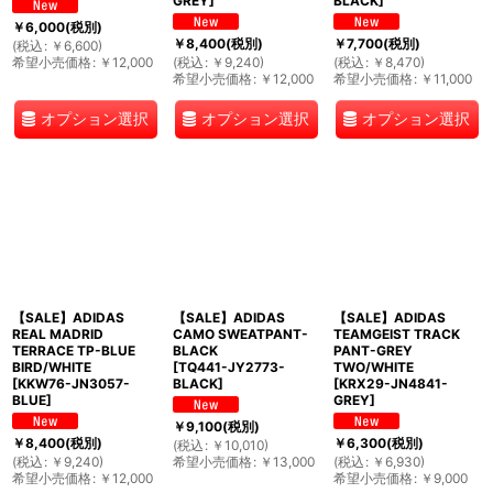
GREY
]
BLACK
]
￥
6,000
(税別)
￥
8,400
(税別)
￥
7,700
(税別)
(
税込
:
￥
6,600
)
希望小売価格
:
￥
12,000
(
税込
:
￥
9,240
)
(
税込
:
￥
8,470
)
希望小売価格
:
￥
12,000
希望小売価格
:
￥
11,000
オプション選択
オプション選択
オプション選択
【SALE】ADIDAS
【SALE】ADIDAS
【SALE】ADIDAS
REAL MADRID
CAMO SWEATPANT-
TEAMGEIST TRACK
TERRACE TP-BLUE
BLACK
PANT-GREY
BIRD/WHITE
[
TQ441-JY2773-
TWO/WHITE
[
KKW76-JN3057-
BLACK
]
[
KRX29-JN4841-
BLUE
]
GREY
]
￥
9,100
(税別)
￥
8,400
(税別)
￥
6,300
(税別)
(
税込
:
￥
10,010
)
(
税込
:
￥
9,240
)
希望小売価格
:
￥
13,000
(
税込
:
￥
6,930
)
希望小売価格
:
￥
12,000
希望小売価格
:
￥
9,000