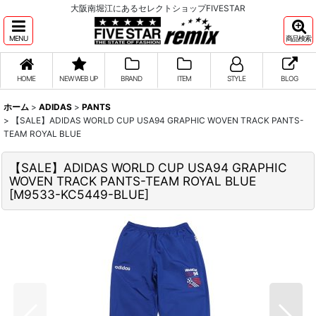
大阪南堀江にあるセレクトショップFIVESTAR
MENU
商品検索
HOME
NEW WEB UP
BRAND
ITEM
STYLE
BLOG
ホーム
>
ADIDAS
>
PANTS
>
【SALE】ADIDAS WORLD CUP USA94 GRAPHIC WOVEN TRACK PANTS-
TEAM ROYAL BLUE
【SALE】ADIDAS WORLD CUP USA94 GRAPHIC
WOVEN TRACK PANTS-TEAM ROYAL BLUE
[
M9533-KC5449-BLUE
]