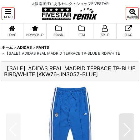
大阪南堀江にあるセレクトショップFIVESTAR
MENU
商品検索
HOME
NEW WEB UP
BRAND
ITEM
STYLE
BLOG
ホーム
>
ADIDAS
>
PANTS
>
【SALE】ADIDAS REAL MADRID TERRACE TP-BLUE BIRD/WHITE
【SALE】ADIDAS REAL MADRID TERRACE TP-BLUE
BIRD/WHITE
[
KKW76-JN3057-BLUE
]