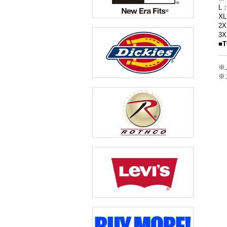
L
X
2
3
■
※
※