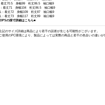
：着丈70.5 身幅99 裄丈86.5 袖口幅9
L：着丈71 身幅104 裄丈86.5 袖口幅9
XL：着丈72 身幅109 裄丈87 袖口幅9
XL：着丈73 身幅117 裄丈89 袖口幅9
TOPSの採寸詳細はこちら■
上記のサイズ詳細は商品により若干の誤差が生じる可能性がございます。
ご使用のPC環境により、製品によっては実際の商品と若干の色合いの違いが