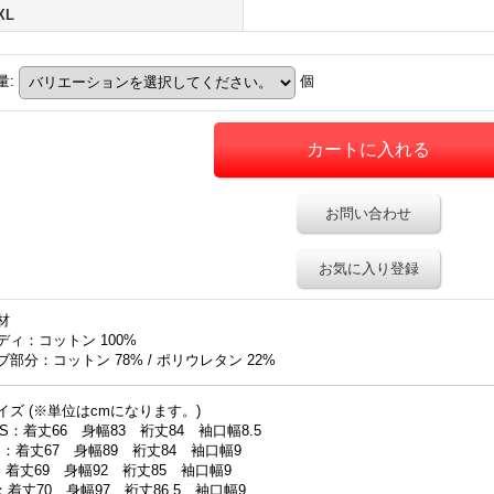
XL
量
:
個
お問い合わせ
お気に入り登録
材
ディ：コットン 100%
ブ部分：コットン 78% / ポリウレタン 22%
イズ (※単位はcmになります。)
XS：着丈66 身幅83 裄丈84 袖口幅8.5
S：着丈67 身幅89 裄丈84 袖口幅9
：着丈69 身幅92 裄丈85 袖口幅9
：着丈70 身幅97 裄丈86.5 袖口幅9