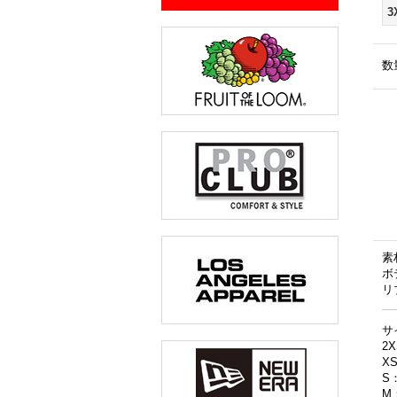
3
数
素
ボ
リ
サ
2
X
S
M