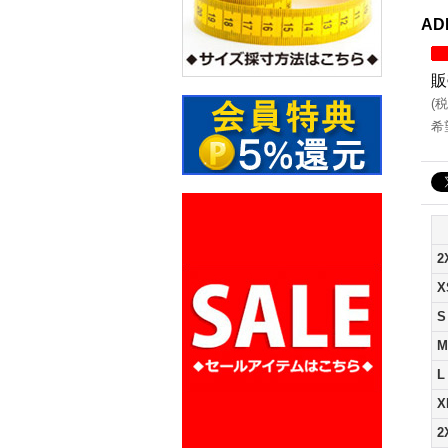
AD
販
(
税
希
2
X
S
M
L
X
2