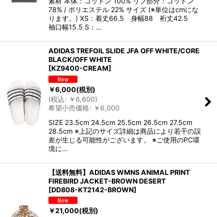
素材 本体：コットン 100% リブ部分：コットン
78% / ポリエステル 22% サイズ (※単位はcmにな
ります。) XS：着丈66.5 身幅88 裄丈42.5
袖口幅15.5 S：…
ADIDAS TREFOIL SLIDE JFA OFF WHITE/CORE
BLACK/OFF WHITE
[
KZ9400-CREAM
]
￥
6,000
(税別)
(
税込
:
￥
6,600
)
希望小売価格
:
￥
6,000
SIZE 23.5cm 24.5cm 25.5cm 26.5cm 27.5cm
28.5cm ※上記のサイズ詳細は商品により若干の誤
差が生じる可能性がございます。 ※ご使用のPC環
境に…
【送料無料】ADIDAS WMNS ANIMAL PRINT
FIREBIRD JACKET-BROWN DESERT
[
DD808-KT2142-BROWN
]
￥
21,000
(税別)