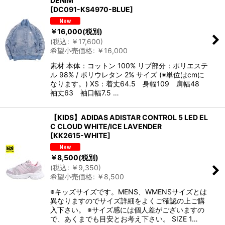
DENIM
[
DC091-KS4970-BLUE
]
￥
16,000
(税別)
(
税込
:
￥
17,600
)
希望小売価格
:
￥
16,000
素材 本体：コットン 100% リブ部分：ポリエステ
ル 98% / ポリウレタン 2% サイズ (※単位はcmに
なります。) XS：着丈64.5 身幅109 肩幅48
袖丈63 袖口幅7.5 …
【KIDS】ADIDAS ADISTAR CONTROL 5 LED EL
C CLOUD WHITE/ICE LAVENDER
[
KK2615-WHITE
]
￥
8,500
(税別)
(
税込
:
￥
9,350
)
希望小売価格
:
￥
8,500
※キッズサイズです。MENS、WMENSサイズとは
異なりますのでサイズ詳細をよくご確認の上ご購
入下さい。 ※サイズ感には個人差がございますの
で、あくまでも目安とお考え下さい。 SIZE 1…