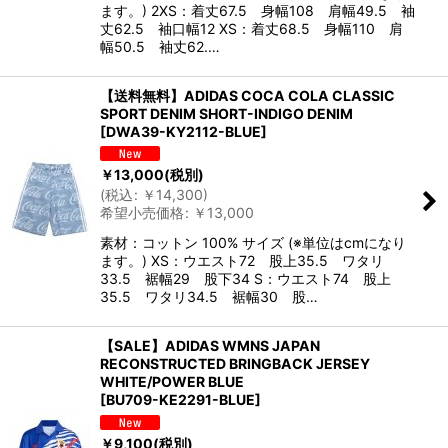
ます。) 2XS：着丈67.5 身幅108 肩幅49.5 袖
丈62.5 袖口幅12 XS：着丈68.5 身幅110 肩
幅50.5 袖丈62.…
【送料無料】ADIDAS COCA COLA CLASSIC
SPORT DENIM SHORT-INDIGO DENIM
[
DWA39-KY2112-BLUE
]
￥
13,000
(税別)
(
税込
:
￥
14,300
)
希望小売価格
:
￥
13,000
素材：コットン 100% サイズ (※単位はcmになり
ます。) XS：ウエスト72 股上35.5 ワタリ
33.5 裾幅29 股下34 S：ウエスト74 股上
35.5 ワタリ34.5 裾幅30 股…
【SALE】ADIDAS WMNS JAPAN
RECONSTRUCTED BRINGBACK JERSEY
WHITE/POWER BLUE
[
BU709-KE2291-BLUE
]
￥
9,100
(税別)