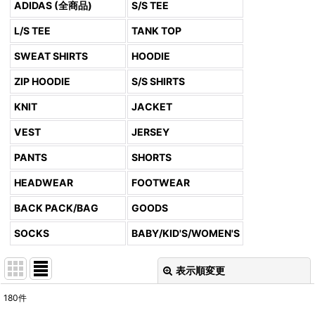
ADIDAS (全商品)
S/S TEE
L/S TEE
TANK TOP
SWEAT SHIRTS
HOODIE
ZIP HOODIE
S/S SHIRTS
KNIT
JACKET
VEST
JERSEY
PANTS
SHORTS
HEADWEAR
FOOTWEAR
BACK PACK/BAG
GOODS
SOCKS
BABY/KID'S/WOMEN'S
表示順変更
閉じる
180
件
表示数
: