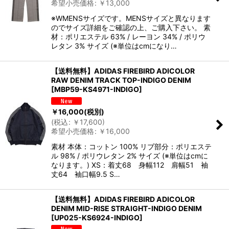
希望小売価格
:
￥
13,000
※WMENSサイズです。MENSサイズと異なります
のでサイズ詳細をご確認の上、ご購入下さい。 素
材：ポリエステル 63% / レーヨン 34% / ポリウ
レタン 3% サイズ (※単位はcmになり…
【送料無料】ADIDAS FIREBIRD ADICOLOR
RAW DENIM TRACK TOP-INDIGO DENIM
[
MBP59-KS4971-INDIGO
]
￥
16,000
(税別)
(
税込
:
￥
17,600
)
希望小売価格
:
￥
16,000
素材 本体：コットン 100% リブ部分：ポリエステ
ル 98% / ポリウレタン 2% サイズ (※単位はcmに
なります。) XS：着丈68 身幅112 肩幅51 袖
丈64 袖口幅9.5 S…
【送料無料】ADIDAS FIREBIRD ADICOLOR
DENIM MID-RISE STRAIGHT-INDIGO DENIM
[
UP025-KS6924-INDIGO
]