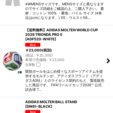
※WMENSサイズです。MENSサイズと異なります
のでサイズ詳細をご確認の上、ご購入下さい。 素
材：コットン 100% ・裏地：パイル サイズ (※単
位はcmになります。) XS：ウエスト56…
【送料無料】ADIDAS MOLTEN WORLD CUP
2026 TRIONDA PRO 5
[
ADF520-WHITE
]
￥
23,000
(税別)
(
税込
:
￥
25,300
)
希望小売価格
:
￥
23,000
在庫数 ◯
競技ボールをはじめ様々なスポーツアイテムを提
供するモルテンが、アディダスブランド（アディ
ダスAG社）とのライセンス契約のもと、製造販売
した商品です。 FIFAワールドカップ2026™ 公式
試合球 T…
ADIDAS MOLTEN BALL STAND
[
DMS1-BLACK
]