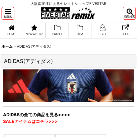
大阪南堀江にあるセレクトショップFIVESTAR
MENU
商品検索
HOME
NEW WEB UP
BRAND
ITEM
STYLE
BLOG
ホーム
>
ADIDAS(アディダス)
ADIDAS(アディダス)
ADIDASの全ての商品を見る>>>>
SALEアイテムはコチラ>>>