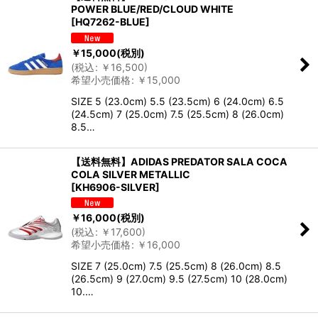
POWER BLUE/RED/CLOUD WHITE
[
HQ7262-BLUE
]
￥
15,000
(税別)
(
税込
:
￥
16,500
)
希望小売価格
:
￥
15,000
SIZE 5 (23.0cm) 5.5 (23.5cm) 6 (24.0cm) 6.5
(24.5cm) 7 (25.0cm) 7.5 (25.5cm) 8 (26.0cm)
8.5…
【送料無料】ADIDAS PREDATOR SALA COCA
COLA SILVER METALLIC
[
KH6906-SILVER
]
￥
16,000
(税別)
(
税込
:
￥
17,600
)
希望小売価格
:
￥
16,000
SIZE 7 (25.0cm) 7.5 (25.5cm) 8 (26.0cm) 8.5
(26.5cm) 9 (27.0cm) 9.5 (27.5cm) 10 (28.0cm)
10.…