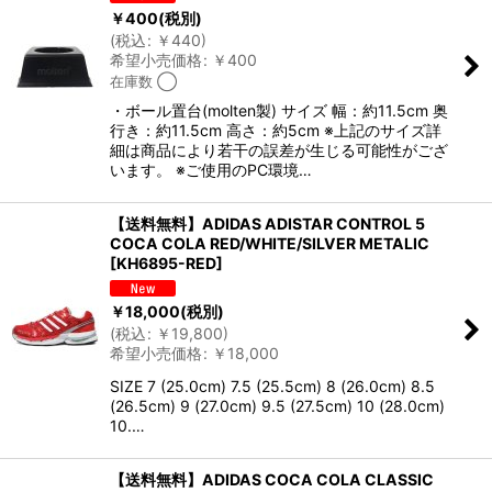
￥
400
(税別)
(
税込
:
￥
440
)
希望小売価格
:
￥
400
在庫数 ◯
・ボール置台(molten製) サイズ 幅：約11.5cm 奥
行き：約11.5cm 高さ：約5cm ※上記のサイズ詳
細は商品により若干の誤差が生じる可能性がござ
います。 ※ご使用のPC環境…
【送料無料】ADIDAS ADISTAR CONTROL 5
COCA COLA RED/WHITE/SILVER METALIC
[
KH6895-RED
]
￥
18,000
(税別)
(
税込
:
￥
19,800
)
希望小売価格
:
￥
18,000
SIZE 7 (25.0cm) 7.5 (25.5cm) 8 (26.0cm) 8.5
(26.5cm) 9 (27.0cm) 9.5 (27.5cm) 10 (28.0cm)
10.…
【送料無料】ADIDAS COCA COLA CLASSIC