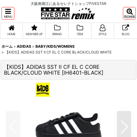
大阪南堀江にあるセレクトショップFIVESTAR
MENU
商品検索
HOME
NEW WEB UP
BRAND
ITEM
STYLE
BLOG
ホーム
>
ADIDAS
>
BABY/KIDS/WOMENS
>
【KIDS】ADIDAS SST II CF EL C CORE BLACK/CLOUD WHITE
【KIDS】ADIDAS SST II CF EL C CORE
BLACK/CLOUD WHITE
[
IH6401-BLACK
]