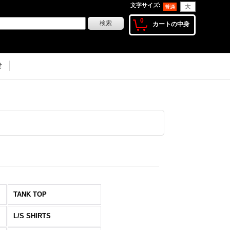
文字サイズ
:
0
カートの中身
せ
TANK TOP
L/S SHIRTS