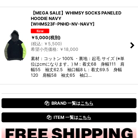
【MEGA SALE】WHIMSY SOCKS PANELED
HOODIE NAVY
[
WHMS23F-PNHD-NV-NAVY
]
￥
5,000
(税別)
(
税込
:
￥
5,500
)
希望小売価格
:
￥
18,000
素材：コットン 100% ・裏地：起毛 サイズ (※単
位はcmになります。) M：着丈68 身幅111 肩
幅55 袖丈62.5 袖口幅8 L：着丈69.5 身幅
120 肩幅58 袖丈65 袖口…
BRAND 一覧は
こちら
ITEM 一覧は
こちら