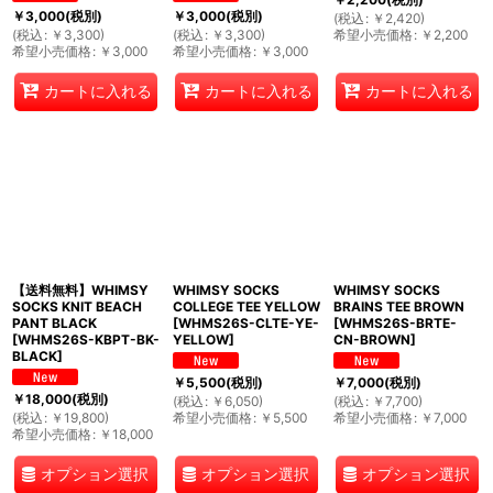
￥
3,000
(税別)
￥
3,000
(税別)
(
税込
:
￥
2,420
)
(
税込
:
￥
3,300
)
(
税込
:
￥
3,300
)
希望小売価格
:
￥
2,200
希望小売価格
:
￥
3,000
希望小売価格
:
￥
3,000
カートに入れる
カートに入れる
カートに入れる
【送料無料】WHIMSY
WHIMSY SOCKS
WHIMSY SOCKS
SOCKS KNIT BEACH
COLLEGE TEE YELLOW
BRAINS TEE BROWN
PANT BLACK
[
WHMS26S-CLTE-YE-
[
WHMS26S-BRTE-
[
WHMS26S-KBPT-BK-
YELLOW
]
CN-BROWN
]
BLACK
]
￥
5,500
(税別)
￥
7,000
(税別)
￥
18,000
(税別)
(
税込
:
￥
6,050
)
(
税込
:
￥
7,700
)
(
税込
:
￥
19,800
)
希望小売価格
:
￥
5,500
希望小売価格
:
￥
7,000
希望小売価格
:
￥
18,000
オプション選択
オプション選択
オプション選択