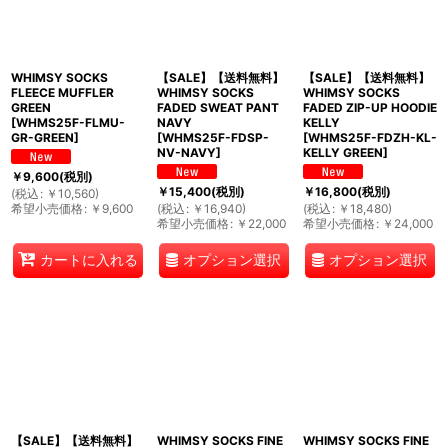
WHIMSY SOCKS
【SALE】【送料無料】
【SALE】【送料無料】
FLEECE MUFFLER
WHIMSY SOCKS
WHIMSY SOCKS
GREEN
FADED SWEAT PANT
FADED ZIP-UP HOODIE
[
WHMS25F-FLMU-
NAVY
KELLY
GR-GREEN
]
[
WHMS25F-FDSP-
[
WHMS25F-FDZH-KL-
NV-NAVY
]
KELLY GREEN
]
￥
9,600
(税別)
￥
15,400
(税別)
￥
16,800
(税別)
(
税込
:
￥
10,560
)
希望小売価格
:
￥
9,600
(
税込
:
￥
16,940
)
(
税込
:
￥
18,480
)
希望小売価格
:
￥
22,000
希望小売価格
:
￥
24,000
オプション選択
オプション選択
カートに入れる
【SALE】【送料無料】
WHIMSY SOCKS FINE
WHIMSY SOCKS FINE