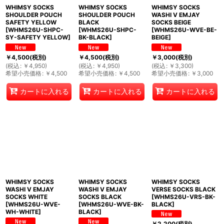
WHIMSY SOCKS
WHIMSY SOCKS
WHIMSY SOCKS
SHOULDER POUCH
SHOULDER POUCH
WASHI V EMJAY
SAFETY YELLOW
BLACK
SOCKS BEIGE
[
WHMS26U-SHPC-
[
WHMS26U-SHPC-
[
WHMS26U-WVE-BE-
SY-SAFETY YELLOW
]
BK-BLACK
]
BEIGE
]
￥
4,500
(税別)
￥
4,500
(税別)
￥
3,000
(税別)
(
税込
:
￥
4,950
)
(
税込
:
￥
4,950
)
(
税込
:
￥
3,300
)
希望小売価格
:
￥
4,500
希望小売価格
:
￥
4,500
希望小売価格
:
￥
3,000
カートに入れる
カートに入れる
カートに入れる
WHIMSY SOCKS
WHIMSY SOCKS
WHIMSY SOCKS
WASHI V EMJAY
WASHI V EMJAY
VERSE SOCKS BLACK
SOCKS WHITE
SOCKS BLACK
[
WHMS26U-VRS-BK-
[
WHMS26U-WVE-
[
WHMS26U-WVE-BK-
BLACK
]
WH-WHITE
]
BLACK
]
￥
2,200
(税別)