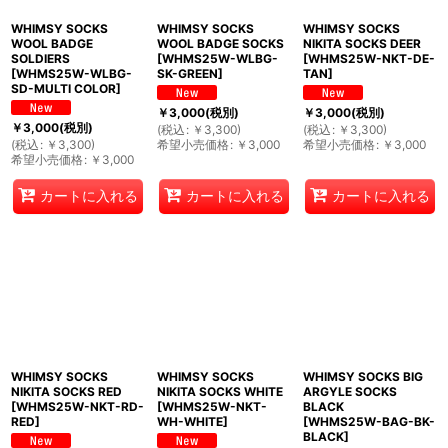
WHIMSY SOCKS
WHIMSY SOCKS
WHIMSY SOCKS
WOOL BADGE
WOOL BADGE SOCKS
NIKITA SOCKS DEER
SOLDIERS
[
WHMS25W-WLBG-
[
WHMS25W-NKT-DE-
[
WHMS25W-WLBG-
SK-GREEN
]
TAN
]
SD-MULTI COLOR
]
￥
3,000
(税別)
￥
3,000
(税別)
￥
3,000
(税別)
(
税込
:
￥
3,300
)
(
税込
:
￥
3,300
)
(
税込
:
￥
3,300
)
希望小売価格
:
￥
3,000
希望小売価格
:
￥
3,000
希望小売価格
:
￥
3,000
カートに入れる
カートに入れる
カートに入れる
WHIMSY SOCKS
WHIMSY SOCKS
WHIMSY SOCKS BIG
NIKITA SOCKS RED
NIKITA SOCKS WHITE
ARGYLE SOCKS
[
WHMS25W-NKT-RD-
[
WHMS25W-NKT-
BLACK
RED
]
WH-WHITE
]
[
WHMS25W-BAG-BK-
BLACK
]