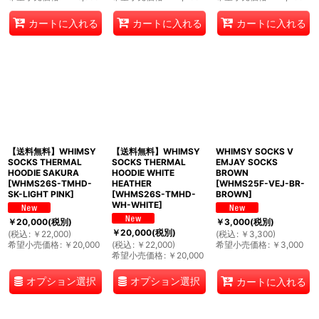
カートに入れる
カートに入れる
カートに入れる
【送料無料】WHIMSY
【送料無料】WHIMSY
WHIMSY SOCKS V
SOCKS THERMAL
SOCKS THERMAL
EMJAY SOCKS
HOODIE SAKURA
HOODIE WHITE
BROWN
[
WHMS26S-TMHD-
HEATHER
[
WHMS25F-VEJ-BR-
SK-LIGHT PINK
]
[
WHMS26S-TMHD-
BROWN
]
WH-WHITE
]
￥
20,000
(税別)
￥
3,000
(税別)
￥
20,000
(税別)
(
税込
:
￥
22,000
)
(
税込
:
￥
3,300
)
希望小売価格
:
￥
20,000
(
税込
:
￥
22,000
)
希望小売価格
:
￥
3,000
希望小売価格
:
￥
20,000
オプション選択
オプション選択
カートに入れる