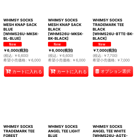
WHIMSY SOCKS
WHIMSY SOCKS
WHIMSY SOCKS
MESH KNAP SACK
MESH KNAP SACK
TRADEMARK TEE
BLUE
BLACK
BLACK
[
WHMS26U-MKSK-
[
WHMS26U-MKSK-
[
WHMS26U-BTTE-BK-
BL-BLUE
]
BK-BLACK
]
BLACK
]
￥
6,000
(税別)
￥
6,000
(税別)
￥
7,000
(税別)
(
税込
:
￥
6,600
)
(
税込
:
￥
6,600
)
(
税込
:
￥
7,700
)
希望小売価格
:
￥
6,000
希望小売価格
:
￥
6,000
希望小売価格
:
￥
7,000
オプション選択
カートに入れる
カートに入れる
WHIMSY SOCKS
WHIMSY SOCKS
WHIMSY SOCKS
TRADEMARK TEE
ANGEL TEE LIGHT
ANGEL TEE WHITE
FOREST
BLUE
[
WHMS26U-AGTE-