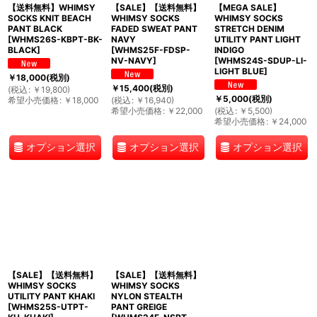
【送料無料】WHIMSY
【SALE】【送料無料】
【MEGA SALE】
SOCKS KNIT BEACH
WHIMSY SOCKS
WHIMSY SOCKS
PANT BLACK
FADED SWEAT PANT
STRETCH DENIM
[
WHMS26S-KBPT-BK-
NAVY
UTILITY PANT LIGHT
BLACK
]
[
WHMS25F-FDSP-
INDIGO
NV-NAVY
]
[
WHMS24S-SDUP-LI-
LIGHT BLUE
]
￥
18,000
(税別)
￥
15,400
(税別)
(
税込
:
￥
19,800
)
￥
5,000
(税別)
希望小売価格
:
￥
18,000
(
税込
:
￥
16,940
)
希望小売価格
:
￥
22,000
(
税込
:
￥
5,500
)
希望小売価格
:
￥
24,000
オプション選択
オプション選択
オプション選択
【SALE】【送料無料】
【SALE】【送料無料】
WHIMSY SOCKS
WHIMSY SOCKS
UTILITY PANT KHAKI
NYLON STEALTH
[
WHMS25S-UTPT-
PANT GREIGE