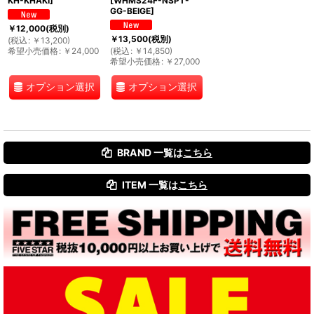
KH-KHAKI
]
[
WHMS24F-NSPT-
GG-BEIGE
]
￥
12,000
(税別)
￥
13,500
(税別)
(
税込
:
￥
13,200
)
希望小売価格
:
￥
24,000
(
税込
:
￥
14,850
)
希望小売価格
:
￥
27,000
オプション選択
オプション選択
BRAND 一覧は
こちら
ITEM 一覧は
こちら