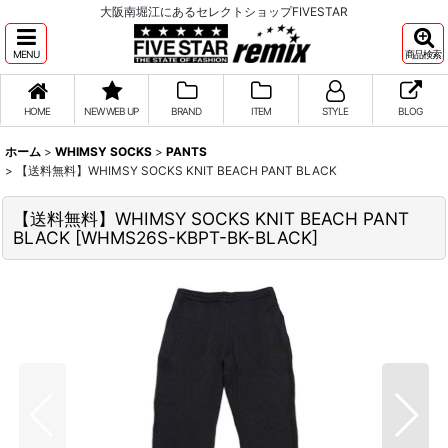
大阪南堀江にあるセレクトショップFIVESTAR
MENU
商品検索
HOME
NEW WEB UP
BRAND
ITEM
STYLE
BLOG
ホーム
>
WHIMSY SOCKS
>
PANTS
>
【送料無料】WHIMSY SOCKS KNIT BEACH PANT BLACK
【送料無料】WHIMSY SOCKS KNIT BEACH PANT
BLACK
[
WHMS26S-KBPT-BK-BLACK
]