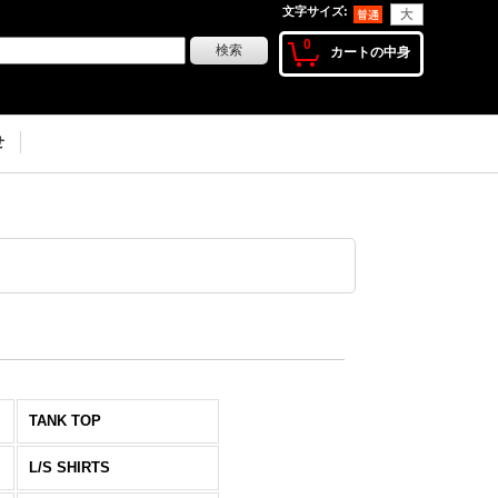
文字サイズ
:
0
カートの中身
せ
TANK TOP
L/S SHIRTS