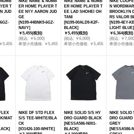
 NUMB
NIKE NAME & NUMB
NIKE NAME & NUMB
NIKE COOP
YER T
ER HOME PLAYER T
ER HOME PLAYER T
N WORDMAR
N JUD
EE NYY AARON JUD
EE LAD SHOHEI OH
BROOKLYN 
GE
TANI
RS VALOR B
6GZ-
[
N199-44BNK9-6GZ-
[
N199-00ALD9-K2F-
[
N199-4EY-KB
NAVY
]
BLACK
]
LIGHT BLUE
]
￥5,455
(税別)
￥5,455
(税別)
￥6,364
(税別)
(
税込
:
￥6,000
)
(
税込
:
￥6,000
)
(
税込
:
￥7,00
￥5,455
希望小売価格
:
￥5,455
希望小売価格
:
￥5,455
希望小売価格
:
FLEX
NIKE DF STD FLEX
NIKE SOLID S/S HY
NIKE SOLID 
CK/MAT
S/S TEE-WHITE/BLA
DRO GUARD BLACK
DRO GUARD
CK
[
NESSA586-N001-
GREY
LACK
]
[
IO1426-100-WHITE
]
BLACK
]
[
NESSA586-N