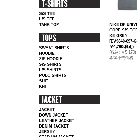
S/S TEE
L/S TEE
TANK TOP
NIKE DF UNI
CORE S/S TO
KE GREY
[
DV9840-097-
￥4,700
(税別)
SWEAT SHIRTS
(
税込
:
￥5,170
)
HOODIE
希望小売価格
:
ZIP HOODIE
S/S SHIRTS
L/S SHIRTS
POLO SHIRTS
SUIT
KNIT
JACKET
DOWN JACKET
LEATHER JACKET
DENIM JACKET
JERSEY