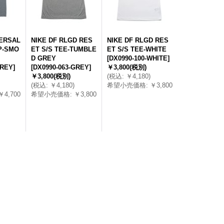
VERSAL
NIKE DF RLGD RES
NIKE DF RLGD RES
P-SMO
ET S/S TEE-TUMBLE
ET S/S TEE-WHITE
D GREY
[
DX0990-100-WHITE
]
GREY
]
[
DX0990-063-GREY
]
￥3,800
(税別)
￥3,800
(税別)
(
税込
:
￥4,180
)
(
税込
:
￥4,180
)
希望小売価格
:
￥3,800
￥4,700
希望小売価格
:
￥3,800