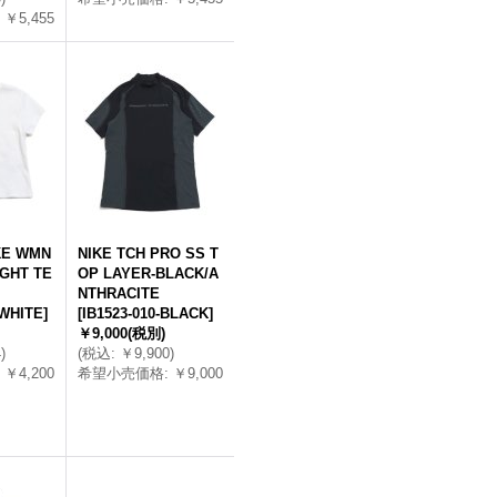
￥5,455
E WMN
NIKE TCH PRO SS T
TGHT TE
OP LAYER-BLACK/A
NTHRACITE
-WHITE
]
[
IB1523-010-BLACK
]
￥9,000
(税別)
4
)
(
税込
:
￥9,900
)
￥4,200
希望小売価格
:
￥9,000