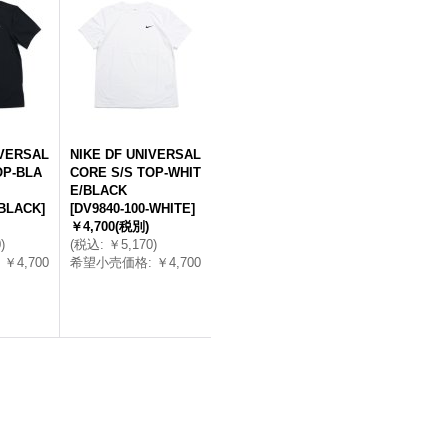
IVERSAL
NIKE DF UNIVERSAL
OP-BLA
CORE S/S TOP-WHIT
E/BLACK
-BLACK
]
[
DV9840-100-WHITE
]
￥4,700
(税別)
0
)
(
税込
:
￥5,170
)
￥4,700
希望小売価格
:
￥4,700