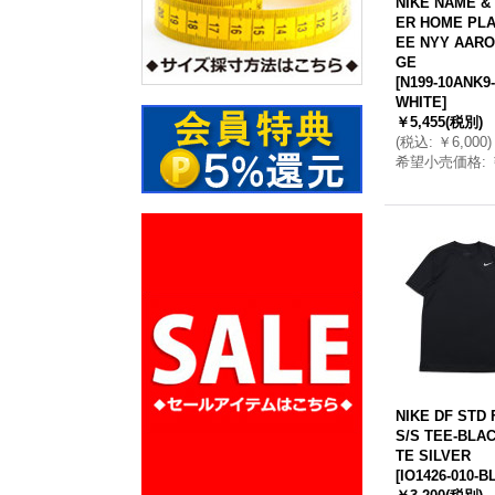
NIKE NAME &
ER HOME PLA
EE NYY AARO
GE
[
N199-10ANK9-
WHITE
]
￥5,455
(税別)
(
税込
:
￥6,000
)
希望小売価格
:
NIKE DF STD 
S/S TEE-BLA
TE SILVER
[
IO1426-010-B