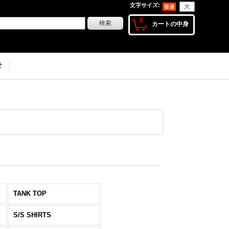
文字サイズ
:
0
カートの中身
せ
TANK TOP
S/S SHIRTS