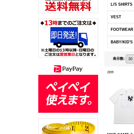
L/S SHIRTS
VEST
FOOTWEAR
BABY/KID'S
表示数
:
28
件