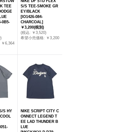
ERSTOW
NIKE DF STD FLEX
K TEE
S/S TEE-SMOKE GR
DODGE
EY/BLACK
LUE
[
IO1426-084-
-0B5-
CHARCOAL
]
￥3,200
(税別)
(
税込
:
￥3,520
)
0
)
希望小売価格
:
￥3,200
￥6,364
S/S HY
NIKE SCRIPT CITY C
 COOL
ONNECT LEGEND T
EE LAD THUNDER B
051-
LUE