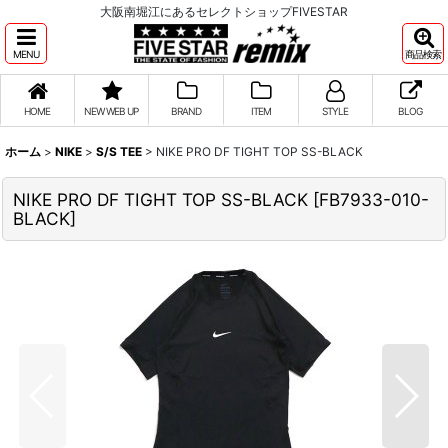
大阪南堀江にあるセレクトショップFIVESTAR
MENU
商品検索
HOME
NEW WEB UP
BRAND
ITEM
STYLE
BLOG
ホーム
>
NIKE
>
S/S TEE
>
NIKE PRO DF TIGHT TOP SS-BLACK
NIKE PRO DF TIGHT TOP SS-BLACK
[
FB7933-010-
BLACK
]