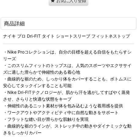
お気に入り登録
商品詳細
ナイキ プロ Dri-FIT タイト ショートスリーブ フィットネストップ
・Nike Proコレクションは、自分の目標を超える自信をもたらすシ
リーズ
・このスリムフィットのトップスは、人気のスポーツやエクササイ
ズに適した滑らかで伸縮性のある着心地
・曲線的な裾のため、しっかり体をカバーすることも、ボトムスに
安心してタックインすることも可能
・Nike Dri-FITテクノロジーが、肌から汗を逃がしてすばやく蒸発
させ、さらりと快適な状態をキープ
・伸縮性のあるニット素材が体を包み込むような着用感を提供
・ワークアウトやアクティビティ中に自然な動きをサポート
・フラットな縫い目が滑らかな肌触りを実現
・曲線的な裾のラインが、ストレッチ中の動きやダイナミックな動
きをしっかりカバー