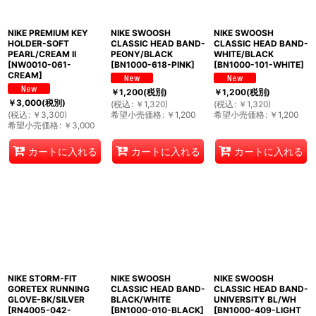
絞り込む
NIKE PREMIUM KEY
NIKE SWOOSH
NIKE SWOOSH
HOLDER-SOFT
CLASSIC HEAD BAND-
CLASSIC HEAD BAND-
PEARL/CREAM II
PEONY/BLACK
WHITE/BLACK
[
NW0010-061-
[
BN1000-618-PINK
]
[
BN1000-101-WHITE
]
CREAM
]
￥
1,200
(税別)
￥
1,200
(税別)
￥
3,000
(税別)
(
税込
:
￥
1,320
)
(
税込
:
￥
1,320
)
(
税込
:
￥
3,300
)
希望小売価格
:
￥
1,200
希望小売価格
:
￥
1,200
希望小売価格
:
￥
3,000
カートに入れる
カートに入れる
カートに入れる
NIKE STORM-FIT
NIKE SWOOSH
NIKE SWOOSH
GORETEX RUNNING
CLASSIC HEAD BAND-
CLASSIC HEAD BAND-
GLOVE-BK/SILVER
BLACK/WHITE
UNIVERSITY BL/WH
[
RN4005-042-
[
BN1000-010-BLACK
]
[
BN1000-409-LIGHT