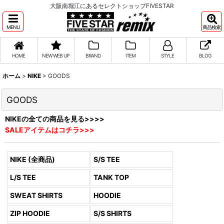
大阪南堀江にあるセレクトショップFIVESTAR
MENU
商品検索
HOME
NEW WEB UP
BRAND
ITEM
STYLE
BLOG
ホーム
>
NIKE
>
GOODS
GOODS
NIKEの全ての商品を見る>>>>
SALEアイテムはコチラ>>>
NIKE (全商品)
S/S TEE
L/S TEE
TANK TOP
SWEAT SHIRTS
HOODIE
ZIP HOODIE
S/S SHIRTS