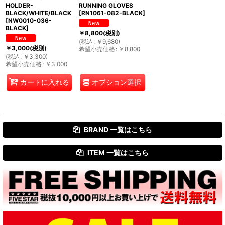
HOLDER-
RUNNING GLOVES
BLACK/WHITE/BLACK
[
RN1061-082-BLACK
]
[
NW0010-036-
BLACK
]
￥
8,800
(税別)
(
税込
:
￥
9,680
)
￥
3,000
(税別)
希望小売価格
:
￥
8,800
(
税込
:
￥
3,300
)
希望小売価格
:
￥
3,000
オプション選択
カートに入れる
BRAND 一覧は
こちら
ITEM 一覧は
こちら