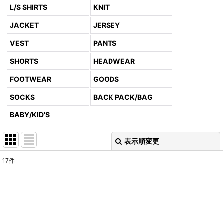
L/S SHIRTS
KNIT
JACKET
JERSEY
VEST
PANTS
SHORTS
HEADWEAR
FOOTWEAR
GOODS
SOCKS
BACK PACK/BAG
BABY/KID'S
表示順変更
閉じる
17
件
表示数
:
並び順
: