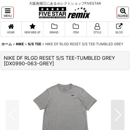
大阪南堀江にあるセレクトショップFIVESTAR
MENU
商品検索
HOME
NEW WEB UP
BRAND
ITEM
STYLE
BLOG
ホーム
>
NIKE
>
S/S TEE
>
NIKE DF RLGD RESET S/S TEE-TUMBLED GREY
NIKE DF RLGD RESET S/S TEE-TUMBLED GREY
[
DX0990-063-GREY
]