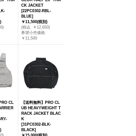
CK JACKET
LK-
[
22PC0302-RBL-
BLUE
]
)
￥11,500
(税別)
50
)
(
税込
:
￥12,650
)
希望小売価格
:
￥11,500
RO CL
【送料無料】PRO CL
ARRIER
UB HEAVYWEIGHT T
RACK JACKET BLAC
RY-
K
[
31PC0302-BLK-
)
BLACK
]
70
)
￥15,000
(税別)