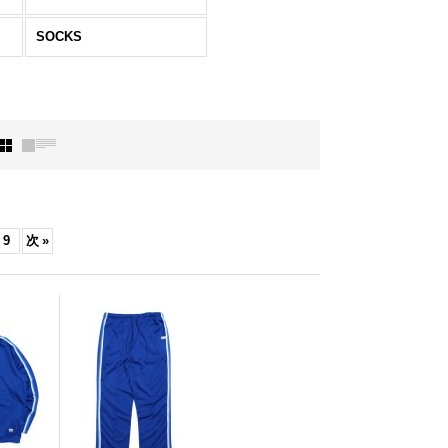
SOCKS
9
次
»