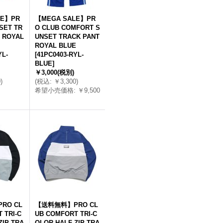
LE】PR
【MEGA SALE】PR
SET TR
O CLUB COMFORT S
 ROYAL
UNSET TRACK PANT
ROYAL BLUE
YL-
[
41PC0403-RYL-
BLUE
]
￥3,000
(税別)
0
)
(
税込
:
￥3,300
)
希望小売価格
:
￥9,500
RO CL
【送料無料】PRO CL
 TRI-C
UB COMFORT TRI-C
ZIP TRA
OLOR HALF ZIP TRA