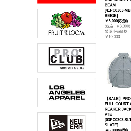
BEAM
[
41PC0303-MB
BEIGE
]
￥3,000
(税別)
(
税込
:
￥3,300
)
希望小売価格
:
￥10,000
【SALE】PRO
FULL COURT 
REAKER JACK
ATE
[
03PC0303-SLT
SLATE
]
￥6,900
(税別)