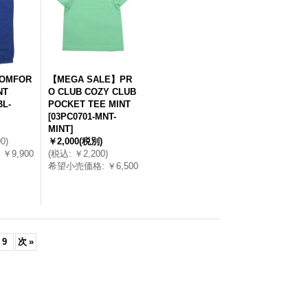
COMFOR
【MEGA SALE】PR
NT
O CLUB COZY CLUB
BL-
POCKET TEE MINT
[
03PC0701-MNT-
MINT
]
90
)
￥2,000
(税別)
￥9,900
(
税込
:
￥2,200
)
希望小売価格
:
￥6,500
9
次
»