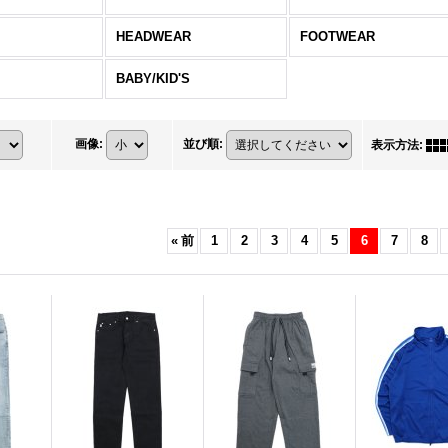
HEADWEAR
FOOTWEAR
BABY/KID'S
画像
:
並び順
:
表示方法
:
«
前
1
2
3
4
5
6
7
8