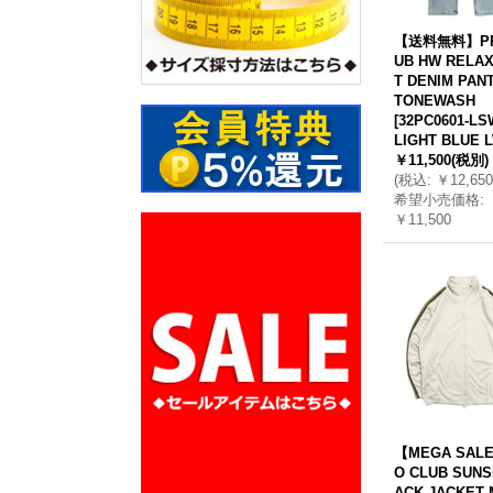
【送料無料】PR
UB HW RELAX
T DENIM PANT
TONEWASH
[
32PC0601-LS
LIGHT BLUE 
￥11,500
(税別)
(
税込
:
￥12,650
希望小売価格
:
￥11,500
【MEGA SAL
O CLUB SUNS
ACK JACKET