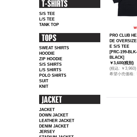
S/S TEE
L/S TEE
TANK TOP
PRO CLUB HE
DE OVERSIZE
E S/S TEE
SWEAT SHIRTS
[
PRC-199-BLK-
HOODIE
BLACK
]
ZIP HOODIE
￥3,600
(税別)
S/S SHIRTS
(
税込
:
￥3,960
)
L/S SHIRTS
希望小売価格
:
POLO SHIRTS
SUIT
KNIT
JACKET
DOWN JACKET
LEATHER JACKET
DENIM JACKET
JERSEY