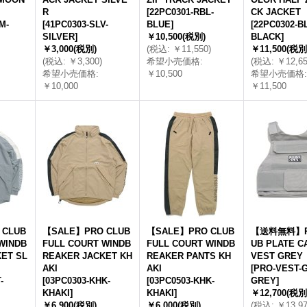
R
[
22PC0301-RBL-
CK JACKET
M-
[
41PC0303-SLV-
BLUE
]
[
22PC0302-B
SILVER
]
￥10,500
(税別)
BLACK
]
￥3,000
(税別)
(
税込
:
￥11,550
)
￥11,500
(税別
(
税込
:
￥3,300
)
希望小売価格
:
(
税込
:
￥12,6
希望小売価格
:
￥10,500
希望小売価格
:
￥10,000
￥11,500
 CLUB
【SALE】PRO CLUB
【SALE】PRO CLUB
【送料無料】P
WINDB
FULL COURT WINDB
FULL COURT WINDB
UB PLATE C
ET SL
REAKER JACKET KH
REAKER PANTS KH
VEST GREY
AKI
AKI
[
PRO-VEST-G
-
[
03PC0303-KHK-
[
03PC0503-KHK-
GREY
]
KHAKI
]
KHAKI
]
￥12,700
(税別
￥6,900
(税別)
￥6,000
(税別)
(
税込
:
￥13,9