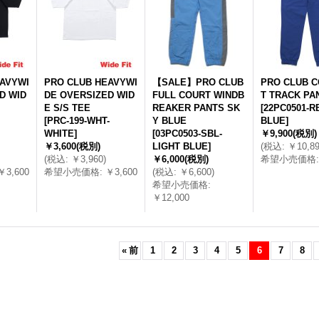
AVYWI
PRO CLUB HEAVYWI
【SALE】PRO CLUB
PRO CLUB 
D WID
DE OVERSIZED WID
FULL COURT WINDB
T TRACK PA
E S/S TEE
REAKER PANTS SK
[
22PC0501-R
[
PRC-199-WHT-
Y BLUE
BLUE
]
WHITE
]
[
03PC0503-SBL-
￥9,900
(税別)
￥3,600
(税別)
LIGHT BLUE
]
(
税込
:
￥10,8
(
税込
:
￥3,960
)
￥6,000
(税別)
希望小売価格
:
￥3,600
希望小売価格
:
￥3,600
(
税込
:
￥6,600
)
希望小売価格
:
￥12,000
«
前
1
2
3
4
5
6
7
8