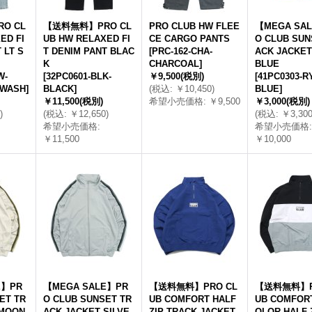
O CL
【送料無料】PRO CL
PRO CLUB HW FLEE
【MEGA SA
ED FI
UB HW RELAXED FI
CE CARGO PANTS
O CLUB SUN
 LT S
T DENIM PANT BLAC
[
PRC-162-CHA-
ACK JACKET
K
CHARCOAL
]
BLUE
W-
[
32PC0601-BLK-
￥9,500
(税別)
[
41PC0303-R
LWASH
]
BLACK
]
(
税込
:
￥10,450
)
BLUE
]
￥11,500
(税別)
希望小売価格
:
￥9,500
￥3,000
(税別)
)
(
税込
:
￥12,650
)
(
税込
:
￥3,30
希望小売価格
:
希望小売価格
:
￥11,500
￥10,000
E】PR
【MEGA SALE】PR
【送料無料】PRO CL
【送料無料】P
ET TR
O CLUB SUNSET TR
UB COMFORT HALF
UB COMFORT
 MOON
ACK JACKET SILVE
ZIP TRACK JACKET
OLOR HALF 