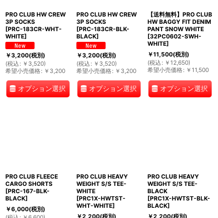
PRO CLUB HW CREW
PRO CLUB HW CREW
【送料無料】PRO CLUB
3P SOCKS
3P SOCKS
HW BAGGY FIT DENIM
[
PRC-183CR-WHT-
[
PRC-183CR-BLK-
PANT SNOW WHITE
WHITE
]
BLACK
]
[
32PC0602-SWH-
WHITE
]
￥
11,500
(税別)
￥
3,200
(税別)
￥
3,200
(税別)
(
税込
:
￥
12,650
)
(
税込
:
￥
3,520
)
(
税込
:
￥
3,520
)
希望小売価格
:
￥
11,500
希望小売価格
:
￥
3,200
希望小売価格
:
￥
3,200
オプション選択
オプション選択
オプション選択
PRO CLUB FLEECE
PRO CLUB HEAVY
PRO CLUB HEAVY
CARGO SHORTS
WEIGHT S/S TEE-
WEIGHT S/S TEE-
[
PRC-167-BLK-
WHITE
BLACK
BLACK
]
[
PRC1X-HWTST-
[
PRC1X-HWTST-BLK-
WHT-WHITE
]
BLACK
]
￥
6,000
(税別)
￥
2,200
(税別)
￥
2,200
(税別)
(
税込
:
￥
6,600
)