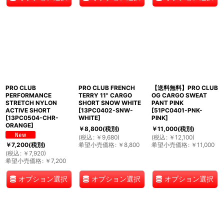
PRO CLUB
PRO CLUB FRENCH
【送料無料】PRO CLUB
PERFORMANCE
TERRY 11" CARGO
OG CARGO SWEAT
STRETCH NYLON
SHORT SNOW WHITE
PANT PINK
ACTIVE SHORT
[
13PC0402-SNW-
[
51PC0401-PNK-
[
13PC0504-CHR-
WHITE
]
PINK
]
ORANGE
]
￥
8,800
(税別)
￥
11,000
(税別)
(
税込
:
￥
9,680
)
(
税込
:
￥
12,100
)
希望小売価格
:
￥
8,800
希望小売価格
:
￥
11,000
￥
7,200
(税別)
(
税込
:
￥
7,920
)
希望小売価格
:
￥
7,200
オプション選択
オプション選択
オプション選択