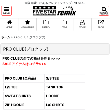
大阪南堀江にあるセレクトショップFIVESTAR
MENU
商品検索
HOME
NEW WEB UP
BRAND
ITEM
STYLE
BLOG
ホーム
>
PRO CLUB(プロクラブ)
PRO CLUB(プロクラブ)
PRO CLUBの全ての商品を見る>>>>
SALEアイテムはコチラ>>>
PRO CLUB (全商品)
S/S TEE
L/S TEE
TANK TOP
SWEAT SHIRTS
HOODIE
ZIP HOODIE
L/S SHIRTS