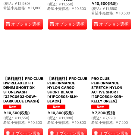
(
税込
:
￥
12,980
)
￥
10,500
(税別)
(
税込
:
￥
11,550
)
希望小売価格
:
￥
11,800
希望小売価格
:
￥
10,500
(
税込
:
￥
11,550
)
希望小売価格
:
￥
10,500
オプション選択
オプション選択
オプション選択
【送料無料】PRO CLUB
【送料無料】PRO CLUB
PRO CLUB
HW RELAXED FIT
PERFORMANCE
PERFORMANCE
DENIM SHORT DK
NYLON CARGO
STRETCH NYLON
STONEWASH
SHORT BLACK
ACTIVE SHORT
[
32PC0603-DSW-
[
41PC0503-BLK-
[
13PC0504-KGR-
DARK BLUE LWASH
]
BLACK
]
KELLY GREEN
]
￥
10,500
(税別)
￥
10,800
(税別)
￥
7,200
(税別)
(
税込
:
￥
11,550
)
(
税込
:
￥
11,880
)
(
税込
:
￥
7,920
)
希望小売価格
:
￥
10,500
希望小売価格
:
￥
10,800
希望小売価格
:
￥
7,200
オプション選択
オプション選択
オプション選択