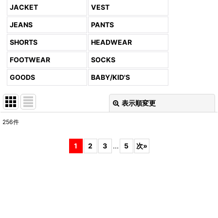
JACKET
VEST
JEANS
PANTS
SHORTS
HEADWEAR
FOOTWEAR
SOCKS
GOODS
BABY/KID'S
表示順変更
閉じる
256
件
表示数
:
1
2
3
...
5
次
»
並び順
:
絞り込む