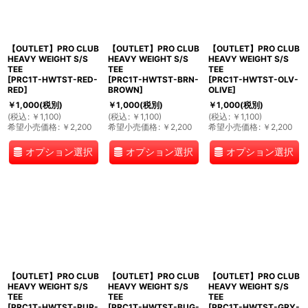
【OUTLET】PRO CLUB
【OUTLET】PRO CLUB
【OUTLET】PRO CLUB
HEAVY WEIGHT S/S
HEAVY WEIGHT S/S
HEAVY WEIGHT S/S
TEE
TEE
TEE
[
PRC1T-HWTST-RED-
[
PRC1T-HWTST-BRN-
[
PRC1T-HWTST-OLV-
RED
]
BROWN
]
OLIVE
]
￥
1,000
(税別)
￥
1,000
(税別)
￥
1,000
(税別)
(
税込
:
￥
1,100
)
(
税込
:
￥
1,100
)
(
税込
:
￥
1,100
)
希望小売価格
:
￥
2,200
希望小売価格
:
￥
2,200
希望小売価格
:
￥
2,200
オプション選択
オプション選択
オプション選択
【OUTLET】PRO CLUB
【OUTLET】PRO CLUB
【OUTLET】PRO CLUB
HEAVY WEIGHT S/S
HEAVY WEIGHT S/S
HEAVY WEIGHT S/S
TEE
TEE
TEE
[
PRC1T-HWTST-PUR-
[
PRC1T-HWTST-BUG-
[
PRC1T-HWTST-GRY-