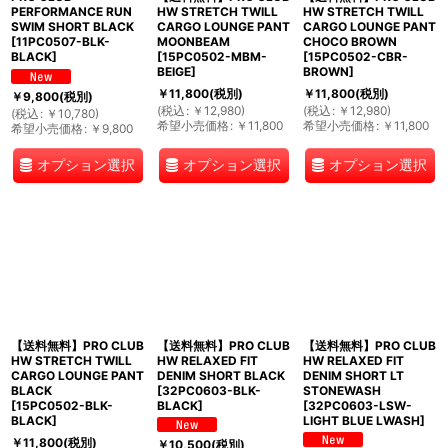
PERFORMANCE RUN
HW STRETCH TWILL
HW STRETCH TWILL
SWIM SHORT BLACK
CARGO LOUNGE PANT
CARGO LOUNGE PANT
[
11PC0507-BLK-
MOONBEAM
CHOCO BROWN
BLACK
]
[
15PC0502-MBM-
[
15PC0502-CBR-
BEIGE
]
BROWN
]
￥
11,800
(税別)
￥
11,800
(税別)
￥
9,800
(税別)
(
税込
:
￥
12,980
)
(
税込
:
￥
12,980
)
(
税込
:
￥
10,780
)
希望小売価格
:
￥
11,800
希望小売価格
:
￥
11,800
希望小売価格
:
￥
9,800
オプション選択
オプション選択
オプション選択
【送料無料】PRO CLUB
【送料無料】PRO CLUB
【送料無料】PRO CLUB
HW STRETCH TWILL
HW RELAXED FIT
HW RELAXED FIT
CARGO LOUNGE PANT
DENIM SHORT BLACK
DENIM SHORT LT
BLACK
[
32PC0603-BLK-
STONEWASH
[
15PC0502-BLK-
BLACK
]
[
32PC0603-LSW-
BLACK
]
LIGHT BLUE LWASH
]
￥
11,800
(税別)
￥
10,500
(税別)