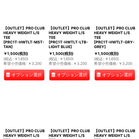
【OUTLET】PRO CLUB
【OUTLET】PRO CLUB
【OUTLET】PRO CLUB
HEAVY WEIGHT L/S
HEAVY WEIGHT L/S
HEAVY WEIGHT L/S
TEE
TEE
TEE
[
PRC1T-HWTLT-MST-
[
PRC1T-HWTLT-LTB-
[
PRC1T-HWTLT-GRY-
TAN
]
LIGHT BLUE
]
GREY
]
￥
1,500
(税別)
￥
1,500
(税別)
￥
1,500
(税別)
(
税込
:
￥
1,650
)
(
税込
:
￥
1,650
)
(
税込
:
￥
1,650
)
希望小売価格
:
￥
3,200
希望小売価格
:
￥
3,200
希望小売価格
:
￥
3,200
オプション選択
オプション選択
オプション選択
【OUTLET】PRO CLUB
【OUTLET】PRO CLUB
【OUTLET】PRO CLUB
HEAVY WEIGHT L/S
HEAVY WEIGHT L/S
HEAVY WEIGHT L/S