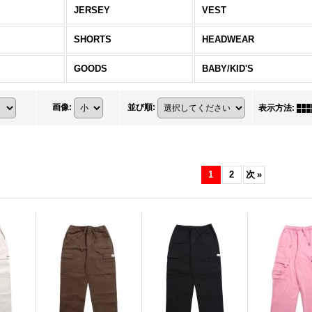
JERSEY
VEST
SHORTS
HEADWEAR
GOODS
BABY/KID'S
画像
:
並び順
:
表示方法
:
1
2
次
»