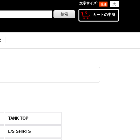
文字サイズ
:
0
カートの中身
せ
TANK TOP
L/S SHIRTS