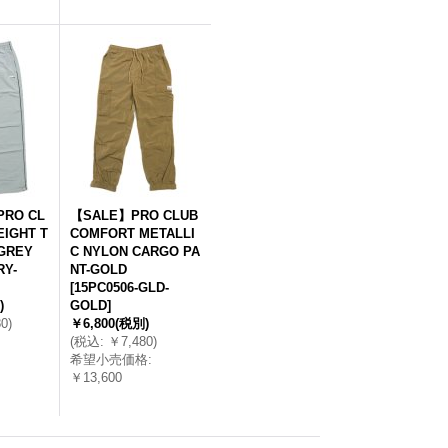
RO CL
【SALE】PRO CLUB
IGHT T
COMFORT METALLI
GREY
C NYLON CARGO PA
RY-
NT-GOLD
[
15PC0506-GLD-
)
GOLD
]
80
)
￥6,800
(税別)
(
税込
:
￥7,480
)
希望小売価格
:
￥13,600