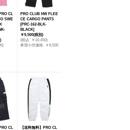
RO CL
PRO CLUB HW FLEE
GO SWE
CE CARGO PANTS
K
[
PRC-162-BLK-
NK-
BLACK
]
￥9,500
(税別)
)
(
税込
:
￥10,450
)
00
)
希望小売価格
:
￥9,500
RO CL
【送料無料】PRO CL