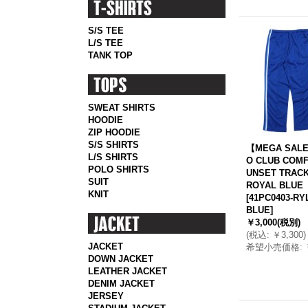
S/S TEE
L/S TEE
TANK TOP
SWEAT SHIRTS
HOODIE
ZIP HOODIE
S/S SHIRTS
【MEGA SAL
L/S SHIRTS
O CLUB COMF
POLO SHIRTS
UNSET TRACK
SUIT
ROYAL BLUE
KNIT
[
41PC0403-RY
BLUE
]
￥3,000
(税別)
(
税込
:
￥3,300
)
JACKET
希望小売価格
:
DOWN JACKET
LEATHER JACKET
DENIM JACKET
JERSEY