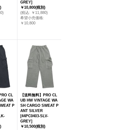
GREY
]
)
￥10,800
(税別)
80
)
(
税込
:
￥11,880
)
希望小売価格
:
￥10,800
RO CL
【送料無料】PRO CL
AGE WA
UB HW VINTAGE WA
SWEAT P
SH CARGO SWEAT P
ANT SILVER
LK-
[
44PC0403-SLV-
GREY
]
)
￥10,500
(税別)