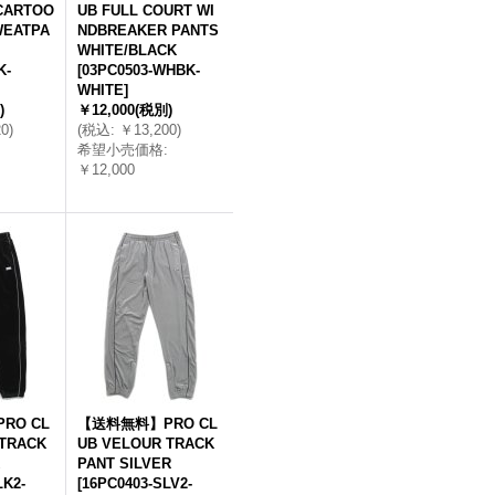
CARTOO
UB FULL COURT WI
WEATPA
NDBREAKER PANTS
WHITE/BLACK
K-
[
03PC0503-WHBK-
WHITE
]
)
￥12,000
(税別)
20
)
(
税込
:
￥13,200
)
希望小売価格
:
￥12,000
RO CL
【送料無料】PRO CL
 TRACK
UB VELOUR TRACK
PANT SILVER
LK2-
[
16PC0403-SLV2-