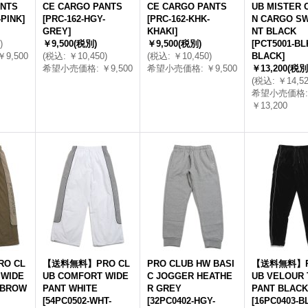
ANTS
CE CARGO PANTS
CE CARGO PANTS
UB MISTER 
-PINK
]
[
PRC-162-HGY-
[
PRC-162-KHK-
N CARGO S
GREY
]
KHAKI
]
NT BLACK
)
￥9,500
(税別)
￥9,500
(税別)
[
PCT5001-BL
￥9,500
(
税込
:
￥10,450
)
(
税込
:
￥10,450
)
BLACK
]
希望小売価格
:
￥9,500
希望小売価格
:
￥9,500
￥13,200
(税別
(
税込
:
￥14,5
希望小売価格
:
￥13,200
O CL
【送料無料】PRO CL
PRO CLUB HW BASI
【送料無料】P
 WIDE
UB COMFORT WIDE
C JOGGER HEATHE
UB VELOUR
 BROW
PANT WHITE
R GREY
PANT BLACK
[
54PC0502-WHT-
[
32PC0402-HGY-
[
16PC0403-B