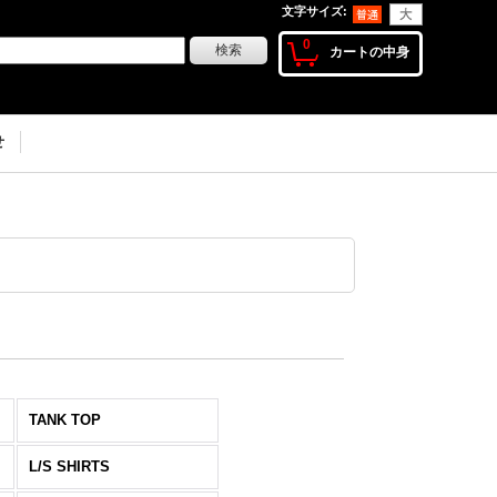
文字サイズ
:
0
カートの中身
せ
TANK TOP
L/S SHIRTS