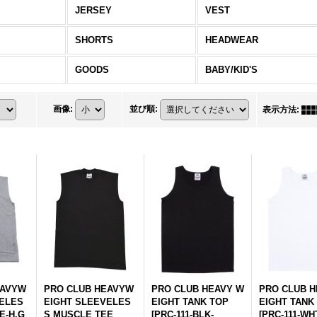
JERSEY
VEST
SHORTS
HEADWEAR
GOODS
BABY/KID'S
画像
:
並び順
:
表示方法
:
EAVYW
PRO CLUB HEAVYW
PRO CLUB HEAVY W
PRO CLUB H
ELES
EIGHT SLEEVELES
EIGHT TANK TOP
EIGHT TANK
E-H.G
S MUSCLE TEE
[
PRC-111-BLK-
[
PRC-111-WH