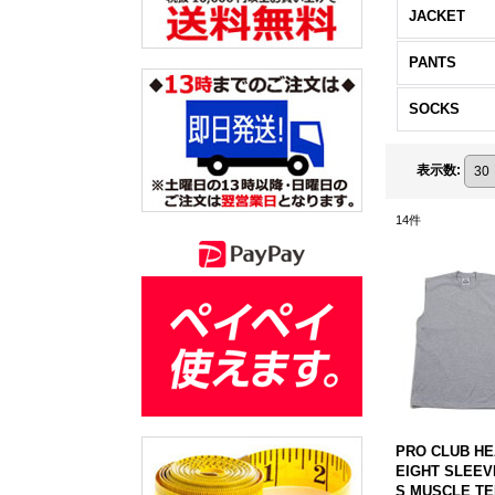
JACKET
PANTS
SOCKS
表示数
:
14
件
PRO CLUB H
EIGHT SLEEV
S MUSCLE TE