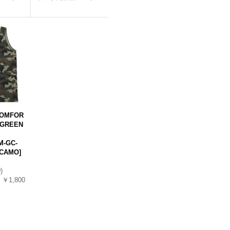
COMFOR
-GREEN
M-GC-
 CAMO
]
0
)
￥1,800