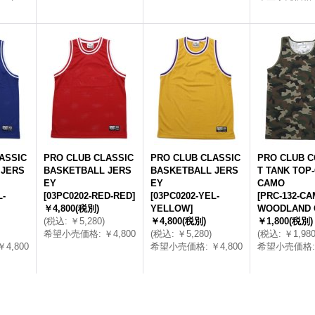
ASSIC
PRO CLUB CLASSIC
PRO CLUB CLASSIC
PRO CLUB 
 JERS
BASKETBALL JERS
BASKETBALL JERS
T TANK TOP
EY
EY
CAMO
L-
[
03PC0202-RED-RED
]
[
03PC0202-YEL-
[
PRC-132-CA
￥4,800
(税別)
YELLOW
]
WOODLAND
(
税込
:
￥5,280
)
￥4,800
(税別)
￥1,800
(税別)
希望小売価格
:
￥4,800
(
税込
:
￥5,280
)
(
税込
:
￥1,98
￥4,800
希望小売価格
:
￥4,800
希望小売価格
: