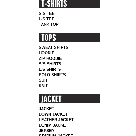
S/S TEE
L/S TEE
TANK TOP
SWEAT SHIRTS
HOODIE
ZIP HOODIE
S/S SHIRTS
L/S SHIRTS
POLO SHIRTS
SUIT
KNIT
JACKET
DOWN JACKET
LEATHER JACKET
DENIM JACKET
JERSEY