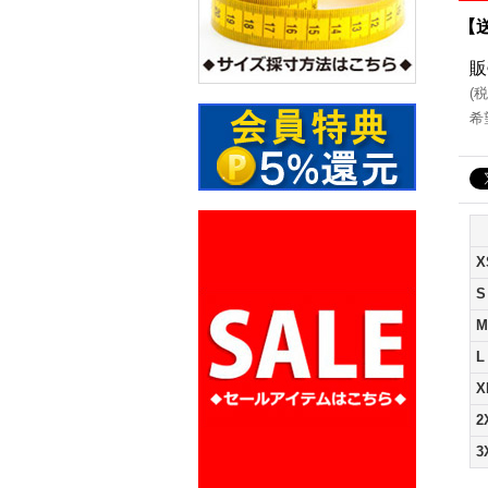
【送
販
(
税
希
X
S
M
L
X
2
3