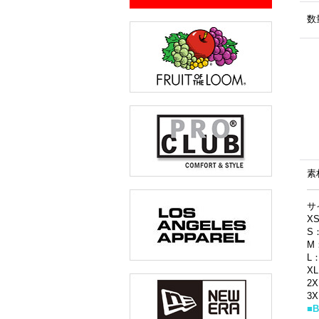
数
素
サ
X
S
M
L
X
2
3
■