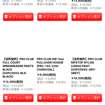
(
税込
:
￥
7,480
)
(
税込
:
￥
7,480
)
￥
13,800
(税別)
希望小売価格
:
￥
13,600
希望小売価格
:
￥
13,600
(
税込
:
￥
15,180
)
希望小売価格
:
￥
13,800
オプション選択
オプション選択
オプション選択
【送料無料】PRO CLUB
PRO CLUB HW 13oz
【送料無料】PRO CLUB
FULL COURT
PULLOVER HOODIE
RIPSTOP NYLON
WINDBREAKER PANTS
[
PRC-142-CHA-
CARGO PANT
BLACK
CHARCOAL
]
[
03PC0502-GRY-
[
03PC0503-BLK-
GREY
]
￥
9,000
(税別)
BLACK
]
￥
10,500
(税別)
(
税込
:
￥
9,900
)
￥
12,000
(税別)
希望小売価格
:
￥
9,000
(
税込
:
￥
11,550
)
(
税込
:
￥
13,200
)
希望小売価格
:
￥
10,500
希望小売価格
:
￥
12,000
オプション選択
オプション選択
オプション選択