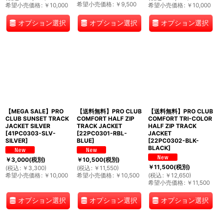
希望小売価格
:
￥
9,500
希望小売価格
:
￥
10,000
希望小売価格
:
￥
10,000
オプション選択
オプション選択
オプション選択
【MEGA SALE】PRO
【送料無料】PRO CLUB
【送料無料】PRO CLUB
CLUB SUNSET TRACK
COMFORT HALF ZIP
COMFORT TRI-COLOR
JACKET SILVER
TRACK JACKET
HALF ZIP TRACK
[
41PC0303-SLV-
[
22PC0301-RBL-
JACKET
SILVER
]
BLUE
]
[
22PC0302-BLK-
BLACK
]
￥
3,000
(税別)
￥
10,500
(税別)
￥
11,500
(税別)
(
税込
:
￥
3,300
)
(
税込
:
￥
11,550
)
希望小売価格
:
￥
10,000
希望小売価格
:
￥
10,500
(
税込
:
￥
12,650
)
希望小売価格
:
￥
11,500
オプション選択
オプション選択
オプション選択