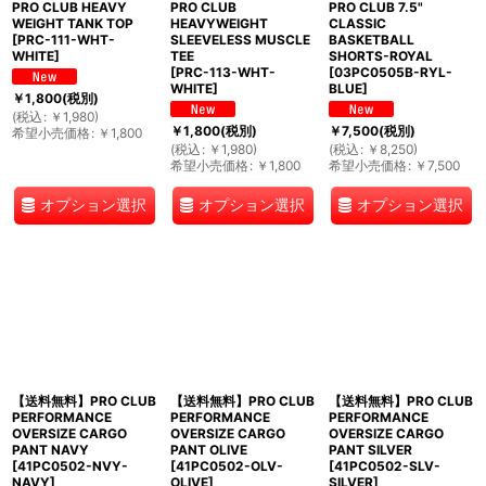
PRO CLUB HEAVY
PRO CLUB
PRO CLUB 7.5"
WEIGHT TANK TOP
HEAVYWEIGHT
CLASSIC
[
PRC-111-WHT-
SLEEVELESS MUSCLE
BASKETBALL
WHITE
]
TEE
SHORTS-ROYAL
[
PRC-113-WHT-
[
03PC0505B-RYL-
WHITE
]
BLUE
]
￥
1,800
(税別)
(
税込
:
￥
1,980
)
￥
1,800
(税別)
￥
7,500
(税別)
希望小売価格
:
￥
1,800
(
税込
:
￥
1,980
)
(
税込
:
￥
8,250
)
希望小売価格
:
￥
1,800
希望小売価格
:
￥
7,500
オプション選択
オプション選択
オプション選択
【送料無料】PRO CLUB
【送料無料】PRO CLUB
【送料無料】PRO CLUB
PERFORMANCE
PERFORMANCE
PERFORMANCE
OVERSIZE CARGO
OVERSIZE CARGO
OVERSIZE CARGO
PANT NAVY
PANT OLIVE
PANT SILVER
[
41PC0502-NVY-
[
41PC0502-OLV-
[
41PC0502-SLV-
NAVY
]
OLIVE
]
SILVER
]