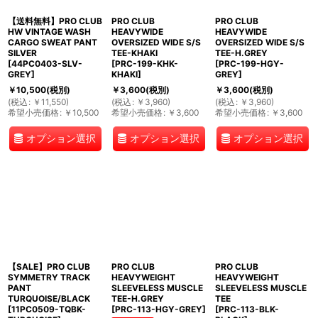
【送料無料】PRO CLUB
PRO CLUB
PRO CLUB
HW VINTAGE WASH
HEAVYWIDE
HEAVYWIDE
CARGO SWEAT PANT
OVERSIZED WIDE S/S
OVERSIZED WIDE S/S
SILVER
TEE-KHAKI
TEE-H.GREY
[
44PC0403-SLV-
[
PRC-199-KHK-
[
PRC-199-HGY-
GREY
]
KHAKI
]
GREY
]
￥
10,500
(税別)
￥
3,600
(税別)
￥
3,600
(税別)
(
税込
:
￥
11,550
)
(
税込
:
￥
3,960
)
(
税込
:
￥
3,960
)
希望小売価格
:
￥
10,500
希望小売価格
:
￥
3,600
希望小売価格
:
￥
3,600
オプション選択
オプション選択
オプション選択
【SALE】PRO CLUB
PRO CLUB
PRO CLUB
SYMMETRY TRACK
HEAVYWEIGHT
HEAVYWEIGHT
PANT
SLEEVELESS MUSCLE
SLEEVELESS MUSCLE
TURQUOISE/BLACK
TEE-H.GREY
TEE
[
11PC0509-TQBK-
[
PRC-113-HGY-GREY
]
[
PRC-113-BLK-