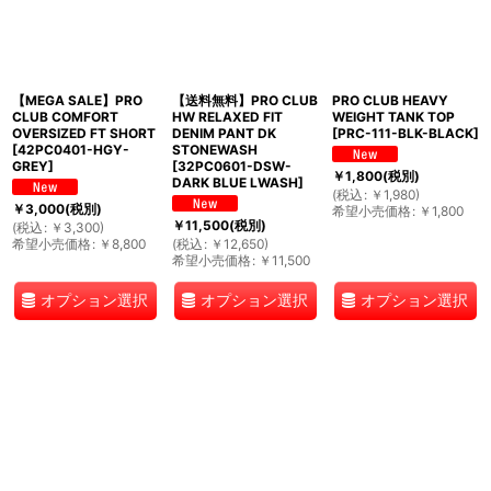
【MEGA SALE】PRO
【送料無料】PRO CLUB
PRO CLUB HEAVY
CLUB COMFORT
HW RELAXED FIT
WEIGHT TANK TOP
OVERSIZED FT SHORT
DENIM PANT DK
[
PRC-111-BLK-BLACK
]
[
42PC0401-HGY-
STONEWASH
GREY
]
[
32PC0601-DSW-
￥
1,800
(税別)
DARK BLUE LWASH
]
(
税込
:
￥
1,980
)
￥
3,000
(税別)
希望小売価格
:
￥
1,800
￥
11,500
(税別)
(
税込
:
￥
3,300
)
希望小売価格
:
￥
8,800
(
税込
:
￥
12,650
)
希望小売価格
:
￥
11,500
オプション選択
オプション選択
オプション選択