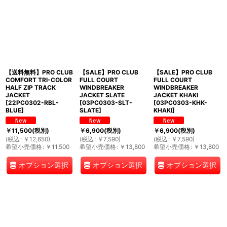
【送料無料】PRO CLUB
【SALE】PRO CLUB
【SALE】PRO CLUB
COMFORT TRI-COLOR
FULL COURT
FULL COURT
HALF ZIP TRACK
WINDBREAKER
WINDBREAKER
JACKET
JACKET SLATE
JACKET KHAKI
[
22PC0302-RBL-
[
03PC0303-SLT-
[
03PC0303-KHK-
BLUE
]
SLATE
]
KHAKI
]
￥
11,500
(税別)
￥
6,900
(税別)
￥
6,900
(税別)
(
税込
:
￥
12,650
)
(
税込
:
￥
7,590
)
(
税込
:
￥
7,590
)
希望小売価格
:
￥
11,500
希望小売価格
:
￥
13,800
希望小売価格
:
￥
13,800
オプション選択
オプション選択
オプション選択