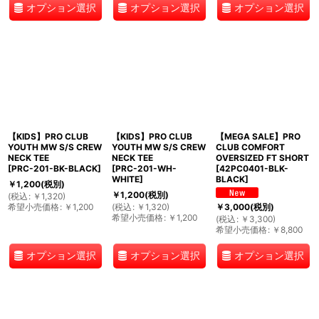
オプション選択
オプション選択
オプション選択
【KIDS】PRO CLUB
【KIDS】PRO CLUB
【MEGA SALE】PRO
YOUTH MW S/S CREW
YOUTH MW S/S CREW
CLUB COMFORT
NECK TEE
NECK TEE
OVERSIZED FT SHORT
[
PRC-201-BK-BLACK
]
[
PRC-201-WH-
[
42PC0401-BLK-
WHITE
]
BLACK
]
￥
1,200
(税別)
￥
1,200
(税別)
(
税込
:
￥
1,320
)
希望小売価格
:
￥
1,200
(
税込
:
￥
1,320
)
￥
3,000
(税別)
希望小売価格
:
￥
1,200
(
税込
:
￥
3,300
)
希望小売価格
:
￥
8,800
オプション選択
オプション選択
オプション選択