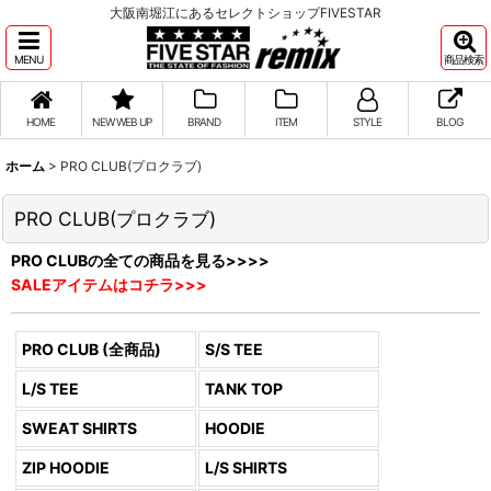
大阪南堀江にあるセレクトショップFIVESTAR
MENU
商品検索
HOME
NEW WEB UP
BRAND
ITEM
STYLE
BLOG
ホーム
>
PRO CLUB(プロクラブ)
PRO CLUB(プロクラブ)
PRO CLUBの全ての商品を見る>>>>
SALEアイテムはコチラ>>>
PRO CLUB (全商品)
S/S TEE
L/S TEE
TANK TOP
SWEAT SHIRTS
HOODIE
ZIP HOODIE
L/S SHIRTS