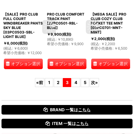
【SALE】PRO CLUB
PRO CLUB COMFORT
【MEGA SALE】PRO
FULL COURT
TRACK PANT
CLUB COZY CLUB
WINDBREAKER PANTS
[
22PC0501-RBL-
POCKET TEE MINT
SKY BLUE
BLUE
]
[
03PC0701-MNT-
[
03PC0503-SBL-
MINT
]
￥
9,900
(税別)
LIGHT BLUE
]
￥
2,000
(税別)
(
税込
:
￥
10,890
)
￥
6,000
(税別)
希望小売価格
:
￥
9,900
(
税込
:
￥
2,200
)
(
税込
:
￥
6,600
)
希望小売価格
:
￥
6,500
希望小売価格
:
￥
12,000
オプション選択
オプション選択
オプション選択
«
前
1
2
3
4
5
次
»
BRAND 一覧は
こちら
ITEM 一覧は
こちら