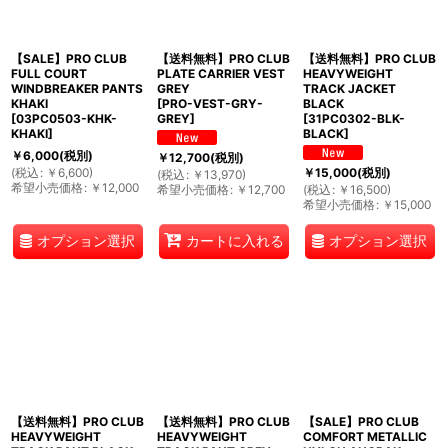
【SALE】PRO CLUB
【送料無料】PRO CLUB
【送料無料】PRO CLUB
FULL COURT
PLATE CARRIER VEST
HEAVYWEIGHT
WINDBREAKER PANTS
GREY
TRACK JACKET
KHAKI
[
PRO-VEST-GRY-
BLACK
[
03PC0503-KHK-
GREY
]
[
31PC0302-BLK-
KHAKI
]
BLACK
]
￥
6,000
(税別)
￥
12,700
(税別)
(
税込
:
￥
6,600
)
￥
15,000
(税別)
(
税込
:
￥
13,970
)
希望小売価格
:
￥
12,000
希望小売価格
:
￥
12,700
(
税込
:
￥
16,500
)
希望小売価格
:
￥
15,000
オプション選択
オプション選択
カートに入れる
【送料無料】PRO CLUB
【送料無料】PRO CLUB
【SALE】PRO CLUB
HEAVYWEIGHT
HEAVYWEIGHT
COMFORT METALLIC