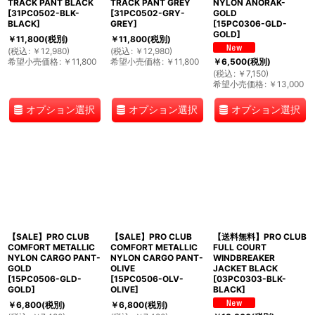
TRACK PANT BLACK
TRACK PANT GREY
NYLON ANORAK-
[
31PC0502-BLK-
[
31PC0502-GRY-
GOLD
BLACK
]
GREY
]
[
15PC0306-GLD-
GOLD
]
￥
11,800
(税別)
￥
11,800
(税別)
(
税込
:
￥
12,980
)
(
税込
:
￥
12,980
)
希望小売価格
:
￥
11,800
希望小売価格
:
￥
11,800
￥
6,500
(税別)
(
税込
:
￥
7,150
)
希望小売価格
:
￥
13,000
オプション選択
オプション選択
オプション選択
【SALE】PRO CLUB
【SALE】PRO CLUB
【送料無料】PRO CLUB
COMFORT METALLIC
COMFORT METALLIC
FULL COURT
NYLON CARGO PANT-
NYLON CARGO PANT-
WINDBREAKER
GOLD
OLIVE
JACKET BLACK
[
15PC0506-GLD-
[
15PC0506-OLV-
[
03PC0303-BLK-
GOLD
]
OLIVE
]
BLACK
]
￥
6,800
(税別)
￥
6,800
(税別)