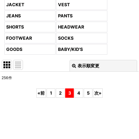
JACKET
VEST
JEANS
PANTS
SHORTS
HEADWEAR
FOOTWEAR
SOCKS
GOODS
BABY/KID'S
表示順変更
閉じる
256
件
表示数
:
«
前
1
2
3
4
5
次
»
並び順
:
絞り込む