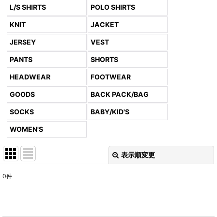
L/S SHIRTS
POLO SHIRTS
KNIT
JACKET
JERSEY
VEST
PANTS
SHORTS
HEADWEAR
FOOTWEAR
GOODS
BACK PACK/BAG
SOCKS
BABY/KID'S
WOMEN'S
表示順変更
閉じる
0
件
表示数
:
並び順
: